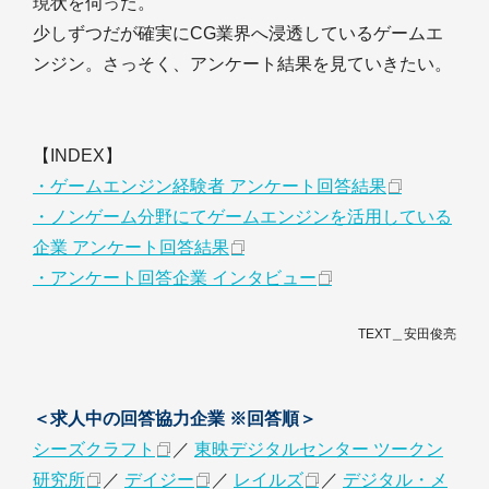
現状を伺った。
少しずつだが確実にCG業界へ浸透しているゲームエ
ンジン。さっそく、アンケート結果を見ていきたい。
【INDEX】
・ゲームエンジン経験者 アンケート回答結果
・ノンゲーム分野にてゲームエンジンを活用している
企業 アンケート回答結果
・アンケート回答企業 インタビュー
TEXT＿安田俊亮
＜求人中の回答協力企業 ※回答順＞
シーズクラフト
／
東映デジタルセンター ツークン
研究所
／
デイジー
／
レイルズ
／
デジタル・メ