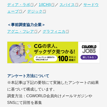
ディア・ラボ
／
1(ICHI)
／
スパイス
／
サードウ
ェーブ
／
デジック
＜事前調査協力企業＞
アグニ・フレア
／
グラフィニカ
アンケート方法について
※本記事は下記の要領にて実施したアンケートの結果
に基づいて構成しています。
調査方法：CGWORLD会員向けメールマガジンや
SNSにて回答を募集