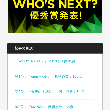
記事の目次
「WHO'S NEXT？」 2019 第1弾 概要
第1位：『empty city』 獲得点数：105点
第2位：『最後の手紙2.』 獲得点数：64点
第3位：『MANZAI』獲得点数：58点