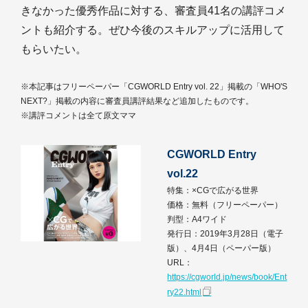
きなかった優秀作品に対する、審査員41名の講評コメ
ントも紹介する。ぜひ今後のスキルアップに活用して
もらいたい。
※本記事はフリーペーパー「CGWORLD Entry vol. 22」掲載の「WHO'S
NEXT?」掲載の内容に審査員講評結果など追加したものです。
※講評コメントは全て原文ママ
CGWORLD Entry
vol.22
特集：×CGで広がる世界
価格：無料（フリーペーパー）
判型：A4ワイド
発行日：2019年3月28日（電子
版）、4月4日（ペーパー版）
URL：
https://cgworld.jp/news/book/Ent
ry22.html