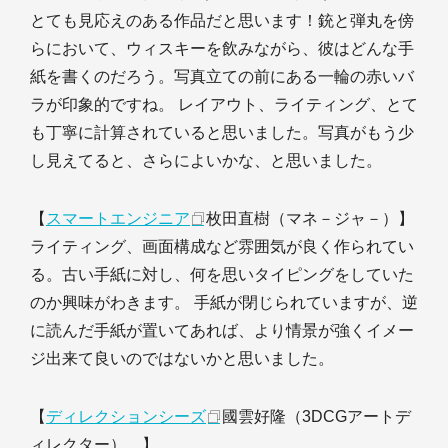
とても見応えのある作品だと思います！銃と弾丸を傍
らにおいて、ウィスキーを飲みながら、彼はどんな手
紙を書くのだろう。写真立ての前にある一輪の赤いバ
ラが印象的ですね。 レイアウト、ライティング、とて
も丁寧に計算されていると思いました。写真がもう少
し見えてると、さらによいかな、と思いました。
【
スマートエンジニア
枚田直樹（マネ－ジャ－）】
ライティング、画面構成など雰囲気が良く作られてい
る。古い手紙に対し、何を思いタイピングをしていた
のか興味がわきます。 手紙が閉じられていますが、逆
に読んだ手紙が置いてあれば、より情景が強くイメー
ジ出来て良いのではないかと思いました。
【
ディレクションシーズ
國雲好隆（3DCGアートデ
ィレクター） 】