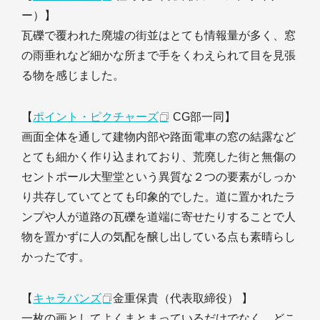
ー）】
瓦礫で覆われた廃墟の街並はとても情報量が多く、窓
の雨垂れなど細かな所まで手をくわえられて目を見張
る物を感じました。
【
ポイント・ピクチャーズ
CG部一同】
画面全体を通して建物内部や路面電車の窓の結露など
とても細かく作り込まれており、荒廃した街と無傷の
セントポール大聖堂という異質な２つの要素がしっか
り共存していてとても印象的でした。道に置かれたラ
ンプや人が道路の瓦礫を道端に寄せたりすることで人
物を置かずに人の気配を醸し出している点も素晴らし
かったです。
【
キャラバンズ
金重保貴（代表取締役） 】
一枚の画としてよくまとまっているだけでなく、どこ