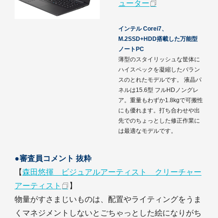
ューター
インテル Corei7、
M.2SSD+HDD搭載した万能型
ノートPC
薄型のスタイリッシュな筐体に
ハイスペックを凝縮したバラン
スのとれたモデルです。 液晶パ
ネルは15.6型 フルHDノングレ
ア。重量もわずか1.8kgで可搬性
にも優れます。打ち合わせや出
先でのちょっとした修正作業に
は最適なモデルです。
●審査員コメント 抜粋
【
森田悠揮 ビジュアルアーティスト クリーチャー
アーティスト
】
物量がすさまじいものは、配置やライティングをうま
くマネジメントしないとごちゃっとした絵になりがち