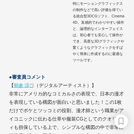
特にモーショングラフィックス
の制作などで高い評価を得てい
る統合型3DCGソフト、Cinema
4D。直感的でわかりやすい操作
と、論理的なインターフェイス
は、初心者でも安心して操作が
でき、高度な3Dグラフィックや
驚くようなグラフィックをすば
やく簡単に作成するのに最適な
ツールです。
●審査員コメント
【
朝倉 涼
（デジタルアーティスト）】
非常にアメリカ的なコミカルさの表現で、日本の漫才
を表現している構図が面白いと思いました！この1枚
だけでボケとツッコミの役割、漫才師という職業がア
イコニックに伝わる仕草や服装CGとしてのクオリテ
ィも担保している上で、シンプルな構図の中で非常に