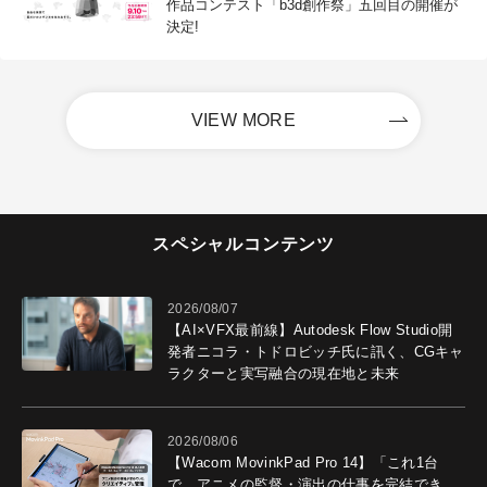
作品コンテスト「b3d創作祭」五回目の開催が
決定!
VIEW MORE
スペシャルコンテンツ
2026/08/07
【AI×VFX最前線】Autodesk Flow Studio開
発者ニコラ・トドロビッチ氏に訊く、CGキャ
ラクターと実写融合の現在地と未来
2026/08/06
【Wacom MovinkPad Pro 14】「これ1台
で、アニメの監督・演出の仕事を完結でき