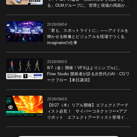
る」OLMグループに、管理と現場の両面から
導入効果を聞いた
2026/08/04
「君も、スポットライトに」――アイドルを
輝かせる映像とビジュアルを現場でつくる、
imaginateの仕事
2026/08/03
8/7（金）開催！VFXはよりシンプルに。
Flow Studio 開発者が語る次世代のAI・CGワ
ークフロー【来日講演】
2026/08/03
【8/27（木）リアル開催】エフェクトアーテ
ィスト必見！ サイバーコネクトツー×アプ
リボット エフェクトアーティスト登壇イベ
ントを開催！－サイバーエージェント