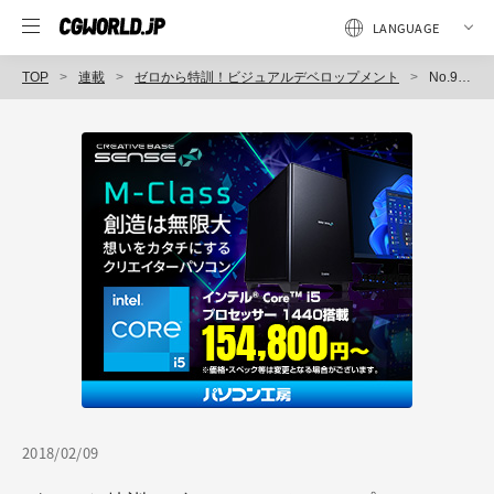
TOP
連載
ゼロから特訓！ビジュアルデベロップメント
No.9：様々な視点（POV／Point of View）からのサムネイルを描く
2018/02/09