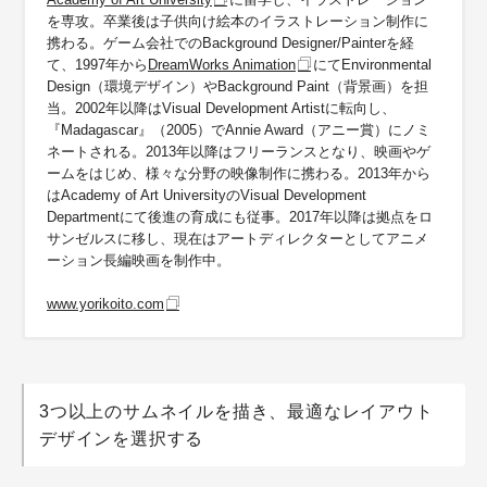
を専攻。卒業後は子供向け絵本のイラストレーション制作に
携わる。ゲーム会社でのBackground Designer/Painterを経
て、1997年から
DreamWorks Animation
にてEnvironmental
Design（環境デザイン）やBackground Paint（背景画）を担
当。2002年以降はVisual Development Artistに転向し、
『Madagascar』（2005）でAnnie Award（アニー賞）にノミ
ネートされる。2013年以降はフリーランスとなり、映画やゲ
ームをはじめ、様々な分野の映像制作に携わる。2013年から
はAcademy of Art UniversityのVisual Development
Departmentにて後進の育成にも従事。2017年以降は拠点をロ
サンゼルスに移し、現在はアートディレクターとしてアニメ
ーション長編映画を制作中。
www.yorikoito.com
3つ以上のサムネイルを描き、最適なレイアウト
デザインを選択する