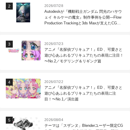
2026/07/28
Autodeskが『機動戦士ガンダム 閃光のハサウ
ェイ キルケーの魔女』制作事例を公開―Flow
Production Trackingと3ds Maxが支えたCG制
作現場
2026/07/23
アニメ『名探偵プリキュア！』ED 、可愛さと
遊び心あふれるプリキュアたちの表現に注目！
〜No.2／モデリング＆リギング篇
2026/07/22
アニメ『名探偵プリキュア！』ED 、可愛さと
遊び心あふれるプリキュアたちの表現に注
目！〜No.1／演出篇
2026/08/04
テーマは「スザンヌ」Blenderユーザー限定CG