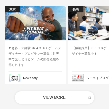
東京
長崎
◤急募・未経験OK◢３DCGゲームデ
【積極採用】３ＤＣＧゲ
ザイナー・プログラマー募集！世界
ザイナー募集中！
中で楽しまれるゲームの開発経験を
得られます
New Story
シーエイプロダ
VIEW MORE