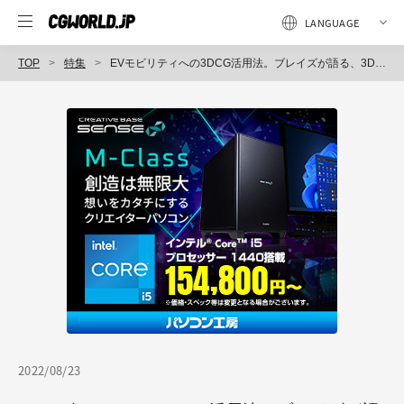
TOP
特集
EVモビリティへの3DCG活用法。ブレイズが語る、3DシミュレーターとARアプリ開発の舞台裏〜CGWORLD デザインビズカンファレンス 2022夏（6）
2022/08/23