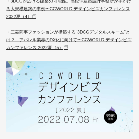
・
3DCGが広げる建築の可能性。高松伸建築設計事務所が手がけ
る大規模建築の事例〜CGWORLD デザインビズカンファレンス
2022夏（4）
・
三菱商事ファッションが構築する"3DCGデジタルスキーム"と
は？ アパレル業界のDX化に向けて〜CGWORLD デザインビズ
カンファレンス 2022夏（5）