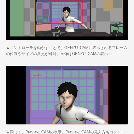
▲コントローラを動かすことで、GENZU_CAMに表示されるフレーム
の位置やサイズの変更が可能。画像はGENZU_CAMの表示
▲同じく、Preview_CAMの表示。Preview_CAMの見え方もコントロ