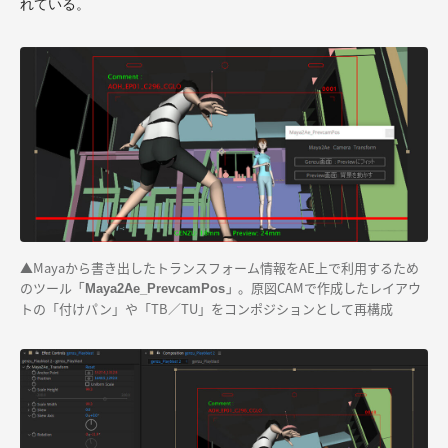
れている。
▲Mayaから書き出したトランスフォーム情報をAE上で利用するため
のツール
。原図CAMで作成したレイアウ
「Maya2Ae_PrevcamPos」
トの「付けパン」や「TB／TU」をコンポジションとして再構成