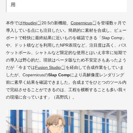
用
本作では
Houdini
20.5の新機能、
Copernicus
を登場数ヶ月で
導入している点にも注目したい。簡易的に素材を合成し、ビュー
ポートで軽快に最終結果に近いものを確認できる「Slap Comp」
や、ドット積などを利用したNPR表現など、注目度は高く、バス
ケットボール、シャトルなど限定的な使用とはいえ非常に短期で
の導入は野心的だ。現状はベータ版なため不安定さもあったよう
だが「今までは
Fusion Studio
を経由して合成作業をしていま
したが、Copernicusの
Slap Comp
により高解像度レンダリング
前に素早く結果を確認できました。合成までをひとつのツール内
で完結させることができるのは、工程を横断することも多い我々
の現場に合っています」（高野氏）。