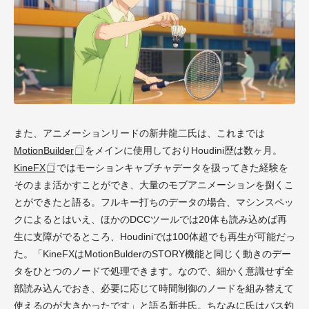
また、アニメーションリードの新井龍二氏は、これまでは
MotionBuilder
をメインに使用しておりHoudini歴は数ヶ月。
KineFX
ではモーションキャプチャデータを扱ってきた経験を
そのまま活かすことができ、大量のモブアニメーションを捌くこ
とができたと語る。フルキー打ちのデータの場合、マシンスペッ
クによるとはいえ、ほかのDCCツールでは20体も読み込めば再
生に支障がでるところ、Houdiniでは100体超でも再生が可能だっ
た。「KineFXはMotionBulderのSTORY機能と同じく動きのデー
タをひとつのノードで処理できます。なので、細かく意識せず全
部読み込んでおき、必要に応じて時間制御のノードを組み替えて
使えるのが大きかったです」と語る新井氏。ちなみに氏はバス釣