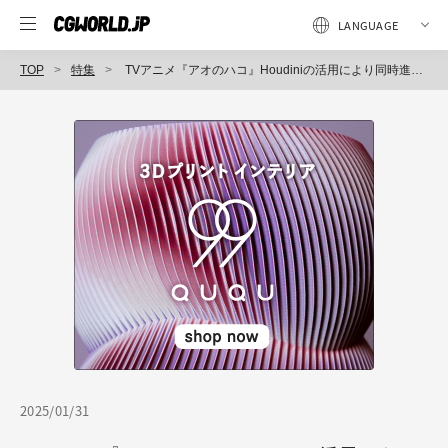
TOP
特集
TVアニメ『アオのハコ』Houdiniの活用により同時進行型ワークフローを構築し導入〜（3）CopernicusやKineFXの活用篇
2025/01/31