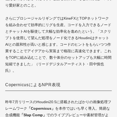
り愛好家とのこと。
さらにプロシージャルリギングではKineFXとTOPネットワーク
を組み合わせて効率的にリグを生産。コードを入力できるノード
とチャットAIを駆使して大幅な効率化を進めたという。「スクリ
プトを使用して望んだ処理をノード化できるHoudiniはチャット
AIとの親和性が高いと感じます。コードのヒントをもらいつつ作
業することでアイデアから実装まで格段に高速化できます。これ
を
TOP
に組み込むことで、数十体分のセットアップも大幅に時間
短縮できました」（リードデジタルアーティスト・田中慎也
氏）。
CopernicusによるNPR表現
昨年7月リリースのHoudini20.5に搭載されたばかりの画像処理フ
レームワーク
「Copernicus」
を本作ではいち早く導入。簡易な
合成機能
「Slap Comp」
でのライブプレビューや素材管理がよ