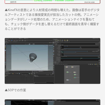
▲KineFXの恩恵により人材育成の時間も増えた。画像は若手のデジタ
ルアーティストである猪俣愛実氏が担当したカットの例。アニメーシ
ョンデータが1ノード処理のため、アニメーションテイクを重ねて
も、チェック側がデータを差し替えるだけで最終画面を素早く構築す
ることができる
▲SOPでの作業