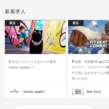
新着求人
東京
東京
驚きをクリエイトするオバケ集団
◤急募・未経験OK◢３D
Spooky graphic !!
ザイナー・プログラマー
中で楽しまれるゲームの
得られます
Spooky graphic
New Story