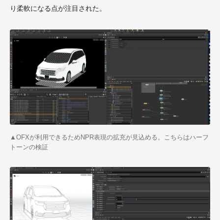
り柔軟になる点が注目された。
▲
OFX
が利用できるため
NPR
表現の拡充が見込める。こちらはハーフ
トーンの検証