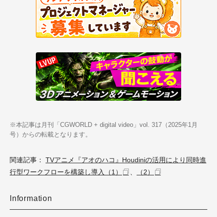
※本記事は月刊「CGWORLD + digital video」vol. 317（2025年1月
号）からの転載となります。
関連記事：
TVアニメ『アオのハコ』Houdiniの活用により同時進
行型ワークフローを構築し導入（1）
、
（2）
Information