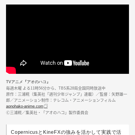
TVアニメ『アオのハコ』
毎週木曜 よる11時56分から、TBS系28局全国同時放送中
原作：三浦糀（集英社「週刊少年ジャンプ」連載）／監督：矢野雄一
郎／アニメーション制作：テレコム・アニメーションフィルム
aonohako-anime.com
Ⓒ三浦糀／集英社・「アオのハコ」製作委員会
CopernicusとKineFXの強みを活かして実践で活