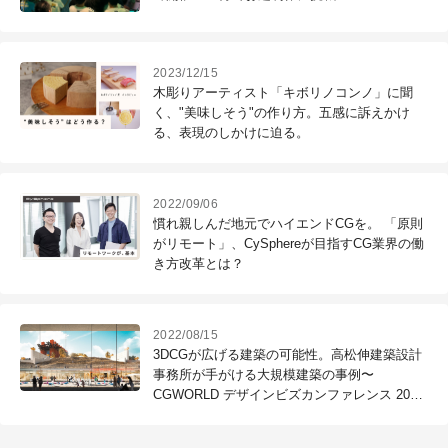
2023/12/15
木彫りアーティスト「キボリノコンノ」に聞
く、"美味しそう"の作り方。五感に訴えかけ
る、表現のしかけに迫る。
2022/09/06
慣れ親しんだ地元でハイエンドCGを。 「原則
がリモート」、CySphereが目指すCG業界の働
き方改革とは？
2022/08/15
3DCGが広げる建築の可能性。高松伸建築設計
事務所が手がける大規模建築の事例〜
CGWORLD デザインビズカンファレンス 2022
夏（4）