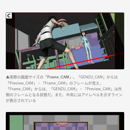
▲実際の画面サイズの
。「GENZU_CAM」からは
「Frame_CAM」
「Preview_CAM」・「Frame_CAM」のフレームが見え、
「Frame_CAM」からは、「GENZU_CAM」・「Preview_CAM」は外
側のフレームとなる状態だ。また、中央にはアイレベルを示すライン
が表示されている