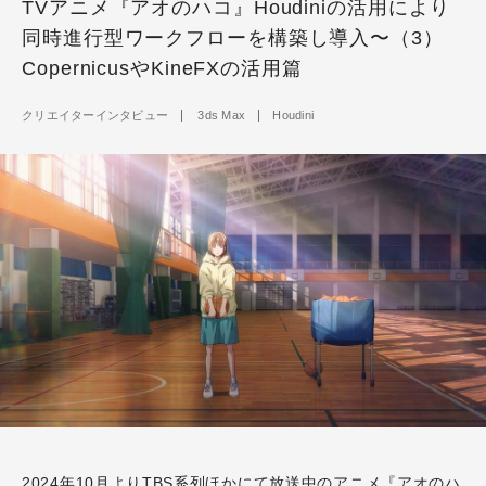
TVアニメ『アオのハコ』Houdiniの活用により
同時進行型ワークフローを構築し導入〜（3）
CopernicusやKineFXの活用篇
クリエイターインタビュー
3ds Max
Houdini
2024年10月よりTBS系列ほかにて放送中の
アニメ『アオのハ