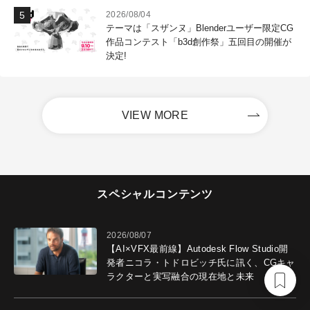
2026/08/04
テーマは「スザンヌ」Blenderユーザー限定CG
作品コンテスト「b3d創作祭」五回目の開催が
決定!
VIEW MORE
スペシャルコンテンツ
2026/08/07
【AI×VFX最前線】Autodesk Flow Studio開
発者ニコラ・トドロビッチ氏に訊く、CGキャ
ラクターと実写融合の現在地と未来