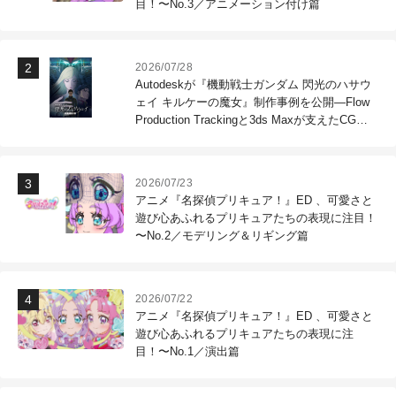
目！〜No.3／アニメーション付け篇
2026/07/28
Autodeskが『機動戦士ガンダム 閃光のハサウ
ェイ キルケーの魔女』制作事例を公開―Flow
Production Trackingと3ds Maxが支えたCG制
作現場
2026/07/23
アニメ『名探偵プリキュア！』ED 、可愛さと
遊び心あふれるプリキュアたちの表現に注目！
〜No.2／モデリング＆リギング篇
2026/07/22
アニメ『名探偵プリキュア！』ED 、可愛さと
遊び心あふれるプリキュアたちの表現に注
目！〜No.1／演出篇