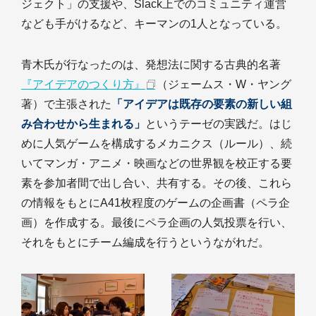
ジェクト」の支援や、Slack上でのコミュニティ運営
なども手がけるなど、キーマンの1人となっている。
青木氏が行なったのは、発想法に関する古典的名著
『アイデアのつくり方』
（ジェームス・W・ヤング
著）で主張された
「アイデアは既存の要素の新しい組
み合わせから生まれる」
というテーゼの実践だ。はじ
めに人気ゲームを構成するメカニクス（ルール）、続
いてマンガ・アニメ・映画などの世界観を校正する要
素を参加者間で出し合い、共有する。その後、これら
の情報をもとにA41枚程度のゲームの企画書（ペラ企
画）を作成する。最後にペラ企画の人気投票を行い、
それをもとにチーム編成を行うというながれだ。