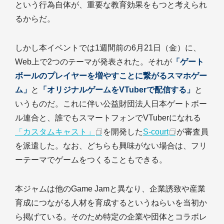
という行為自体が、重要な教育効果をもつと考えられ
るからだ。
しかし本イベントでは1週間前の6月21日（金）に、
Web上で2つのテーマが発表された。それが
「ゲート
ボールのプレイヤーを増やすことに繋がるスマホゲー
ム」
と
「オリジナルゲームをVTuberで配信する」
と
いうものだ。これに伴い公益財団法人日本ゲートボー
ル連合と、誰でもスマートフォンでVTuberになれる
「カスタムキャスト」
を開発した
S-court
が審査員
を派遣した。なお、どちらも興味がない場合は、フリ
ーテーマでゲームをつくることもできる。
本ジャムは他のGame Jamと異なり、企業誘致や産業
育成につながる人材を育成するというねらいを当初か
ら掲げている。そのため特定の企業や団体とコラボレ