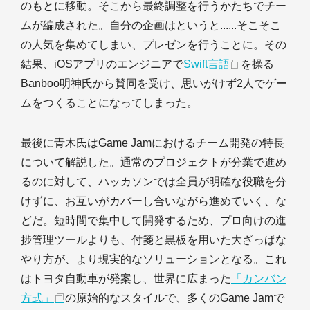
のもとに移動。そこから最終調整を行うかたちでチー
ムが編成された。自分の企画はというと......そこそこ
の人気を集めてしまい、プレゼンを行うことに。その
結果、iOSアプリのエンジニアで
Swift言語
を操る
Banboo明神氏から賛同を受け、思いがけず2人でゲー
ムをつくることになってしまった。
最後に青木氏はGame Jamにおけるチーム開発の特長
について解説した。通常のプロジェクトが分業で進め
るのに対して、ハッカソンでは全員が明確な役職を分
けずに、お互いがカバーし合いながら進めていく、な
どだ。短時間で集中して開発するため、プロ向けの進
捗管理ツールよりも、付箋と黒板を用いた大ざっぱな
やり方が、より現実的なソリューションとなる。これ
はトヨタ自動車が発案し、世界に広まった
「カンバン
方式」
の原始的なスタイルで、多くのGame Jamで