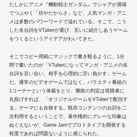
たしかにアニメ『機動戦士ガンダム』でシャアが酒場
でつぶやく「坊やだからさ」など、人気マンガ・アニ
メは多数のパワーワードで溢れている。そこで、こう
した名台詞をVTuberが選び、互いに紹介しあうゲーム
をつくるというアイデアがわいてきた。
そこでコピー用紙にマジックで書き殴るように、1分
間で書いたのが「VTuberになってマンガ・アニメの名
台詞を言い合い、相手を心理的に言い負かす」ゲーム
だ。通常のビデオゲームではなく、バラエティ番組の
1コーナーという体裁をとり、勝敗の判定は視聴者に
丸投げすれば、「オリジナルゲームをVTuberで配信す
る」テーマにも合致する。既存コンテンツの台詞を二
次利用するということで、著作権的にグレーな印象は
ぬぐえないが、Game Jamでプロトタイプを開発する
程度であれば問題ないように感じられた。