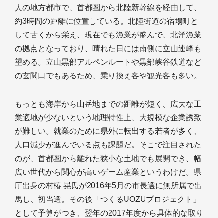
人の地方都市で、首都圏から北陸新幹線を経由して、
約3時間の距離に位置している。北陸街道の宿場町と
して古くから栄え、現在でも漁業が盛んで、北洋漁業
の拠点となっており、晴れた日には南側に立山連峰も
望める。立山黒部アルペンルートや黒部峡谷鉄道など
の玄関口でもあるため、乗り換え客や観光客も多い。
もっとも海岸から山岳地までの距離が短く、広大な工
業適地が少ないという地理特性上、大規模な企業誘致
が難しい。就業のために県外に転出する若者が多く、
人口減少が進んでいる点も課題だ。そこで注目された
のが、首都圏から離れた狭小な土地でも展開でき、幅
広い世代から関心が高いゲーム産業というわけだ。県
庁出身の村椿 晃氏が2016年5月の市長選に無所属で出
馬し、初当選。その後「つくるUOZUプロジェクト」
として予算がつき、翌年の2017年度から具体的な取り