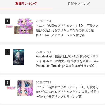
週間ランキング
月間ランキング
2026/07/24
アニメ『名探偵プリキュア！』ED 、可愛さと
遊び心あふれるプリキュアたちの表現に注
目！〜No.3／アニメーション付け篇
2026/07/28
Autodeskが『機動戦士ガンダム 閃光のハサウ
ェイ キルケーの魔女』制作事例を公開―Flow
Production Trackingと3ds Maxが支えたCG制
作現場
2026/07/23
アニメ『名探偵プリキュア！』ED 、可愛さと
遊び心あふれるプリキュアたちの表現に注目！
〜No.2／モデリング＆リギング篇