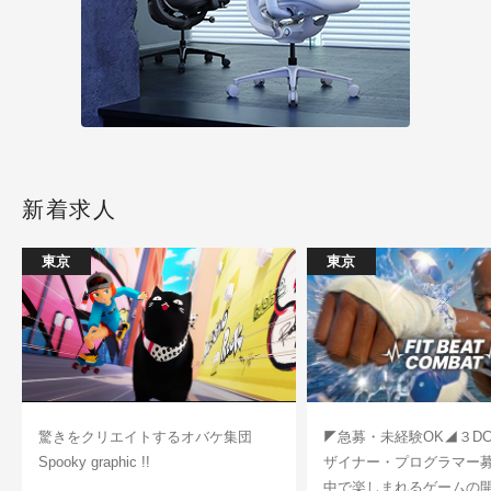
新着求人
東京
東京
驚きをクリエイトするオバケ集団
◤急募・未経験OK◢３D
Spooky graphic !!
ザイナー・プログラマー
中で楽しまれるゲームの