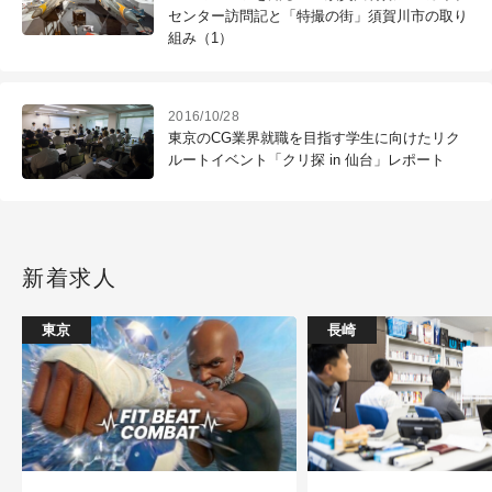
センター訪問記と「特撮の街」須賀川市の取り
組み（1）
2016/10/28
東京のCG業界就職を目指す学生に向けたリク
ルートイベント「クリ探 in 仙台」レポート
新着求人
東京
長崎