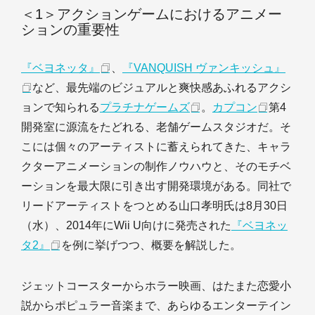
＜1＞アクションゲームにおけるアニメー
ションの重要性
『ベヨネッタ』
、
『VANQUISH ヴァンキッシュ』
など、最先端のビジュアルと爽快感あふれるアクシ
ョンで知られる
プラチナゲームズ
。
カプコン
第4
開発室に源流をたどれる、老舗ゲームスタジオだ。そ
こには個々のアーティストに蓄えられてきた、キャラ
クターアニメーションの制作ノウハウと、そのモチベ
ーションを最大限に引き出す開発環境がある。同社で
リードアーティストをつとめる山口孝明氏は8月30日
（水）、2014年にWii U向けに発売された
『ベヨネッ
タ2』
を例に挙げつつ、概要を解説した。
ジェットコースターからホラー映画、はたまた恋愛小
説からポピュラー音楽まで、あらゆるエンターテイン