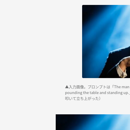
▲入力画像。プロンプトは「The man first la
pounding the table and s
叩いて立ち上がった）