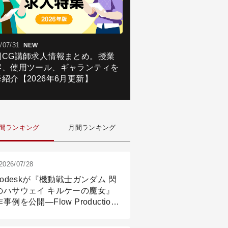
/07/31
NEW
国CG講師求人情報まとめ。授業
容、使用ツール、ギャランティを
紹介【2026年6月更新】
間ランキング
月間ランキング
2026/07/28
todeskが『機動戦士ガンダム 閃
のハサウェイ キルケーの魔女』
事例を公開―Flow Production
ackingと3ds Maxが支えたCG制
現場