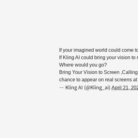
If your imagined world could come t
If Kling AI could bring your vision to 
Where would you go?
Bring Your Vision to Screen ,Callin
chance to appear on real screens a
— Kling AI (@Kling_ai)
April 21, 20