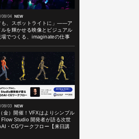
/08/04
NEW
君も、スポットライトに」――ア
ドルを輝かせる映像とビジュアル
場でつくる、imaginateの仕事
/08/03
NEW
7（金）開催！VFXはよりシンプル
Flow Studio 開発者が語る次世
のAI・CGワークフロー【来日講
】