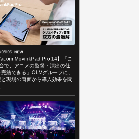
/08/06
NEW
acom MovinkPad Pro 14】「こ
1台で、アニメの監督・演出の仕
を完結できる」OLMグループに、
理と現場の両面から導入効果を聞
た