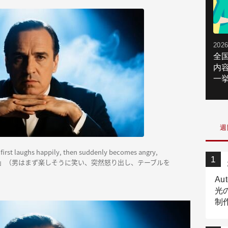
2026
全
内
一挙
週
ughs happily, then suddenly becomes angry,
tanding up.」（男はまず楽しそうに笑い、突然怒り出し、テーブルを
Au
光
制作
Tr
作