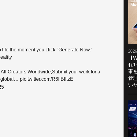
o life the moment you click "Generate Now."
2026
reality
【W
れ
事
g All Creators Worldwide,Submit your work for a
管
t global…
pic.twitter.com/R6IIBlItzE
い
25