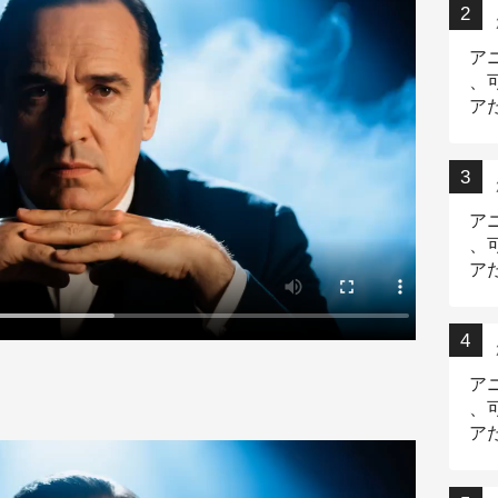
ア
、
ア
ニ
ア
、
ア
デ
ア
、
ア
出