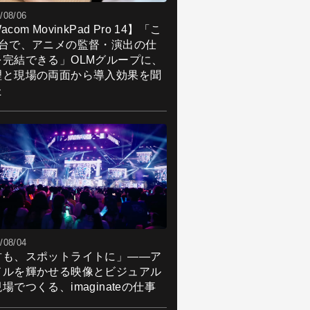
/08/06
acom MovinkPad Pro 14】「こ
1台で、アニメの監督・演出の仕
を完結できる」OLMグループに、
理と現場の両面から導入効果を聞
た
/08/04
君も、スポットライトに」――ア
ドルを輝かせる映像とビジュアル
場でつくる、imaginateの仕事