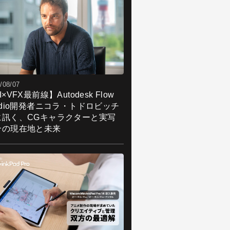
/08/07
I×VFX最前線】Autodesk Flow
udio開発者ニコラ・トドロビッチ
に訊く、CGキャラクターと実写
合の現在地と未来