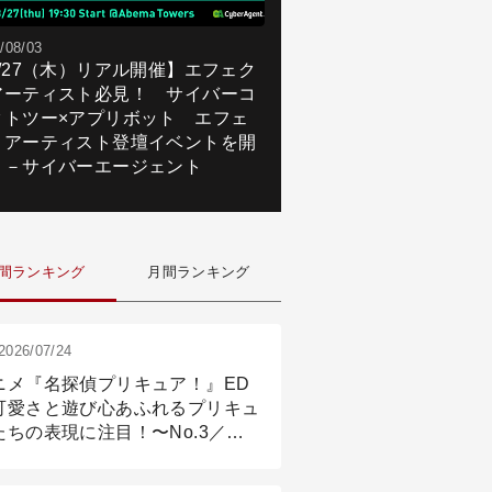
/08/03
8/27（木）リアル開催】エフェク
アーティスト必見！ サイバーコ
クトツー×アプリボット エフェ
トアーティスト登壇イベントを開
！－サイバーエージェント
間ランキング
月間ランキング
2026/07/24
ニメ『名探偵プリキュア！』ED
可愛さと遊び心あふれるプリキュ
たちの表現に注目！〜No.3／ア
メーション付け篇