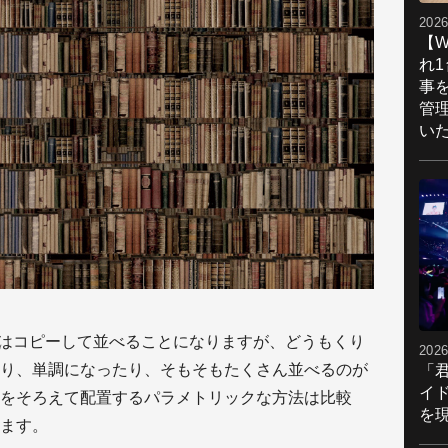
2026
【W
れ
事
管
い
合はコピーして並べることになりますが、どうもくり
2026
り、単調になったり、そもそもたくさん並べるのが
「
イ
をそろえて配置するパラメトリックな方法は比較
を現
ます。