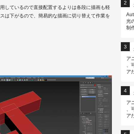
用しているので直接配置するよりは各段に描画も軽
Au
スは下がるので、簡易的な描画に切り替えて作業を
光
制作
Tr
作
ア
、
ア
デ
ア
、
ア
出