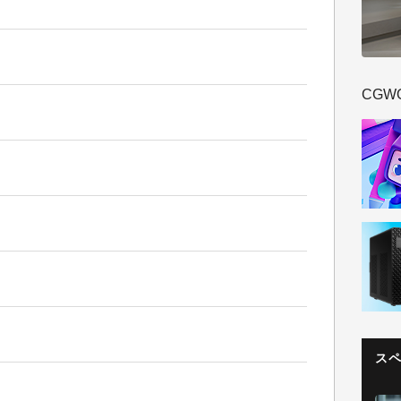
CGW
ス