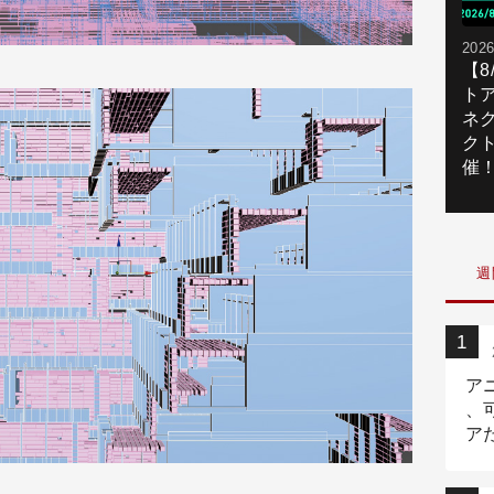
2026
【
ト
ネ
ク
催
週
ア
、
ア
ニ