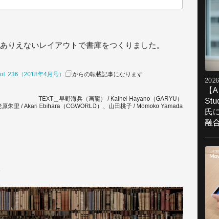
ありえないレイアウトで書庫をつくりました。
」vol. 236（2018年4月号）
からの転載記事になります
2026
【A
TEXT＿早野海兵（画龍） / Kaihei Hayano（GARYU）
St
原朱里 / Akari Ebihara（CGWORLD）、山田桃子 / Momoko Yamada
氏
融
置