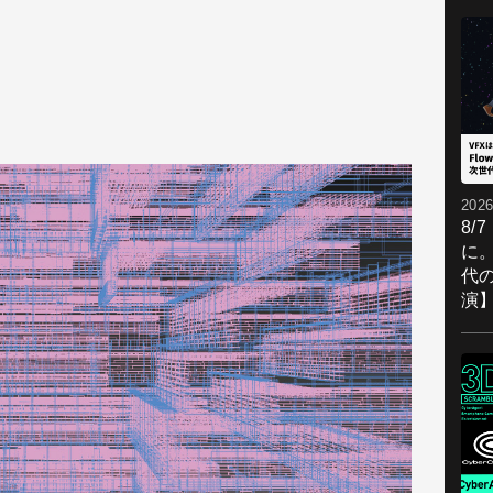
2026
8/
に。
代
演