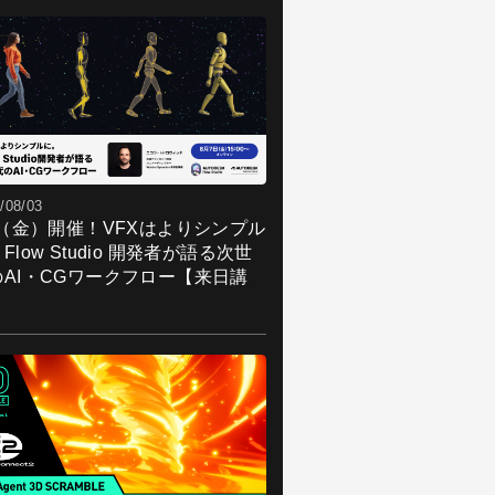
/08/03
7（金）開催！VFXはよりシンプル
Flow Studio 開発者が語る次世
のAI・CGワークフロー【来日講
】