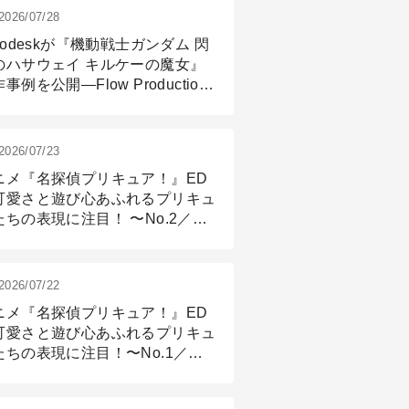
2026/07/28
todeskが『機動戦士ガンダム 閃
のハサウェイ キルケーの魔女』
事例を公開―Flow Production
ackingと3ds Maxが支えたCG制
現場
2026/07/23
ニメ『名探偵プリキュア！』ED
可愛さと遊び心あふれるプリキュ
たちの表現に注目！ 〜No.2／モ
リング＆リギング篇
2026/07/22
ニメ『名探偵プリキュア！』ED
可愛さと遊び心あふれるプリキュ
たちの表現に注目！〜No.1／演
篇