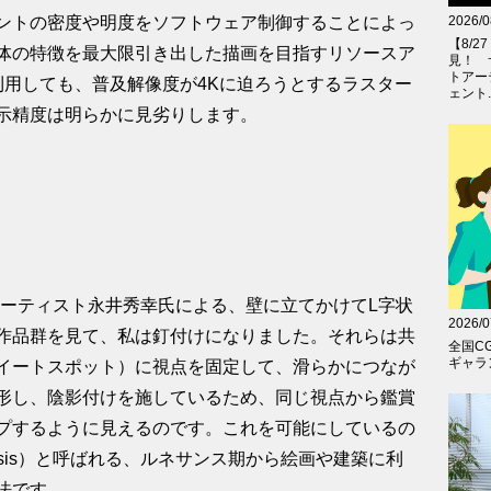
2026/0
ントの密度や明度をソフトウェア制御することによっ
【8/
体の特徴を最大限引き出した描画を目指すリソースア
見！ 
トアー
利用しても、普及解像度が4Kに迫ろうとするラスター
ェント..
示精度は明らかに見劣りします。
アーティスト永井秀幸氏による、壁に立てかけてL字状
2026/0
作品群を見て、私は釘付けになりました。それらは共
全国C
ギャラン
イートスポット）に視点を固定して、滑らかにつなが
形し、陰影付けを施しているため、同じ視点から鑑賞
プするように見えるのです。これを可能にしているの
hosis）と呼ばれる、ルネサンス期から絵画や建築に利
法です。