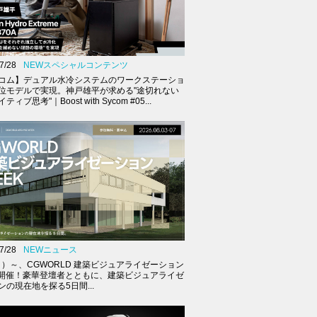
7/28
NEWスペシャルコンテンツ
コム】デュアル水冷システムのワークステーショ
位モデルで実現。神戸雄平が求める"途切れない
ィブ思考"｜Boost with Sycom #05...
7/28
NEWニュース
（月）～、CGWORLD 建築ビジュアライゼーション
K開催！豪華登壇者とともに、建築ビジュアライゼ
ンの現在地を探る5日間...