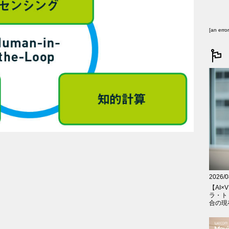
[an erro
2026/0
【AI×V
ラ・ト
合の現在