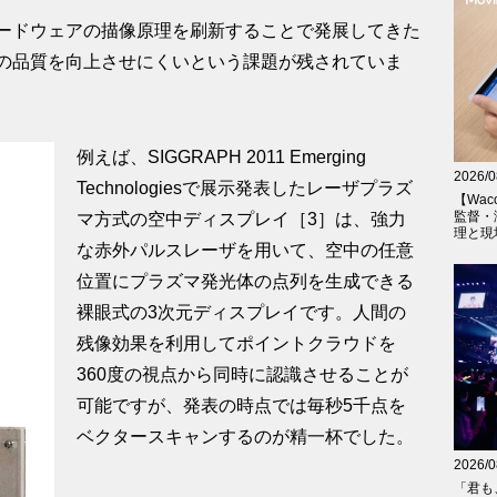
ードウェアの描像原理を刷新することで発展してきた
の品質を向上させにくいという課題が残されていま
例えば、SIGGRAPH 2011 Emerging
2026/0
Technologiesで展示発表したレーザプラズ
【Wac
監督・
マ方式の空中ディスプレイ［3］は、強力
理と現
な赤外パルスレーザを用いて、空中の任意
位置にプラズマ発光体の点列を生成できる
裸眼式の3次元ディスプレイです。人間の
残像効果を利用してポイントクラウドを
360度の視点から同時に認識させることが
可能ですが、発表の時点では毎秒5千点を
ベクタースキャンするのが精一杯でした。
2026/0
「君も