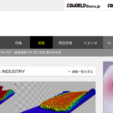
ス
特集
連載
用語辞典
スタジオ
ﾁｭｰ
STRY:No.007：慶應義塾大学 理工学部 藤代研究室
 INDUSTRY
連載一覧を見る