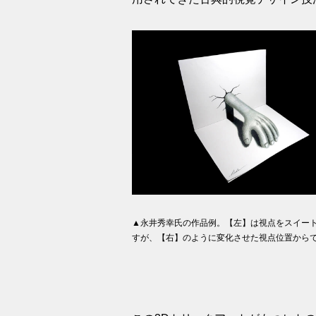
▲永井秀幸氏の作品例。【左】は視点をスイー
すが、【右】のように変化させた視点位置から