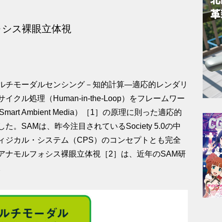
フォシス裸眼立体視
ルチモーダルセンシング－知的計算―適応的レンダリ
ル処理（Human-in-the-Loop）をフレームワー
rt Ambient Media）［1］の原理に則った適応的
SAMは、昨今注目されているSociety 5.0の中
ィジカル・システム（CPS）のコンセプトとも完全
アナモルフォシス裸眼立体視［2］は、近年のSAM研
。