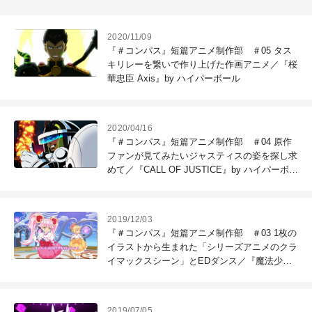
2020/11/09
『＃コンパス』短篇アニメ制作部 ＃05 タス
キリレーを繋いで作り上げた作画アニメ／『桜
華忠臣 Axis』by ハイパーボール
2020/04/16
『＃コンパス』短篇アニメ制作部 ＃04 原作
ファンが見てみたいジャスティスの姿を探し求
めて／『CALL OF JUSTICE』by ハイパーボー
ル
2019/12/03
『＃コンパス』短篇アニメ制作部 ＃03 1枚の
イラストから生まれた「シリーズアニメのクラ
イマックスシーン」とEDダンス／『魔法少女
リリカルルカ』by トムス・ジーニーズ
2019/07/05