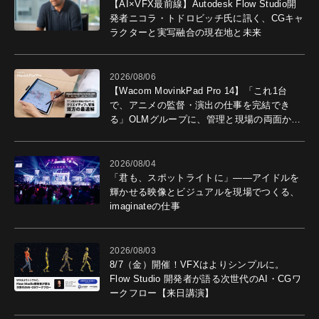
【AI×VFX最前線】Autodesk Flow Studio開
発者ニコラ・トドロビッチ氏に訊く、CGキャ
ラクターと実写融合の現在地と未来
2026/08/06
【Wacom MovinkPad Pro 14】「これ1台
で、アニメの監督・演出の仕事を完結でき
る」OLMグループに、管理と現場の両面から
導入効果を聞いた
2026/08/04
「君も、スポットライトに」――アイドルを
輝かせる映像とビジュアルを現場でつくる、
imaginateの仕事
2026/08/03
8/7（金）開催！VFXはよりシンプルに。
Flow Studio 開発者が語る次世代のAI・CGワ
ークフロー【来日講演】