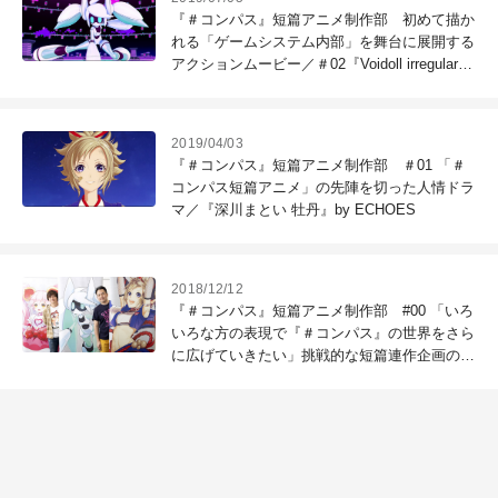
『＃コンパス』短篇アニメ制作部 初めて描か
れる「ゲームシステム内部」を舞台に展開する
アクションムービー／＃02『Voidoll irregular』
by トムス・ジーニーズ
2019/04/03
『＃コンパス』短篇アニメ制作部 ＃01 「＃
コンパス短篇アニメ」の先陣を切った人情ドラ
マ／『深川まとい 牡丹』by ECHOES
2018/12/12
『＃コンパス』短篇アニメ制作部 #00 「いろ
いろな方の表現で『＃コンパス』の世界をさら
に広げていきたい」挑戦的な短篇連作企画のね
らいとは