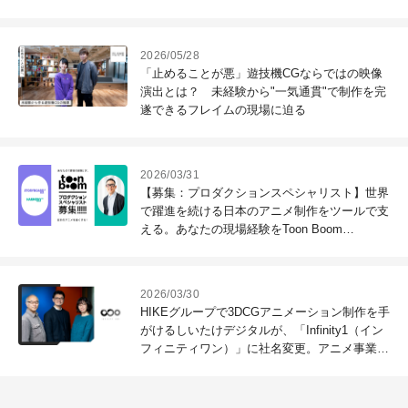
2026/05/28
「止めることが悪」遊技機CGならではの映像
演出とは？ 未経験から"一気通貫"で制作を完
遂できるフレイムの現場に迫る
2026/03/31
【募集：プロダクションスペシャリスト】世界
で躍進を続ける日本のアニメ制作をツールで支
える。あなたの現場経験をToon Boom
Animationで活かしてみませんか？
2026/03/30
HIKEグループで3DCGアニメーション制作を手
がけるしいたけデジタルが、「Infinity1（イン
フィニティワン）」に社名変更。アニメ事業拡
大を見据え、現況と展望を語る