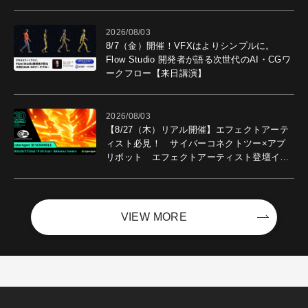
2026/08/03
8/7（金）開催！VFXはよりシンプルに。
Flow Studio 開発者が語る次世代のAI・CGワ
ークフロー【来日講演】
2026/08/03
【8/27（木）リアル開催】エフェクトアーテ
ィスト必見！ サイバーコネクトツー×アプ
リボット エフェクトアーティスト登壇イベ
ントを開催！－サイバーエージェント
VIEW MORE