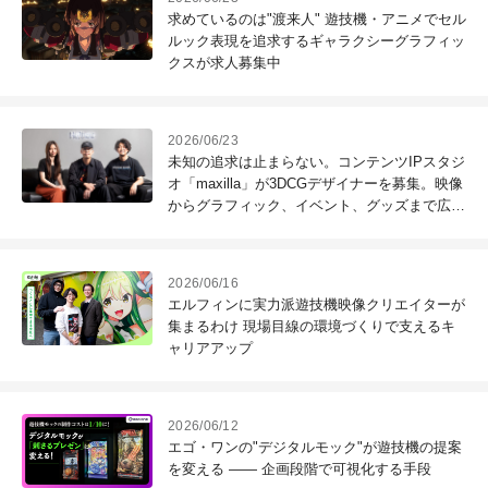
求めているのは"渡来人" 遊技機・アニメでセル
ルック表現を追求するギャラクシーグラフィッ
クスが求人募集中
2026/06/23
未知の追求は止まらない。コンテンツIPスタジ
オ「maxilla」が3DCGデザイナーを募集。映像
からグラフィック、イベント、グッズまで広が
るIPプロモーション/プロデュースの面白さと
は？
2026/06/16
エルフィンに実力派遊技機映像クリエイターが
集まるわけ 現場目線の環境づくりで支えるキ
ャリアアップ
2026/06/12
エゴ・ワンの"デジタルモック"が遊技機の提案
を変える ―― 企画段階で可視化する手段