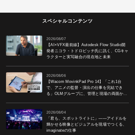
スペシャルコンテンツ
2026/08/07
【AI×VFX最前線】Autodesk Flow Studio開
発者ニコラ・トドロビッチ氏に訊く、CGキャ
ラクターと実写融合の現在地と未来
2026/08/06
【Wacom MovinkPad Pro 14】「これ1台
で、アニメの監督・演出の仕事を完結でき
る」OLMグループに、管理と現場の両面から
導入効果を聞いた
2026/08/04
「君も、スポットライトに」――アイドルを
輝かせる映像とビジュアルを現場でつくる、
imaginateの仕事