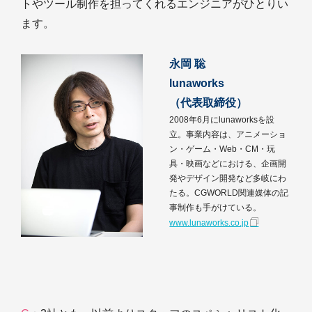
トやツール制作を担ってくれるエンジニアがひとりい
ます。
永岡 聡
lunaworks
（代表取締役）
2008年6月にlunaworksを設
立。事業内容は、アニメーショ
ン・ゲーム・Web・CM・玩
具・映画などにおける、企画開
発やデザイン開発など多岐にわ
たる。CGWORLD関連媒体の記
事制作も手がけている。
www.lunaworks.co.jp