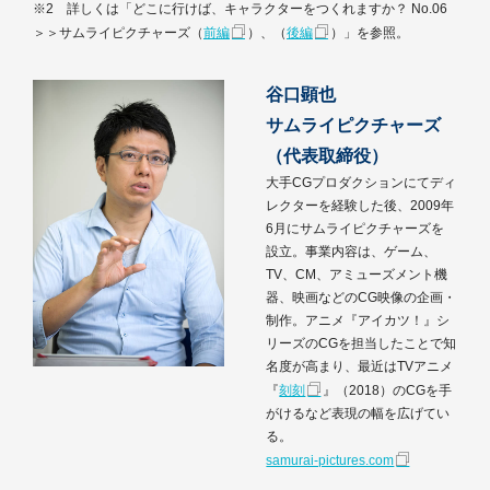
※2 詳しくは「どこに行けば、キャラクターをつくれますか？ No.06
＞＞サムライピクチャーズ（
前編
）、（
後編
）」を参照。
谷口顕也
サムライピクチャーズ
（代表取締役）
大手CGプロダクションにてディ
レクターを経験した後、2009年
6月にサムライピクチャーズを
設立。事業内容は、ゲーム、
TV、CM、アミューズメント機
器、映画などのCG映像の企画・
制作。アニメ『アイカツ！』シ
リーズのCGを担当したことで知
名度が高まり、最近はTVアニメ
『
刻刻
』（2018）のCGを手
がけるなど表現の幅を広げてい
る。
samurai-pictures.com