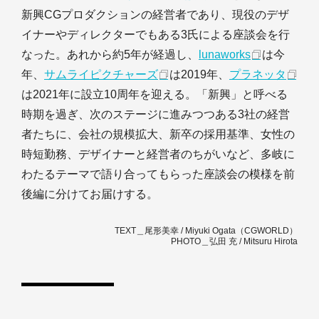
新興CGプロダクションの経営者であり、現役のデザ
イナーやディレクターでもある3氏による座談会を行
なった。あれから約5年が経過し、
lunaworks
は今
年、
サムライピクチャーズ
は2019年、
プラネッタ
は2021年に設立10周年を迎える。「新興」と呼べる
時期を過ぎ、次のステージに進みつつある3社の経営
者たちに、会社の規模拡大、新卒の採用基準、女性の
時短勤務、デザイナーと経営者のちがいなど、多岐に
わたるテーマで語り合ってもらった座談会の模様を前
後編に分けてお届けする。
TEXT＿尾形美幸 / Miyuki Ogata（CGWORLD）
PHOTO＿弘田 充 / Mitsuru Hirota