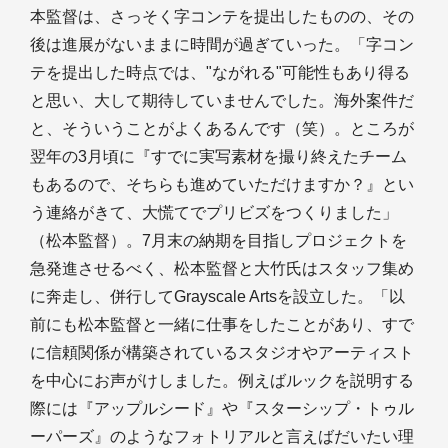
本監督は、さっそく字コンテを提出したものの、その
後は進展がないままに時間が過ぎていった。「字コン
テを提出した時点では、"ながれる"可能性もあり得る
と思い、大して期待していませんでした。海外案件だ
と、そういうことがよくあるんです（笑）。ところが
翌年の3月頃に『すでに実写素材を撮り終えたチーム
もあるので、そちらも進めていただけますか？』とい
う連絡がきて、大慌てでプリビズをつくりました」
（松本監督）。7月末の納期を目指しプロジェクトを
急発進させるべく、松本監督と大竹氏はスタッフ集め
に奔走し、併行してGrayscale Artsを設立した。「以
前にも松本監督と一緒に仕事をしたことがあり、すで
に信頼関係が構築されているスタジオやアーティスト
を中心にお声がけしました。例えばルックを説明する
際には『アップルシード』や『スターシップ・トゥル
ーパーズ』のようなフォトリアルと言えばだいたい理