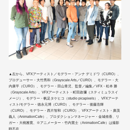
▲左から、VFXアーティスト／モデラー・アンナ デミドワ（CURO）、
プロデューサー・大竹秀和（Grayscale Arts／CURO）、モデラー・大
内康平（CURO）、モデラー・田山青児、監督／編集／VFX・松本 勝
（Grayscale Arts）、VFXアーティスト・町田政彌（スティミュラスイ
メージ）、モデラー・帆足タケヒコ（studio picapixels）、VFXアーテ
ィスト/モデラー・徳永元博（CURO）、モデラー・後藤浩輝
（CURO）、モデラー・西片智和（CURO）、VFXアーティスト・廣茂
義人（AnimationCafe）、プロダクションマネージャー・金城侑香、リ
ガー・大桃雅寛、※アニメーター・竹内寛士（AnimationCafe）は撮影
時不在