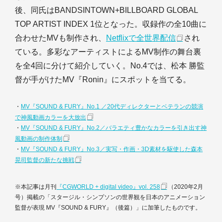
後、同氏はBANDSINTOWN+BILLBOARD GLOBAL
TOP ARTIST INDEX 1位となった。収録作の全10曲に
合わせたMVも制作され、
Netflixで全世界配信
され
ている。多彩なアーティストによるMV制作の舞台裏
を全4回に分けて紹介していく。No.4では、松本 勝監
督が手がけたMV『Ronin』にスポットを当てる。
・
MV『SOUND & FURY』No.1 ／20代ディレクターとベテランの競演
で神風動画カラーを大放出
・
MV『SOUND & FURY』No.2／バラエティ豊かなカラーを引き出す神
風動画の制作体制
・
MV『SOUND & FURY』No.3／実写・作画・3D素材を駆使した森本
晃司監督の新たな挑戦
※本記事は月刊
『CGWORLD + digital video』vol. 258
（2020年2月
号）掲載の「スタージル・シンプソンの世界観を日本のアニメーション
監督が表現 MV『SOUND & FURY』（後篇）」に加筆したものです。