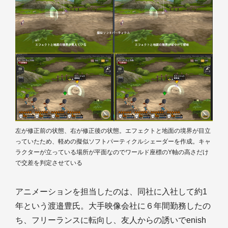
左が修正前の状態、右が修正後の状態。エフェクトと地面の境界が目立
っていたため、軽めの擬似ソフトパーティクルシェーダーを作成。キャ
ラクターが立っている場所が平面なのでワールド座標のY軸の高さだけ
で交差を判定させている
アニメーションを担当したのは、同社に入社して約1
年という渡邉豊氏。大手映像会社に６年間勤務したの
ち、フリーランスに転向し、友人からの誘いでenish