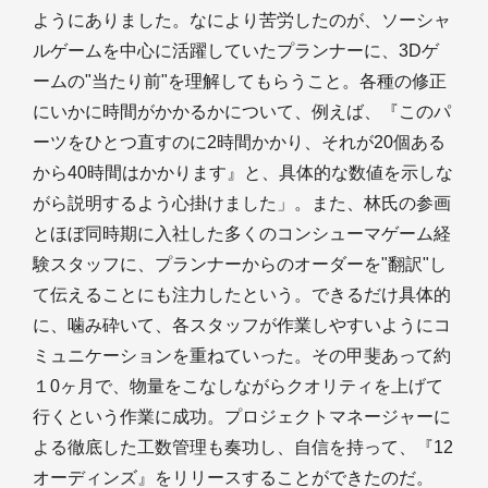
ようにありました。なにより苦労したのが、ソーシャ
ルゲームを中心に活躍していたプランナーに、3Dゲ
ームの"当たり前"を理解してもらうこと。各種の修正
にいかに時間がかかるかについて、例えば、『このパ
ーツをひとつ直すのに2時間かかり、それが20個ある
から40時間はかかります』と、具体的な数値を示しな
がら説明するよう心掛けました」。また、林氏の参画
とほぼ同時期に入社した多くのコンシューマゲーム経
験スタッフに、プランナーからのオーダーを"翻訳"し
て伝えることにも注力したという。できるだけ具体的
に、噛み砕いて、各スタッフが作業しやすいようにコ
ミュニケーションを重ねていった。その甲斐あって約
１0ヶ月で、物量をこなしながらクオリティを上げて
行くという作業に成功。プロジェクトマネージャーに
よる徹底した工数管理も奏功し、自信を持って、『12
オーディンズ』をリリースすることができたのだ。