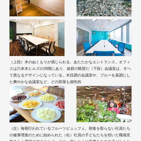
（上段）木のぬくもりが感じられる、あたたかなエントランス。オフィ
スは六本木ヒルズの39階にあり、抜群の眺望だ（下段）会議室は、すべ
て異なるデザインになっている。木目調の会議室や、ブルーを基調にし
た爽やかな会議室など、どの部屋も個性的
（左）毎朝行われているフルーツビュッフェ。朝食を取らない社員たち
の健康増進のために始められた（右）社員の子どもたちを招いた職場見