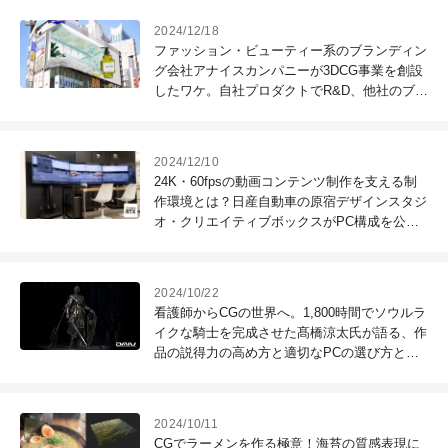
2024/12/18
ファッション・ビューティー系のブランディン
グ会社アナイスカンパニーが3DCG事業を創設
したワケ。自社プロダクトでR&D、他社のブラ
ンディングに活用するフローを構築
2024/12/10
24K・60fpsの動画コンテンツ制作を支える制
作環境とは？日産自動車の原宿デザインスタジ
オ・クリエイティブボックスがPC構成を公
開！
2024/10/22
看護師からCGの世界へ。1,800時間でソウルラ
イクな騎士を完成させた髙橋涼太氏が語る、作
品の説得力の高め方と適切なPCの選び方と
は？
2024/10/11
CGでラーメンを作る極意！海苔の質感表現に