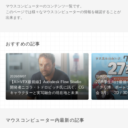
マウスコンピューターのコンテンツ一覧です。
このページでは様々なマウスコンピューターの情報を確認することが
出来ます。
おすすめの記事
2026/08/07
2026/08/07
【AI×VFX最前線】Autodesk Flow Studio
27卒学生向け最
開発者ニコラ・トドロビッチ氏に訊く、CG
「クリ博 ポート
キャラクターと実写融合の現在地と未来
会 9月」 2D / 3
向け ※9/1（火
マウスコンピューター内最新の記事