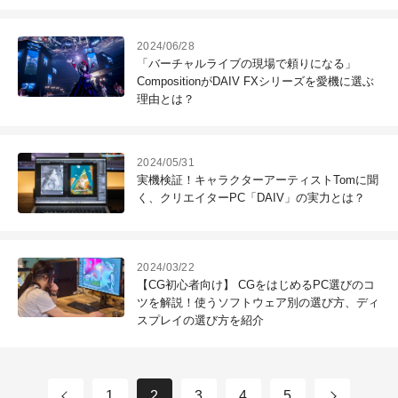
2024/06/28
「バーチャルライブの現場で頼りになる」
CompositionがDAIV FXシリーズを愛機に選ぶ
理由とは？
2024/05/31
実機検証！キャラクターアーティストTomに聞
く、クリエイターPC「DAIV」の実力とは？
2024/03/22
【CG初心者向け】 CGをはじめるPC選びのコ
ツを解説！使うソフトウェア別の選び方、ディ
スプレイの選び方を紹介
1
2
3
4
5