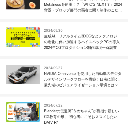
Metalnessを使用！？「WHO'S NEXT？」2024
背景・プロップ部門の覇者に聞く制作のこだわ
り。
2024/09/30
生成AI、リアルタイム3DCGなどテクノロジー
の進化に伴い加速するハイスペックPCの導入
2024年CGプロダクション制作環境一斉調査
2024/09/27
NVIDIA Omniverse を使用した自動車のデジタ
ルデザインワークフローを構築！日南に聞く、
最先端のビジュアライゼーション環境とは？
2024/07/22
Blenderの伝道師"うめちゃん"が目指す新しい
CG教育の形。 初心者にこそおススメしたい
DAIV R4