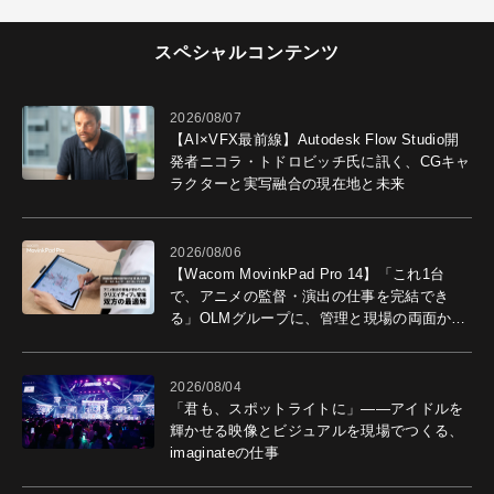
スペシャルコンテンツ
2026/08/07
【AI×VFX最前線】Autodesk Flow Studio開
発者ニコラ・トドロビッチ氏に訊く、CGキャ
ラクターと実写融合の現在地と未来
2026/08/06
【Wacom MovinkPad Pro 14】「これ1台
で、アニメの監督・演出の仕事を完結でき
る」OLMグループに、管理と現場の両面から
導入効果を聞いた
2026/08/04
「君も、スポットライトに」――アイドルを
輝かせる映像とビジュアルを現場でつくる、
imaginateの仕事