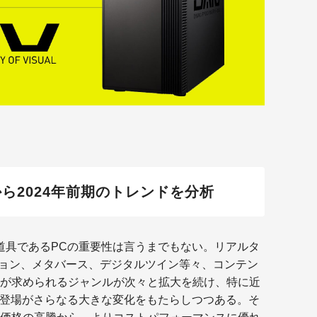
OS
CP
セ
グラ
RT
メ
ル
スト
Ge
ら2024年前期のトレンドを分析
www
fxi
ad
cgw
道具であるPCの重要性は言うまでもない。リアルタ
te
ション、メタバース、デジタルツイン等々、コンテン
ont
が求められるジャンルが次々と拡大を続け、特に近
の登場がさらなる大きな変化をもたらしつつある。そ
D