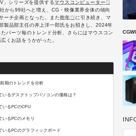
IV」シリーズを提供する
マウスコンピューター
社から99社へと増え、CG・映像業界全体の傾向
サーチ企画となった。また
昨年
に引き続き、マ
部製品部主任の井上洋一郎氏をお招きし、2024年
CGW
いったパーツ毎のトレンド分析、さらにはマウスコン
幅広くお話をうかがった。
年前期のトレンドを分析
ているデスクトップパソコンの価格は？
いるPCのCPU
INF
ているPCのメモリ
ているPCのグラフィックボード