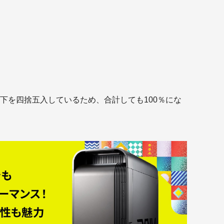
La
メ
ル
スト
Ge
www
z6I
ad
cgw
te
下を四捨五入しているため、合計しても100％にな
ont
D