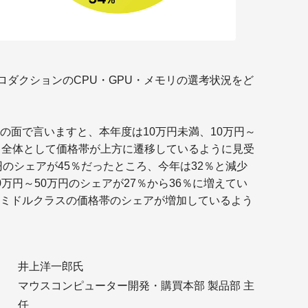
Ge
SN
www
fwp
ad
cgw
ロダクションのCPU・GPU・メモリの選考状況をど
te
ont
の面で言いますと、本年度は10万円未満、10万円～
P
、全体として価格帯が上方に遷移しているように見受
円のシェアが45％だったところ、今年は32％と減少
万円～50万円のシェアが27％から36％に増えてい
ミドルクラスの価格帯のシェアが増加しているよう
井上洋一郎氏
パ
マウスコンピューター開発・購買本部 製品部 主
ア
任