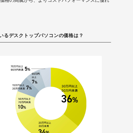
価格の高騰から、よりコストパフォーマンスに優れ
いるデスクトップパソコンの価格は？
OS：
ビ
CP
79
グラ
世
メ
ド
スト