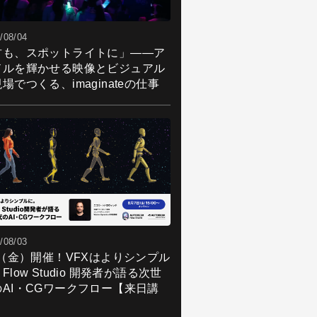
/08/04
君も、スポットライトに」――ア
ドルを輝かせる映像とビジュアル
場でつくる、imaginateの仕事
/08/03
7（金）開催！VFXはよりシンプル
Flow Studio 開発者が語る次世
のAI・CGワークフロー【来日講
】