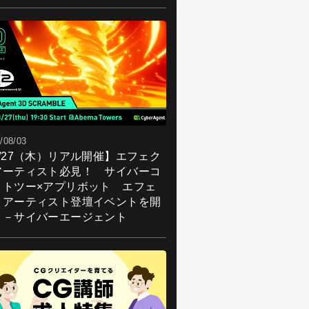
/08/03
8/27（木）リアル開催】エフェク
アーティスト必見！ サイバーコ
クトツー×アプリボット エフェ
トアーティスト登壇イベントを開
！－サイバーエージェント