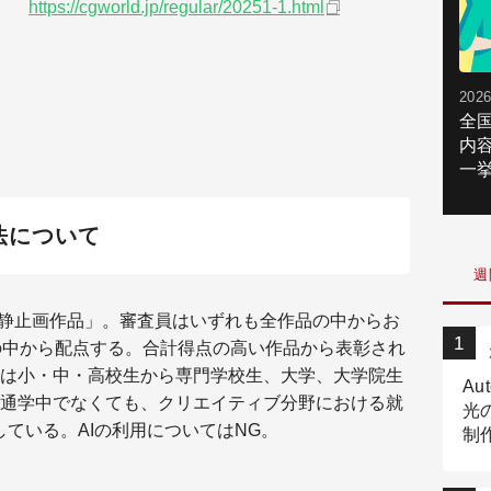
https://cgworld.jp/regular/20251-1.html
2026
全
内
一挙
法について
週
た静止画作品」。審査員はいずれも全作品の中からお
の中から配点する。合計得点の高い作品から表彰され
は小・中・高校生から専門学校生、大学、大学院生
Au
通学中でなくても、クリエイティブ分野における就
光
ている。AIの利用についてはNG。
制作
Tr
作