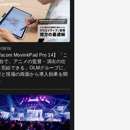
/08/06
acom MovinkPad Pro 14】「こ
1台で、アニメの監督・演出の仕
を完結できる」OLMグループに、
理と現場の両面から導入効果を聞
た