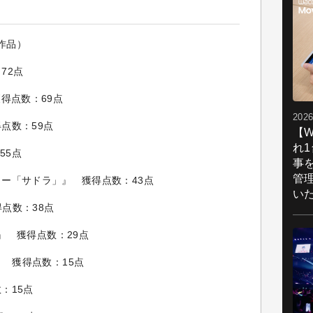
作品）
72点
獲得点数：69点
2026
点数：59点
【W
れ
55点
事
管
ー「サドラ」』 獲得点数：43点
い
獲得点数：38点
ves』 獲得点数：29点
te』 獲得点数：15点
：15点