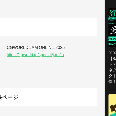
CGWORLD JAM ONLINE 2025
2026
https://cgworld.jp/special/jam/
【
ト
ネ
ク
催
果ページ