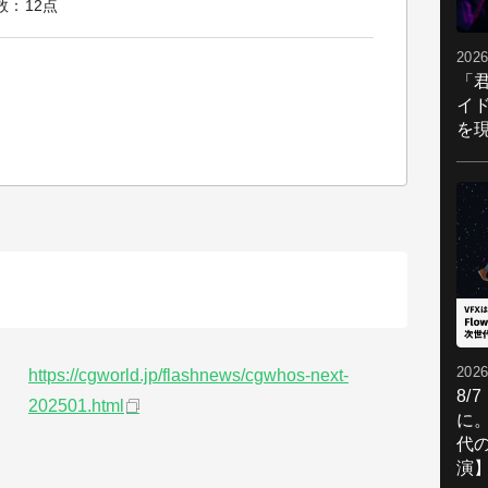
数：12点
2026
「
イ
を現
2026
https://cgworld.jp/flashnews/cgwhos-next-
8/
202501.html
に。
代
演