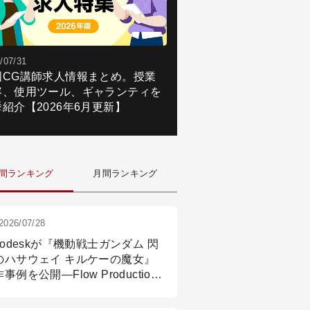
/07/31
国CG講師求人情報まとめ。授業
容、使用ツール、ギャランティを
紹介【2026年6月更新】
間ランキング
月間ランキング
2026/07/28
todeskが『機動戦士ガンダム 閃
のハサウェイ キルケーの魔女』
事例を公開―Flow Production
ackingと3ds Maxが支えたCG制
現場