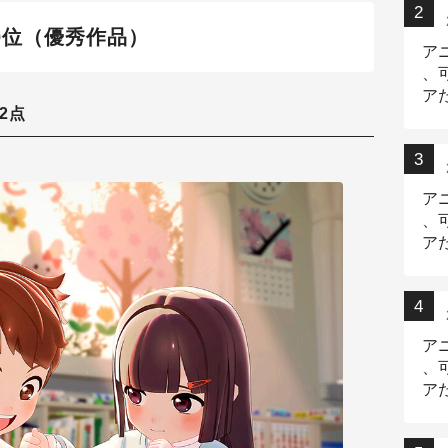
0位（優秀作品）
ア
、
ア
2点
ニ
ア
、
ア
デ
ア
、
ア
出