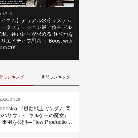
/07/28
サイコム】デュアル水冷システム
ワークステーション最上位モデル
実現。神戸雄平が求める"途切れな
リエイティブ思考"｜Boost with
om #05
間ランキング
月間ランキング
2026/07/28
todeskが『機動戦士ガンダム 閃
のハサウェイ キルケーの魔女』
事例を公開―Flow Production
ackingと3ds Maxが支えたCG制
現場