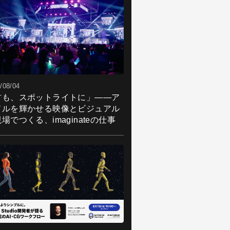
/08/04
君も、スポットライトに」――ア
ドルを輝かせる映像とビジュアル
場でつくる、imaginateの仕事