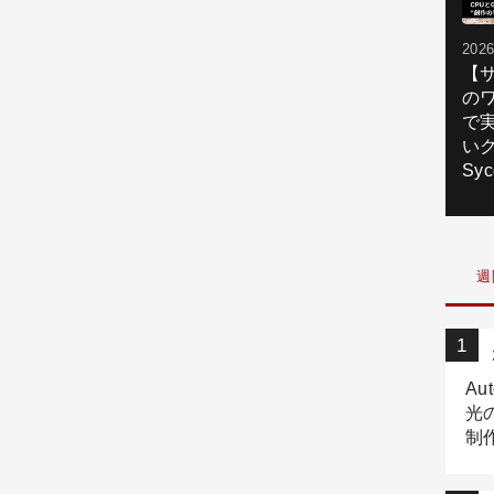
2026
【
の
で
いク
Syc
週
Au
光
制作
Tr
作