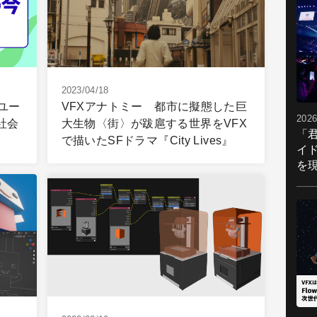
2023/04/18
 ユー
VFXアナトミー 都市に擬態した巨
2026
社会
大生物〈街〉が跋扈する世界をVFX
「
で描いたSFドラマ『City Lives』
イ
を現