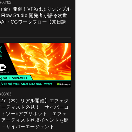
/08/03
7（金）開催！VFXはよりシンプル
Flow Studio 開発者が語る次世
のAI・CGワークフロー【来日講
】
/08/03
8/27（木）リアル開催】エフェク
アーティスト必見！ サイバーコ
クトツー×アプリボット エフェ
トアーティスト登壇イベントを開
！－サイバーエージェント