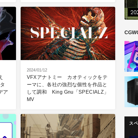
CGW
2024/01/12
え
VFXアナトミー カオティックをテ
スタ
ーマに、各社の強烈な個性を作品と
デア
して調和 King Gnu「SPECIALZ」
MV
ス