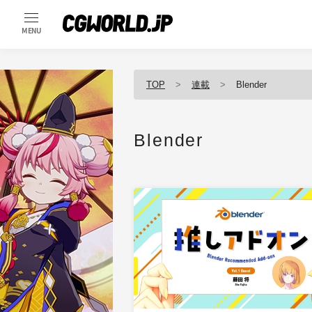
MENU
TOP
連載
Blender
Blender