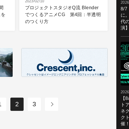
2023/02/10
2026
間
プロジェクトスタジオQ流 Blender
8/
スを
でつくるアニメCG 第4回：半透明
に。
代
のつくり方
演
2026
【
1
2
3
ト
ネ
ク
催