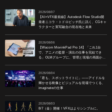
2026/08/07
【AI×VFX最前線】Autodesk Flow Studio開
発者ニコラ・トドロビッチ氏に訊く、CGキャ
ラクターと実写融合の現在地と未来
2026/08/06
【Wacom MovinkPad Pro 14】「これ1台
で、アニメの監督・演出の仕事を完結でき
る」OLMグループに、管理と現場の両面から
導入効果を聞いた
2026/08/04
「君も、スポットライトに」――アイドルを
輝かせる映像とビジュアルを現場でつくる、
imaginateの仕事
2026/08/03
8/7（金）開催！VFXはよりシンプルに。