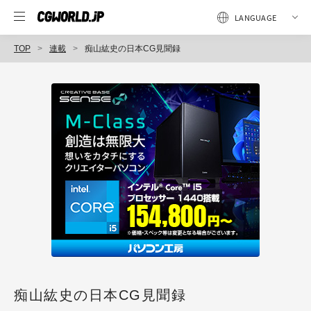
TOP
連載
痴山紘史の日本CG見聞録
痴山紘史の日本CG見聞録