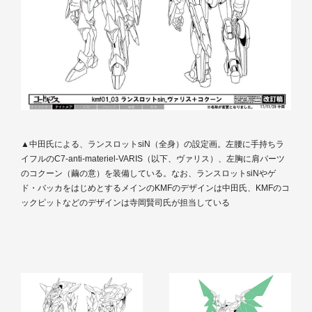
▲中田氏による、ランスロットsiN（全身）の設定画。左腰に手持ちラ
イフルのC7-anti-materiel-VARIS（以下、ヴァリス）、左胸に肩パーツ
のコクーン（繭の意）を装備している。なお、ランスロットsiNやゲ
ド・バッカをはじめとするメインのKMFのデザインは中田氏、KMFのコ
ックピットなどのデザインは寺岡賢司氏が担当している