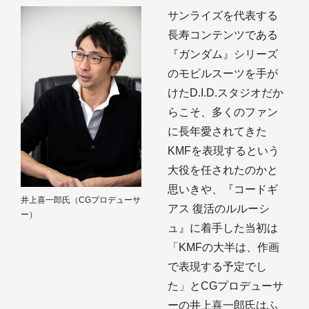
サンライズを代表する
長寿コンテンツである
『ガンダム』シリーズ
のモビルスーツを手が
けたD.I.D.スタジオだか
らこそ、多くのファン
に長年愛されてきた
KMFを表現するという
大役を任されたのかと
思いきや、『コードギ
井上喜一郎氏（CGプロデューサ
アス 復活のルルーシ
ー）
ュ』に着手した当初は
「KMFの大半は、作画
で表現する予定でし
た」とCGプロデューサ
ーの井上喜一郎氏はふ