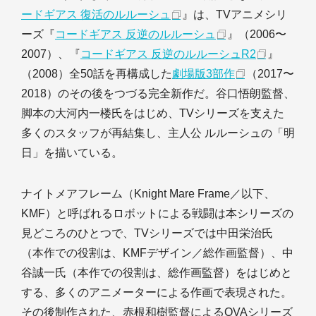
ードギアス 復活のルルーシュ
』は、TVアニメシリ
ーズ『
コードギアス 反逆のルルーシュ
』（2006〜
2007）、『
コードギアス 反逆のルルーシュR2
』
（2008）全50話を再構成した
劇場版3部作
（2017〜
2018）のその後をつづる完全新作だ。谷口悟朗監督、
脚本の大河内一楼氏をはじめ、TVシリーズを支えた
多くのスタッフが再結集し、主人公 ルルーシュの「明
日」を描いている。
ナイトメアフレーム（Knight Mare Frame／以下、
KMF）と呼ばれるロボットによる戦闘は本シリーズの
見どころのひとつで、TVシリーズでは中田栄治氏
（本作での役割は、KMFデザイン／総作画監督）、中
谷誠一氏（本作での役割は、総作画監督）をはじめと
する、多くのアニメーターによる作画で表現された。
その後制作された、赤根和樹監督によるOVAシリーズ