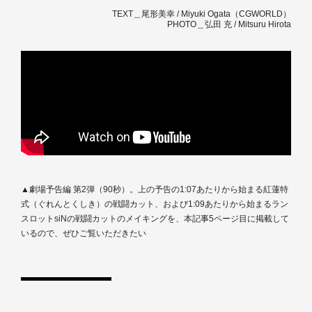
TEXT＿尾形美幸 / Miyuki Ogata（CGWORLD）
PHOTO＿弘田 充 / Mitsuru Hirota
▲劇場予告編 第2弾（90秒）。上の予告の1:07あたりから始まる紅蓮特
式（ぐれんとくしき）の戦闘カット、および1:09あたりから始まるラン
スロットsiNの戦闘カットのメイキングを、本記事5ページ目に掲載して
いるので、ぜひご覧いただきたい