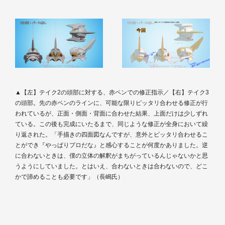
▲【左】テイク2の頭部に対する、赤ペンでの修正指示／【右】テイク3
の頭部。先の赤ペンのラインに、可能な限りピッタリ合わせる修正が行
われているが、正面・側面・背面に合わせた結果、上面だけは少しずれ
ている。この後も完成にいたるまで、同じような修正が全身において繰
り返された。「手描きの四面図なんですが、意外とピッタリ合わせるこ
とができ『やっぱりプロだな』と感心することが何度かありました。逆
に合わないときは、僕の立体の解釈がまちがっているんじゃないかと思
うようにしていました。とはいえ、合わないときは合わないので、どこ
かで諦めることも必要です」（長嶋氏）