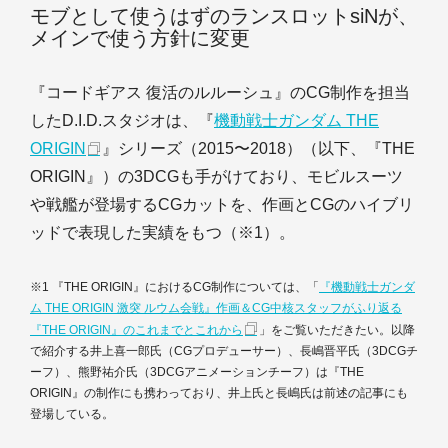
モブとして使うはずのランスロットsiNが、
メインで使う方針に変更
『コードギアス 復活のルルーシュ』のCG制作を担当
したD.I.D.スタジオは、『
機動戦士ガンダム THE
ORIGIN
』シリーズ（2015〜2018）（以下、『THE
ORIGIN』）の3DCGも手がけており、モビルスーツ
や戦艦が登場するCGカットを、作画とCGのハイブリ
ッドで表現した実績をもつ（※1）。
※1 『THE ORIGIN』におけるCG制作については、「
『機動戦士ガンダ
ム THE ORIGIN 激突 ルウム会戦』作画＆CG中核スタッフがふり返る
『THE ORIGIN』のこれまでとこれから
」をご覧いただきたい。以降
で紹介する井上喜一郎氏（CGプロデューサー）、長嶋晋平氏（3DCGチ
ーフ）、熊野祐介氏（3DCGアニメーションチーフ）は『THE
ORIGIN』の制作にも携わっており、井上氏と長嶋氏は前述の記事にも
登場している。