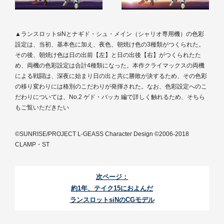
▲ランスロットsiNとナギド・シュ・メイン（シャリオ専用機）の色彩
設定は、当初、基本色に加え、夜色、朝焼け色の3種類がつくられた。
その後、朝焼け色は日の出前【左】と日の出後【右】がつくられたた
め、両機の色彩設定は合計4種類になった。本作クライマックスの両機
による戦闘は、深夜に始まり日の出と共に勝敗が決するため、その色彩
の移り変わりには格別のこだわりが発揮された。なお、色彩設定へのこ
だわりについては、No.2 ゲド・バッカ 編で詳しく触れるため、そちら
もご覧いただきたい
©SUNRISE/PROJECT L-GEASS Character Design ©2006-2018
CLAMP・ST
次ページ：
約1年、テイク15におよんだ
ランスロットsiNのCGモデル