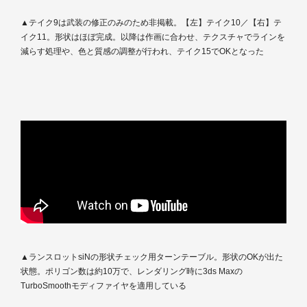
▲テイク9は武装の修正のみのため非掲載。【左】テイク10／【右】テ
イク11。形状はほぼ完成。以降は作画に合わせ、テクスチャでラインを
減らす処理や、色と質感の調整が行われ、テイク15でOKとなった
▲ランスロットsiNの形状チェック用ターンテーブル。形状のOKが出た
状態。ポリゴン数は約10万で、レンダリング時に3ds Maxの
TurboSmoothモディファイヤを適用している