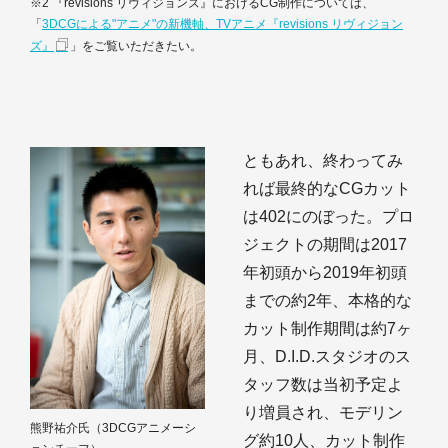
※2 『revisions リヴィジョンズ』におけるCG制作については、
「
3DCGによる"アニメ"の新機軸、TVアニメ『revisions リヴィジョン
ズ』
」をご覧いただきたい。
ともあれ、終わってみ
れば最終的なCGカット
は402にのぼった。プロ
ジェクトの期間は2017
年初頭から2019年初頭
までの約2年、本格的な
カット制作期間は約7ヶ
月、D.I.D.スタジオのス
タッフ数は当初予定よ
り増員され、モデリン
熊野祐介氏（3DCGアニメーシ
グ約10人、カット制作