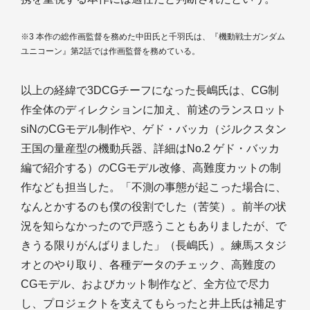
※3 本作の総作画監督を務めた中田氏と千羽氏は、『機動戦士ガンダム
ユニコーン』第2話では作画監督を務めている。
以上の経緯で3DCGチーフになった長嶋氏は、CG制
作全体のディレクションに加え、前述のランスロット
siNのCGモデル制作や、ゲド・バッカ（ジルクスタン
王国の量産型の機動兵器、詳細はNo.2 ゲド・バッカ
編で紹介する）のCGモデル改修、高難度カットの制
作なども担当した。「不測の事態が起こった場合に、
なんとかするのも僕の役割でした（苦笑）。前半の状
況を知らなかったので戸惑うこともありましたが、で
きうる限りがんばりました」（長嶋氏）。練馬スタジ
オとのやり取り、各種データのチェック、高難度の
CGモデル、およびカット制作など、全方位で尽力
し、プロジェクトを支えてもらったと井上氏は補足す