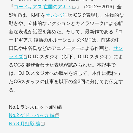
『
コードギアス 亡国のアキト
』（2012〜2016）全
5話では、KMFを
オレンジ
がCGで表現し、生物的な
動きや、立体的なアクションとカメラワークによる斬
新な表現が話題を集めた。そして、最新作である『コ
ードギアス 復活のルルーシュ』のKMFは、前述の中
田氏や中谷氏などのアニメーターによる作画と、
サン
ライズ
D.I.D.スタジオ（以下、D.I.D.スタジオ）によ
るCGを混ぜ合わせた表現が試みられた。本記事で
は、D.I.D.スタジオへの取材を通して、本作に携わっ
たCGスタッフの仕事を以下の全3回に分けてお伝えす
る。
No.1 ランスロットsiN 編
No.2 ゲド・バッカ 編
No.3 月虹影 編