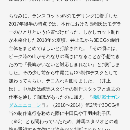
ちなみに、ランスロットsiNのモデリングに着手した
2017年後半の時点では、本作における長嶋氏はモデラ
ーのひとりという位置づけだった。しかしカット制作
が本格化した2018年の夏頃、井上氏から3DCGの制作
全体をまとめてほしいと打診された。「その頃には、
ピーク時の山がそれなりの高さになることが予想でき
たので『長嶋がいないと対応しきれない』と判断しま
した。その少し前から中尾にもCG制作デスクとして
加わってもらい、テコ入れを図りました」（井上
氏）。中尾氏は練馬スタジオの制作スタッフと過去の
仕事を通して面識があったのに加え、『
機動戦士ガン
ダムユニコーン
』（2010〜2014）第2話で3DCG担
当の制作進行を務めた際に中田氏や千羽由利子氏
（※3）とも関わっていたため、練馬スタジオとの連
携を重視する本作には適任だと判断されたという。