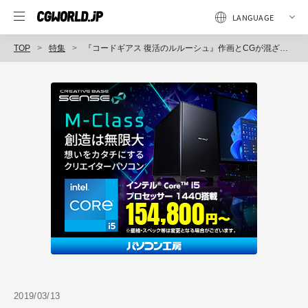
TOP
特集
『コードギアス 復活のルルーシュ』作画とCGが混ざり合う、妥協なきナイトメアフレーム表現 No.1 ランスロットsiN 編
2019/03/13