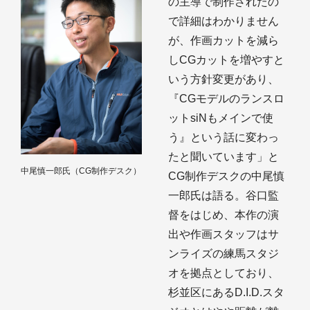
の主導で制作されたの
で詳細はわかりません
が、作画カットを減ら
しCGカットを増やすと
いう方針変更があり、
『CGモデルのランスロ
ットsiNもメインで使
う』という話に変わっ
たと聞いています」と
中尾慎一郎氏（CG制作デスク）
CG制作デスクの中尾慎
一郎氏は語る。谷口監
督をはじめ、本作の演
出や作画スタッフはサ
ンライズの練馬スタジ
オを拠点としており、
杉並区にあるD.I.D.スタ