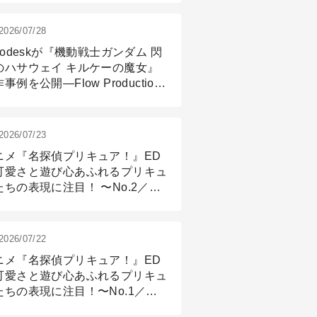
2026/07/28
todeskが『機動戦士ガンダム 閃
のハサウェイ キルケーの魔女』
事例を公開―Flow Production
ackingと3ds Maxが支えたCG制
現場
2026/07/23
ニメ『名探偵プリキュア！』ED
可愛さと遊び心あふれるプリキュ
たちの表現に注目！ 〜No.2／モ
リング＆リギング篇
2026/07/22
ニメ『名探偵プリキュア！』ED
可愛さと遊び心あふれるプリキュ
たちの表現に注目！〜No.1／演
篇