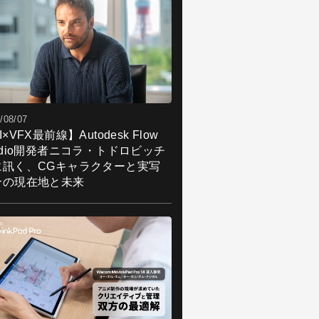
/08/07
I×VFX最前線】Autodesk Flow
udio開発者ニコラ・トドロビッチ
に訊く、CGキャラクターと実写
合の現在地と未来