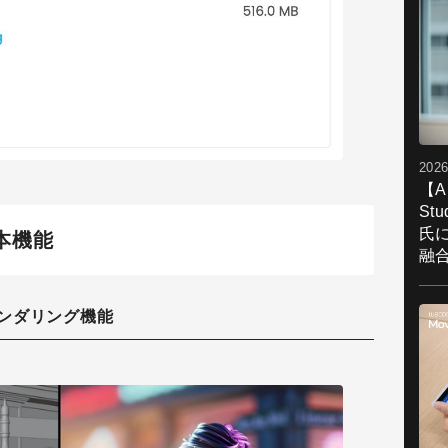
2026
【A
St
氏
の基本機能
融
ンダリング機能