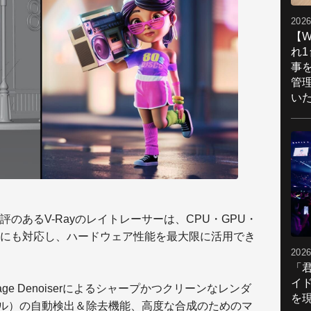
2026
【W
れ
事
管
い
のあるV-Rayのレイトレーサーは、CPU・GPU・
にも対応し、ハードウェア性能を最大限に活用でき
2026
「
イ
Open Image Denoiserによるシャープかつクリーンなレンダ
を現
ピクセル）の自動検出＆除去機能、高度な合成のためのマ