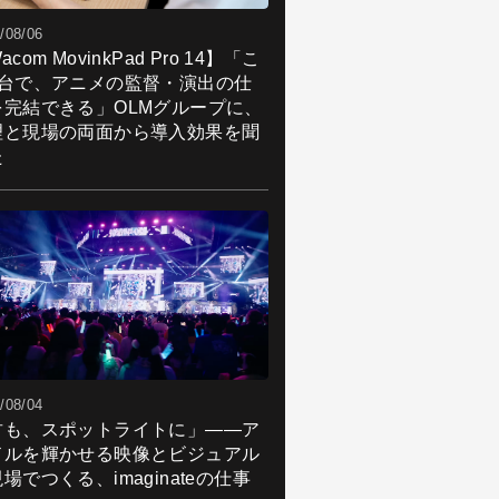
/08/06
acom MovinkPad Pro 14】「こ
1台で、アニメの監督・演出の仕
を完結できる」OLMグループに、
理と現場の両面から導入効果を聞
た
/08/04
君も、スポットライトに」――ア
ドルを輝かせる映像とビジュアル
場でつくる、imaginateの仕事