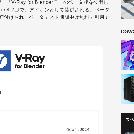
r版、「
V-Ray for Blender
」のベータ版を公開し
er 4.2
で、アドオンとして提供される。ベータ
に紐付けられ、ベータテスト期間中は無料で利用で
CGW
ス