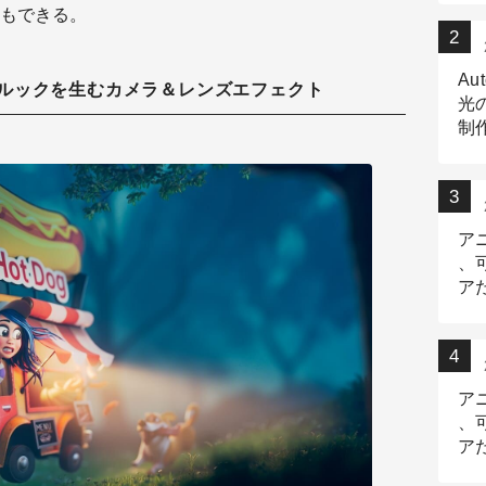
もできる。
Au
ルックを生むカメラ＆レンズエフェクト
光
制作
Tr
作
ア
、
ア
デ
ア
、
ア
出