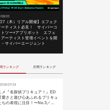
/08/03
8/27（木）リアル開催】エフェク
アーティスト必見！ サイバーコ
クトツー×アプリボット エフェ
トアーティスト登壇イベントを開
！－サイバーエージェント
間ランキング
月間ランキング
2026/07/24
ニメ『名探偵プリキュア！』ED
可愛さと遊び心あふれるプリキュ
たちの表現に注目！〜No.3／ア
メーション付け篇