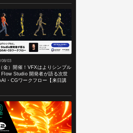
/08/03
7（金）開催！VFXはよりシンプル
Flow Studio 開発者が語る次世
のAI・CGワークフロー【来日講
】