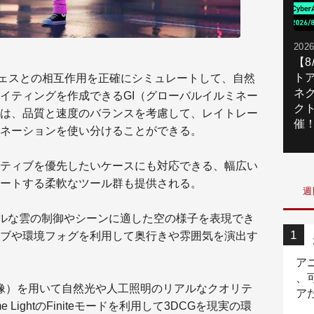
2026
【
ト
ーフェスとの相互作用を正確にシミュレートして、自然
ネ
イティングを作成できるGI（グローバルイルミネー
ク
には、品質と速度のバランスを考慮して、レイトレー
催
ネーションを使い分けることができる。
ティブを優先したいケースにも対応できる、幅広い
ートする柔軟なツール群も提供される。
週
シージャルな雲の制御やシーンに適した空の様子を表現でき
ブや環境フォグを利用して奥行きや雰囲気を演出す
ア
、
画像）を用いて自然光や人工照明のリアルなクオリテ
ア
 LightのFiniteモードを利用して3DCGを現実の環
ニ