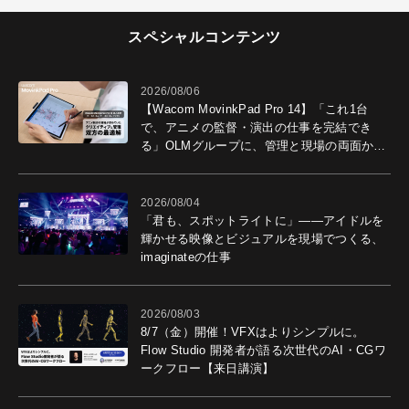
スペシャルコンテンツ
2026/08/06
【Wacom MovinkPad Pro 14】「これ1台
で、アニメの監督・演出の仕事を完結でき
る」OLMグループに、管理と現場の両面から
導入効果を聞いた
2026/08/04
「君も、スポットライトに」――アイドルを
輝かせる映像とビジュアルを現場でつくる、
imaginateの仕事
2026/08/03
8/7（金）開催！VFXはよりシンプルに。
Flow Studio 開発者が語る次世代のAI・CGワ
ークフロー【来日講演】