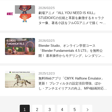
2026/02/25
劇場アニメ『ALL YOU NEED IS KILL』
STUDIO4℃の伝統と革新を象徴するキャラク
ター像、著名小説をフルCGアニメで描く 〜
No.2／モデリング＆ルックデヴ篇
2026/02/25
Blender Studio、オンライン学習コース
「Blender Fundamentals 4.5 LTS」を無料公
開！ 基本操作からモデリング、レンダリング
までを豊富なテキスト・画像・動画で習得
2025/12/23
無料Webアプリ「CMYK Halftone Emulator」
更新！ プレフィルタの設定項目増強、ぼか
し・アンチエイリアスの向上、MP4録画対応な
ど
1
2
3
4
5