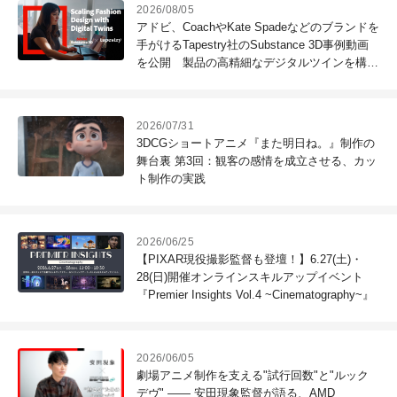
2026/08/05
アドビ、CoachやKate Spadeなどのブランドを
手がけるTapestry社のSubstance 3D事例動画
を公開 製品の高精細なデジタルツインを構築
し、製品ライフサイクル全体を高速化
2026/07/31
3DCGショートアニメ『また明日ね。』制作の
舞台裏 第3回：観客の感情を成立させる、カッ
ト制作の実践
2026/06/25
【PIXAR現役撮影監督も登壇！】6.27(土)・
28(日)開催オンラインスキルアップイベント
『Premier Insights Vol.4 ~Cinematography~』
2026/06/05
劇場アニメ制作を支える"試行回数"と"ルック
デヴ" ―― 安田現象監督が語る、AMD