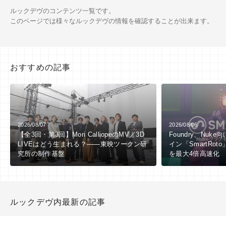
ルックデヴのコンテンツ一覧です。
このページでは様々なルックデヴの情報を確認することが出来ます。
おすすめの記事
2026/08/07
2026/08/06
【全3回・第3回】Mori CalliopeのMV／3D
Foundry、Nuk
LIVEはどう生まれる？――東映ツークン研
イン「SmartRo
究所の制作基盤
を最大4倍高速化
ルックデヴ内最新の記事