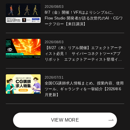
2026/08/03
8/7（金）開催！VFXはよりシンプルに。
Flow Studio 開発者が語る次世代のAI・CGワ
ークフロー【来日講演】
2026/08/03
【8/27（木）リアル開催】エフェクトアーテ
ィスト必見！ サイバーコネクトツー×アプ
リボット エフェクトアーティスト登壇イベ
ントを開催！－サイバーエージェント
2026/07/31
全国CG講師求人情報まとめ。授業内容、使用
ツール、ギャランティを一挙紹介【2026年6
月更新】
VIEW MORE