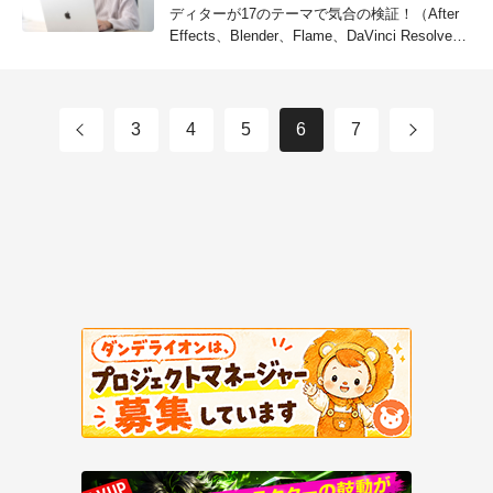
ディターが17のテーマで気合の検証！（After
Effects、Blender、Flame、DaVinci Resolve
他）
3
4
5
6
7