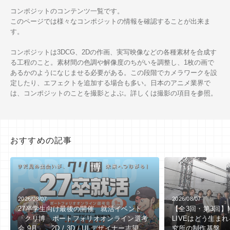
コンポジットのコンテンツ一覧です。
このページでは様々なコンポジットの情報を確認することが出来ま
す。
コンポジットは3DCG、2Dの作画、実写映像などの各種素材を合成す
る工程のこと。素材間の色調や解像度のちがいを調整し、1枚の画で
あるかのようになじませる必要がある。この段階でカメラワークを設
定したり、エフェクトを追加する場合も多い。日本のアニメ業界で
は、コンポジットのことを撮影とよぶ。詳しくは撮影の項目を参照。
おすすめの記事
2026/08/07
2026/08/07
27卒学生向け最後の開催 就活イベント
【全3回・第3回】Mor
「クリ博 ポートフォリオオンライン選考
LIVEはどう生ま
会 9月」 2D / 3D / UI デザイナー志望者
究所の制作基盤