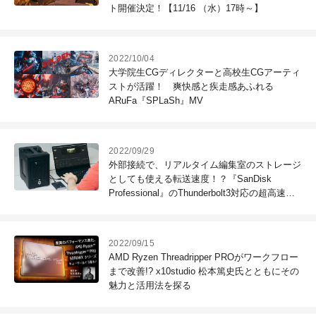
ト開催決定！【11/16 （水）17時～】
2022/10/04
大学院生CGディレクターと高校生CGアーティ
ストが活躍！ 爽快感と疾走感あふれる
ARuFa『SPLaSh』MV
2022/09/29
外部接続で、リアルタイム編集室のストレージ
としても使える転送速度！？『SanDisk
Professional』のThunderbolt3対応の超高速ス
トレージをデジタル・フロンティアが"現場目
線"で徹底検証！
2022/09/15
AMD Ryzen Threadripper PROがワークフロー
まで改善!? x10studio 松本篤史氏とともにその
魅力と活用法を探る