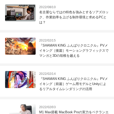
2022/08/10
名古屋ならではの特色を強みとするソアズロッ
ク、作業効率を上げる制作環境と求めるPCと
は？
2022/02/15
『SHAMAN KING ふんばりクロニクル』PVメ
イキング［後篇］モーショングラフィックスで
マンガと3Dの垣根を越える
2022/02/14
『SHAMAN KING ふんばりクロニクル』PVメ
イキング［前篇］ゲーム用モデルとUnityによ
るリアルタイムレンダリングの活用
2022/02/03
M1 Max搭載 MacBook Proの実力をベテランエ