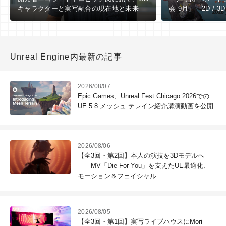
キャラクターと実写融合の現在地と未来
会 9月」 2D / 3
向け ※9/1（火
Unreal Engine内最新の記事
2026/08/07
Epic Games、Unreal Fest Chicago 2026での
UE 5.8 メッシュ テレイン紹介講演動画を公開
2026/08/06
【全3回・第2回】本人の演技を3Dモデルへ
――MV「Die For You」を支えたUE最適化、
モーション＆フェイシャル
2026/08/05
【全3回・第1回】実写ライブハウスにMori