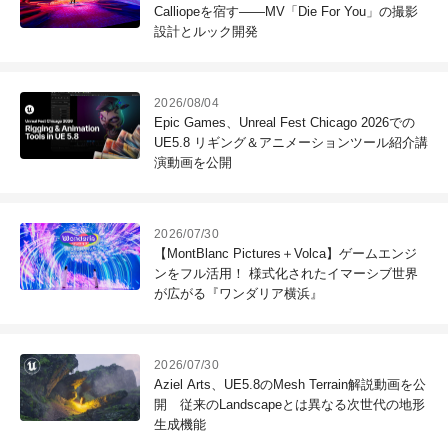
Calliopeを宿す――MV「Die For You」の撮影
設計とルック開発
2026/08/04
Epic Games、Unreal Fest Chicago 2026での
UE5.8 リギング＆アニメーションツール紹介講
演動画を公開
2026/07/30
【MontBlanc Pictures＋Volca】ゲームエンジ
ンをフル活用！ 様式化されたイマーシブ世界
が広がる『ワンダリア横浜』
2026/07/30
Aziel Arts、UE5.8のMesh Terrain解説動画を公
開 従来のLandscapeとは異なる次世代の地形
生成機能