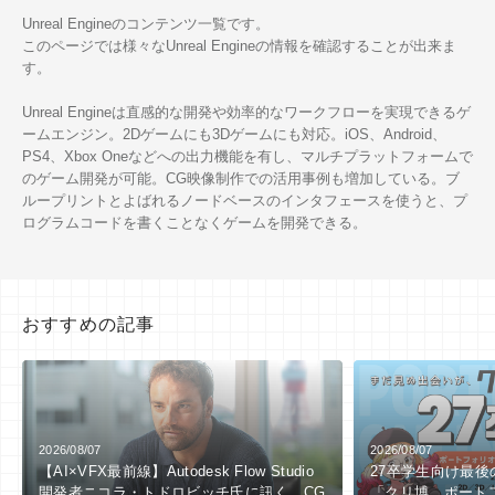
Unreal Engineのコンテンツ一覧です。
このページでは様々なUnreal Engineの情報を確認することが出来ま
す。
Unreal Engineは直感的な開発や効率的なワークフローを実現できるゲ
ームエンジン。2Dゲームにも3Dゲームにも対応。iOS、Android、
PS4、Xbox Oneなどへの出力機能を有し、マルチプラットフォームで
のゲーム開発が可能。CG映像制作での活用事例も増加している。ブ
ループリントとよばれるノードベースのインタフェースを使うと、プ
ログラムコードを書くことなくゲームを開発できる。
おすすめの記事
2026/08/07
2026/08/07
【AI×VFX最前線】Autodesk Flow Studio
27卒学生向け最
開発者ニコラ・トドロビッチ氏に訊く、CG
「クリ博 ポート