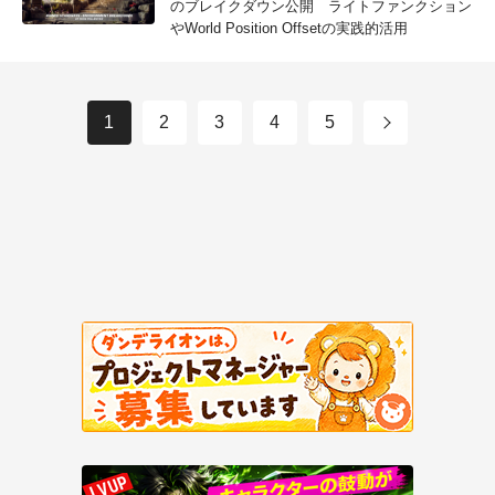
のブレイクダウン公開 ライトファンクション
やWorld Position Offsetの実践的活用
1
2
3
4
5