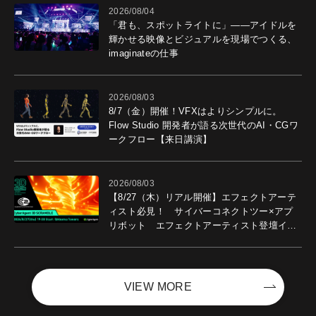
2026/08/04
「君も、スポットライトに」――アイドルを
輝かせる映像とビジュアルを現場でつくる、
imaginateの仕事
2026/08/03
8/7（金）開催！VFXはよりシンプルに。
Flow Studio 開発者が語る次世代のAI・CGワ
ークフロー【来日講演】
2026/08/03
【8/27（木）リアル開催】エフェクトアーテ
ィスト必見！ サイバーコネクトツー×アプ
リボット エフェクトアーティスト登壇イベ
ントを開催！－サイバーエージェント
VIEW MORE