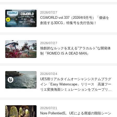
2026/07/27
CGWORLD vol.337（2026年9月号）「価値を
創造する3DCG」特集号を先行告知！
2026/07/27
独創的なルックを支える"アラカルト"な開発体
制『ROMEO IS A DEAD MAN』
2026/07/24
UE5用リアルタイムオーシャンシステムプラグ
イン「Easy Waterscape」リリース 高速フー
リエ変換海面シミュレーションをブループリン
ト1つで実現
2026/07/21
Nore Pollentier氏、UEによる廃墟の階段シーン