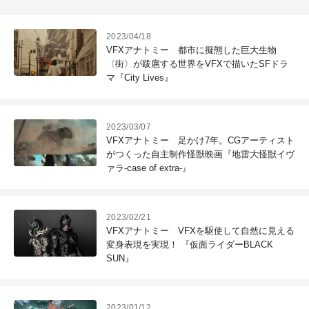
2023/04/18
VFXアナトミー 都市に擬態した巨大生物
〈街〉が跋扈する世界をVFXで描いたSFドラ
マ『City Lives』
2023/03/07
VFXアナトミー 足かけ7年。CGアーティスト
がつくった自主制作怪獣映画『地雷大怪獣イヴ
ァラ-case of extra-』
2023/02/21
VFXアナトミー VFXを駆使して自然に見える
変身表現を実現！ 『仮面ライダーBLACK
SUN』
2023/01/12