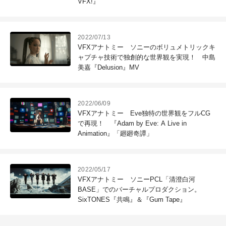
VFX!』
2022/07/13
VFXアナトミー ソニーのボリュメトリックキ
ャプチャ技術で独創的な世界観を実現！ 中島
美嘉『Delusion』MV
2022/06/09
VFXアナトミー Eve独特の世界観をフルCG
で再現！ 『Adam by Eve: A Live in
Animation』「廻廻奇譚」
2022/05/17
VFXアナトミー ソニーPCL「清澄白河
BASE」でのバーチャルプロダクション。
SixTONES『共鳴』＆『Gum Tape』