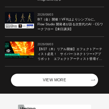
2026/08/03
8/7（金）開催！VFXはよりシンプルに。
Flow Studio 開発者が語る次世代のAI・CGワ
ークフロー【来日講演】
2026/08/03
【8/27（木）リアル開催】エフェクトアーテ
ィスト必見！ サイバーコネクトツー×アプ
リボット エフェクトアーティスト登壇イベ
ントを開催！－サイバーエージェント
VIEW MORE