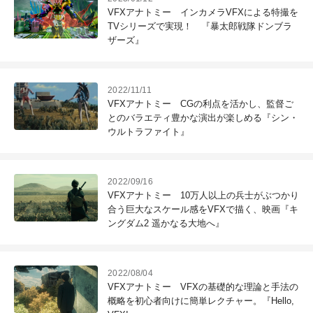
VFXアナトミー インカメラVFXによる特撮を
TVシリーズで実現！ 『暴太郎戦隊ドンブラ
ザーズ』
2022/11/11
VFXアナトミー CGの利点を活かし、監督ご
とのバラエティ豊かな演出が楽しめる『シン・
ウルトラファイト』
2022/09/16
VFXアナトミー 10万人以上の兵士がぶつかり
合う巨大なスケール感をVFXで描く、映画『キ
ングダム2 遥かなる大地へ』
2022/08/04
VFXアナトミー VFXの基礎的な理論と手法の
概略を初心者向けに簡単レクチャー。『Hello,