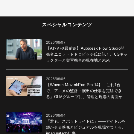
スペシャルコンテンツ
2026/08/07
【AI×VFX最前線】Autodesk Flow Studio開
発者ニコラ・トドロビッチ氏に訊く、CGキャ
ラクターと実写融合の現在地と未来
2026/08/06
【Wacom MovinkPad Pro 14】「これ1台
で、アニメの監督・演出の仕事を完結でき
る」OLMグループに、管理と現場の両面から
導入効果を聞いた
2026/08/04
「君も、スポットライトに」――アイドルを
輝かせる映像とビジュアルを現場でつくる、
imaginateの仕事