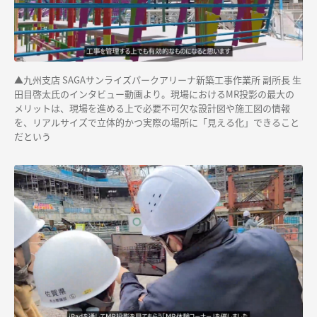
▲
九州支店 SAGAサンライズパークアリーナ新築工事作業所 副所長 生
田目啓太氏のインタビュー動画より。現場におけるMR投影の最大の
メリットは、現場を進める上で必要不可欠な設計図や施工図の情報
を、リアルサイズで立体的かつ実際の場所に「見える化」できること
だという