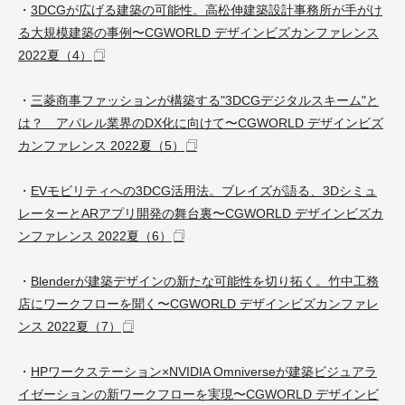
・
3DCGが広げる建築の可能性。高松伸建築設計事務所が手がけ
る大規模建築の事例〜CGWORLD デザインビズカンファレンス
2022夏（4）
・
三菱商事ファッションが構築する"3DCGデジタルスキーム"と
は？ アパレル業界のDX化に向けて〜CGWORLD デザインビズ
カンファレンス 2022夏（5）
・
EVモビリティへの3DCG活用法。ブレイズが語る、3Dシミュ
レーターとARアプリ開発の舞台裏〜CGWORLD デザインビズカ
ンファレンス 2022夏（6）
・
Blenderが建築デザインの新たな可能性を切り拓く。竹中工務
店にワークフローを聞く〜CGWORLD デザインビズカンファレ
ンス 2022夏（7）
・
HPワークステーション×NVIDIA Omniverseが建築ビジュアラ
イゼーションの新ワークフローを実現〜CGWORLD デザインビ