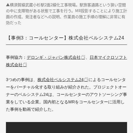
▲
横須賀線武蔵小杉駅2面2線化工事現場。駅旅客通路という狭い空間
の中に支障物がある状態で工事を行う。MR投影することにより施工計
画の作成、発注者などへの説明、作業員の施工手順の理解に非常に有
効だった
【事例3：コールセンター】株式会社ベルシステム24
事例協力：
デロンギ・ジャパン株式会社
、
日本マイクロソフト
株式会社
3つめの事例は、
株式会社ベルシステム24
によるコールセンタ
ーをバーチャル化する取り組みが紹介された。プロジェクトオー
ナーのベルシステム24は、コールセンターのアウトソーシング事
業をしている企業。国内初となるMRをコールセンターに活用し
た事例を
動画
で紹介した。