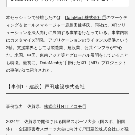
本セッションで登壇したのは、
DataMesh株式会社
の
マーケテ
ィング＆セールスマネージャー
鹿島田健将氏。同社は、XRソリ
ューションを法人向けに展開する事業を行なっている。事業内容
はカスタマイズ開発、アプリケーションのライセンス提供という
2軸。支援業界としては製造業、建設業、公共インフラが中心
だ。米国、中国、東南アジア等とグローバル展開をしていること
も特徴。最初に、DataMeshが手掛けたXR（MR）プロジェクト
の事例が3つ紹介された。
【事例1：建設】戸田建設株式会社
事例協力：佐賀県、
株式会社NTTドコモ
2024年、佐賀県で開催される国民スポーツ大会（国スポ、旧国
体）・全国障害者スポーツ大会に向けて
戸田建設株式会社
が
建