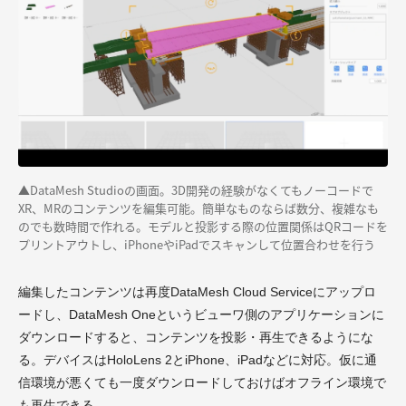
▲
DataMesh Studioの画面。3D開発の経験がなくてもノーコードで
XR、MRのコンテンツを編集可能。簡単なものならば数分、複雑なも
のでも数時間で作れる。モデルと投影する際の位置関係はQRコードを
プリントアウトし、iPhoneやiPadでスキャンして位置合わせを行う
編集したコンテンツは再度DataMesh Cloud Serviceにアップロ
ードし、DataMesh Oneというビューワ側のアプリケーションに
ダウンロードすると、コンテンツを投影・再生できるようにな
る。デバイスはHoloLens 2とiPhone、iPadなどに対応。仮に通
信環境が悪くても一度ダウンロードしておけばオフライン環境で
も再生できる。