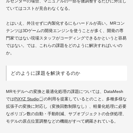
ルセンターの場合、マニュアルの一部を微調整するたびに外注し
ていてはコストが見合わなくなる。
とはいえ、外注せずに内製化するにもハードルが高い。MRコン
テンツは3Dゲームの開発エンジンを使うことが多く、開発の専
門家ではない現場スタッフがコーディングできるかというと容易
ではない。では、これらの課題をどのように解決すればいいの
か。
どのように課題を解決するのか
MRモデルへの変換と最適化処理の課題については、DataMesh
では
PiXYZ Studio
の利用を提案しているとのこと。多種多様な
拡張子の変換に対応し（変換回数制限なし）、軽量化処理に必要
なポリゴン数の自動・手動削減、サブオブジェクトの合併処理、
モデルの原点位置調整などの機能がすべて網羅されている。