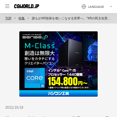
TOP
特集
誰もがXR技術を使いこなせる世界へ。"XRの民主化実現"に向けたDataMeshの取り組み〜CGWORLD デザインビズカンファレンス 2022夏（12）
2022/10/18