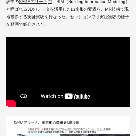
設中の
SAGAアリーナ
。BIM（Building Information Modeling）
と呼ばれる3Dのデータを活用した出来形の変遷を、MR技術で
現
地投影する実証実験
を行なった。セッションでは実証実験の様子
が
動画
で紹介された。