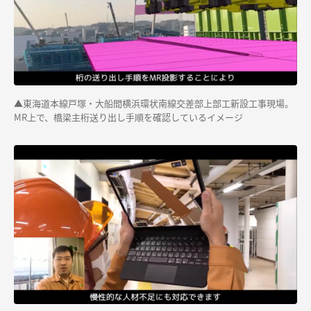
▲東海道本線戸塚・大船間横浜環状南線交差部上部工新設工事現場。
MR上で、橋梁主桁送り出し手順を確認しているイメージ