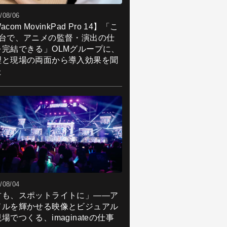
/08/06
acom MovinkPad Pro 14】「こ
1台で、アニメの監督・演出の仕
を完結できる」OLMグループに、
理と現場の両面から導入効果を聞
た
/08/04
君も、スポットライトに」――ア
ドルを輝かせる映像とビジュアル
場でつくる、imaginateの仕事