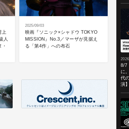
2025/09/03
村上
映画『ソニック×シャドウ TOKYO
級人
MISSION』No.3／マーザが見据え
ヌ・
る「第4作」への布石
2026
8/
に。
代
演