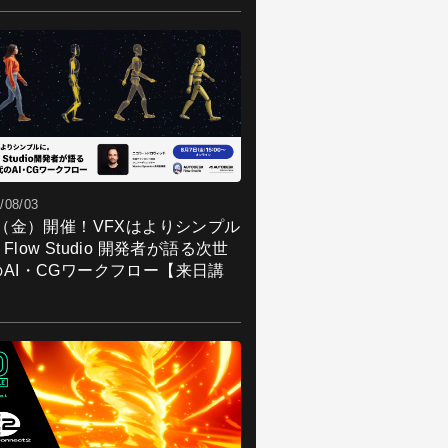
/08/03
7（金）開催！VFXはよりシンプル
Flow Studio 開発者が語る次世
のAI・CGワークフロー【来日講
】