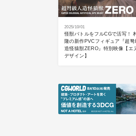
2025/10/01
怪獣バトルをフルCGで活写！ 
隆の新作PVCフィギュア『超弩
造怪猿獣ZERO』特別映像【エ
デザイン】