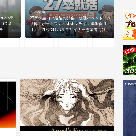
2026/08/07
2026/0
tudio開
27卒学生向け最後の開催 就活イベント「ク
【全3
、CGキ
リ博 ポートフォリオオンライン選考会 9
LI
来
月」 2D / 3D / UI デザイナー志望者向け
究所
※9/1（火）作品締切