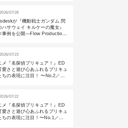
2026/07/28
todeskが『機動戦士ガンダム 閃
のハサウェイ キルケーの魔女』
事例を公開―Flow Production
ackingと3ds Maxが支えたCG制
現場
2026/07/23
ニメ『名探偵プリキュア！』ED
可愛さと遊び心あふれるプリキュ
たちの表現に注目！ 〜No.2／モ
リング＆リギング篇
2026/07/22
ニメ『名探偵プリキュア！』ED
可愛さと遊び心あふれるプリキュ
たちの表現に注目！〜No.1／演
篇