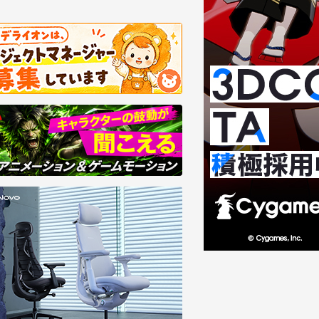
8/07
2026/08/06
回・第3回】Mori CalliopeのMV／3D
Foundry、Nuke向けAI
VEはどう生まれる？――東映ツークン研
ン「SmartRoto」を提供
の制作基盤
大4倍高速化