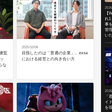
2026
【W
れ
事
管
い
2025/10/06
麦監
目指したのは「普通の企業」。exsa
ッ
における経営との向き合い方
らな
2026
「
イ
を現