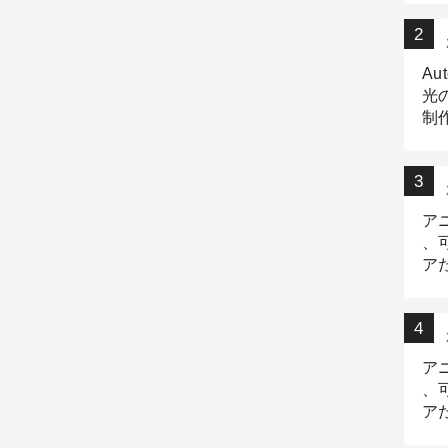
Au
光
制作
Tr
作
ア
、
ア
デ
ア
、
ア
出