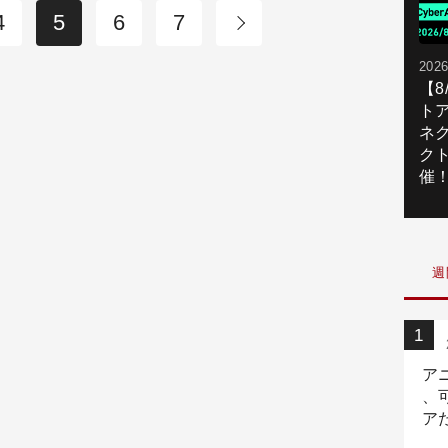
4
5
6
7
2026
【
ト
ネ
ク
催
週
ア
、
ア
ニ