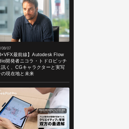
/08/07
I×VFX最前線】Autodesk Flow
udio開発者ニコラ・トドロビッチ
に訊く、CGキャラクターと実写
合の現在地と未来