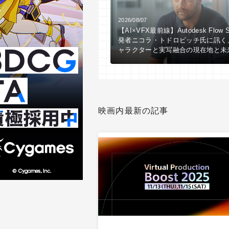
2026/08/07
【AI×VFX最前線】Autodesk Flow S
発者ニコラ・トドロビッチ氏に訊く
ャラクターと実写融合の現在地と未
映画内最新の記事