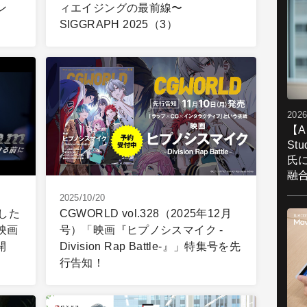
ン
ィエイジングの最前線〜
SIGGRAPH 2025（3）
2026
【A
St
氏
融
2025/10/20
した
CGWORLD vol.328（2025年12月
映画
号）「映画『ヒプノシスマイク -
開
Division Rap Battle-』」特集号を先
行告知！