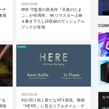
2025/10/30
ーチ
押井 守監督の異色作『天使のたま
体感
ご』が40周年、4Kリマスター上映
＆書き下ろし詩収録のヴィジュアル
CGW
ブックが登場
2025/10/28
ス
する
AIが切り拓く新たなVFX表現。映画
開発
『HERE』に見るリアルタイム・デ