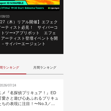
/08/03
8/27（木）リアル開催】エフェク
アーティスト必見！ サイバーコ
クトツー×アプリボット エフェ
トアーティスト登壇イベントを開
！－サイバーエージェント
間ランキング
月間ランキング
2026/07/24
ニメ『名探偵プリキュア！』ED
可愛さと遊び心あふれるプリキュ
たちの表現に注目！〜No.3／ア
メーション付け篇