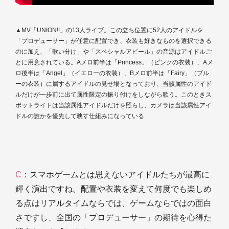
▲MV「UNION!!」の13人ライブ。この立ち位置に52人のアイドルを
「プロデューサー」が任意に配置でき、衣装も好きなものを選択できる
のに加え、「歌い分け」や「スペシャルアピール」の音源はアイドルご
とに用意されている。Aメロ前半は「Princess」（ピンクの衣装）、Aメ
ロ後半は「Angel」（イエローの衣装）、Bメロ前半は「Fairy」（ブル
ーの衣装）に属するアイドルの見せ場となっており、当該属性のアイド
ルだけが一歩前に出て属性限定の振り付けをしながら歌う。このときス
ポットライトは当該属性アイドルだけを照らし、カメラは当該属性アイ
ドルの誰かを優先して映す仕組みになっている
C
：スマホゲームとは思えないアイドルたちが最高に
輝く演出ですね。配置や衣装を変えて何度でも楽しめ
る点はリアルタイムならでは、ゲームならではの面白
さですし、全国の「プロデューサー」の期待を心得た