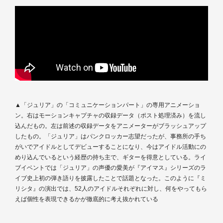
▲「ジュリア」の「コミュニケーションパート」の専用アニメーショ
ン。右はモーションキャプチャの収録データ（ポスト処理済み）を流し
込んだもの。左は前述の収録データをアニメーターがブラッシュアップ
したもの。「ジュリア」はパンクロッカー志望だったが、事務所の手ち
がいでアイドルとしてデビューすることになり、今はアイドル活動にの
めり込んでいるという経歴の持ち主で、ギターを得意としている。ライ
ブイベントでは「ジュリア」の声優の愛美が『アイマス』シリーズのラ
イブ史上初の弾き語りを披露したことで話題となった。このように『ミ
リシタ』の演出では、52人のアイドルそれぞれに対し、何をやってもら
えば個性を表現できるかが徹底的に考え抜かれている