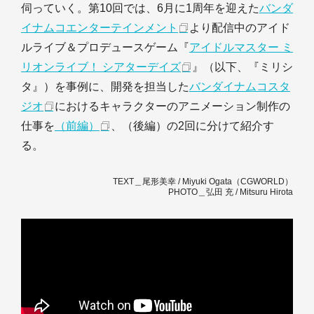
伺っていく。第10回では、6月に1周年を迎えた
バンダ
イナムコエンターテインメント
より配信中のアイド
ルライブ＆プロデュースゲーム『
アイドルマスター ミ
リオンライブ！ シアターデイズ
』（以下、『ミリシ
タ』）を事例に、開発を担当した
バンダイナムコスタ
ジオ
におけるキャラクターのアニメーション制作の
仕事を
（前編）
、（後編）の2回に分けて紹介す
る。
TEXT＿尾形美幸 / Miyuki Ogata（CGWORLD）
PHOTO＿弘田 充 / Mitsuru Hirota