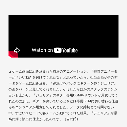
▲ゲーム画面に組み込まれた前述のアニメーション。「担当アニメータ
ーが『いい動きを付けてくれたな』と思っていたら、担当企画がそのデ
ータをゲームに組み込み、『夕焼けをバックにギターを弾くジュリア』
の画をバーンと見せてくれました。そうしたらほかのスタッフのテンシ
ョンも上がり、『ジュリア』のギター専用BGMをサウンドが用意してく
れたのに加え、ギターを弾いているときだけ専用BGMに切り替わる仕組
みをエンジニアが用意してくれました。データの締切まで時間がない
中、すごいスピードで各チームが動いてくれた結果、『ジュリア』が最
高に輝く演出に仕上がったのです」（吉武氏）