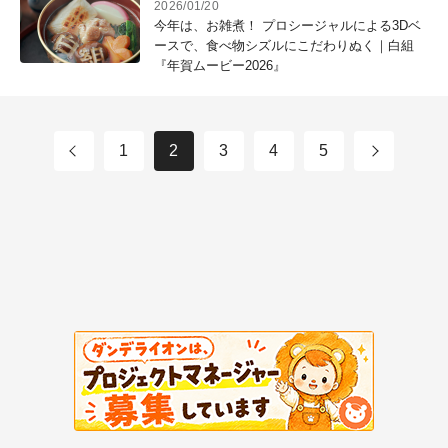
2026/01/20
今年は、お雑煮！ プロシージャルによる3Dベ
ースで、食べ物シズルにこだわりぬく｜白組
『年賀ムービー2026』
1
2
3
4
5