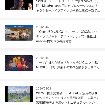
SideFX、チュートリアル「Project Violet」公
開 MetaHumanを用いたプロシージャルなキ
ャラクターパイプラインの構築に焦点を当て
た、Houdini 21の実践的なワークフロー解説
2026/04/20
「OpenUSD v26.03」リリース 3DGSのネイ
ティブサポート、テスト用レンダラ同梱により
usdview内で表示確認可能
2026/04/09
マーザが挑んだ映画『たべっ子どうぶつ THE
MOVIE』（3）お菓子の世界を描ききる画づく
り
2026/04/08
WOW、国土交通省「PLATEAU」活用の映像
制作技術チュートリアル第3弾公開！ 広島市の
3D都市モデルを用いたミニチュアルックの作