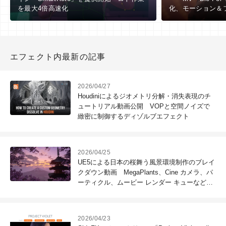
を最大4倍高速化
化、モーション＆
エフェクト内最新の記事
2026/04/27
Houdiniによるジオメトリ分解・消失表現のチ
ュートリアル動画公開 VOPと空間ノイズで
緻密に制御するディゾルブエフェクト
2026/04/25
UE5による日本の桜舞う風景環境制作のブレイ
クダウン動画 MegaPlants、Cine カメラ、パ
ーティクル、ムービー レンダー キューなど活
用、プロジェクトファイル無償配布
2026/04/23