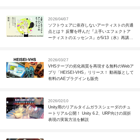
品
2026/04/07
ソフトウェアに依存しないアーティストの共通
点とは？ 反響を呼んだ『上手いエフェクトア
ーティストのエッセンス』が5/13（水）再講演
決定
2026/03/27
VHSテープの劣化画質を再現する無料のWebア
プリ「HEISEI-VHS」リリース！ 動画版として
有料のAEプラグインも販売
2026/02/10
Unity用のリアルタイムガラスシェーダのチュ
ートリアル公開！ Unity 6.2、URP向けの屈折
表現の実装方法を解説