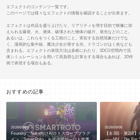
エフェクトのコンテンツ一覧です。
このページでは様々なエフェクトの情報を確認することが出来ます。
エフェクトは作品を盛り上げたり、リアリティを増す目的で映像に加
えられる爆発、火、液体、破壊された物体の破片、発光などのこと。
あるいは、これらをつくる工程のこと。実在する自然現象だけでな
く、漫画的な集中線、魔法少女が発する光、ドラゴンがはく炎なども
含まれる。エフェクトの表現方法は多岐にわたり、3DCG空間内で流
体シミュレーションを用いて高負荷な計算をする場合もあれば、2D作
画で表現する場合もある。
おすすめの記事
2026/08/06
2026/08/06
Foundry、Nuke向けAIロトスコーププラグ
【全3回・第2回】
イン「SmartRoto」を提供開始―ロト作業
――MV「Die Fo