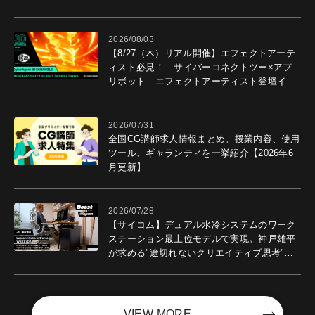
2026/08/03
【8/27（木）リアル開催】エフェクトアーテ
ィスト必見！ サイバーコネクトツー×アプ
リボット エフェクトアーティスト登壇イベ
ントを開催！－サイバーエージェント
2026/07/31
全国CG講師求人情報まとめ。授業内容、使用
ツール、ギャランティを一挙紹介【2026年6
月更新】
2026/07/28
【サイコム】デュアル水冷システムのワーク
ステーション最上位モデルで実現。神戸雄平
が求める"途切れないクリエイティブ思考"｜
Boost with Sycom #05
VIEW MORE