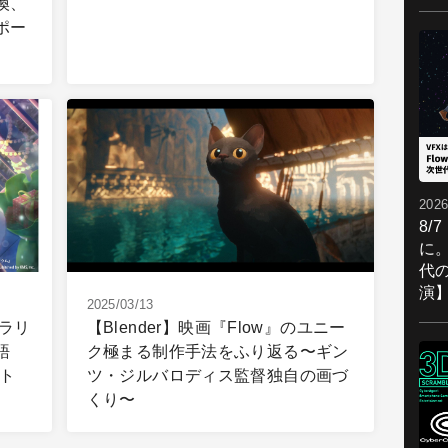
換、
ポー
2026
8/
に。
代
演
2025/03/13
ラリ
【Blender】映画『Flow』のユニー
語
ク極まる制作手法をふり返る〜ギン
ト
ツ・ジルバロディス監督独自の画づ
くり〜