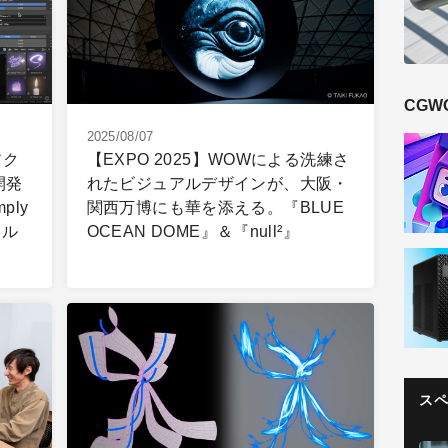
CGW
2025/08/07
ソク
【EXPO 2025】WOWによる洗練さ
開発
れたビジュアルデザインが、大阪・
ply
関西万博にも華を添える。『BLUE
イル
OCEAN DOME』＆『null²』
ス