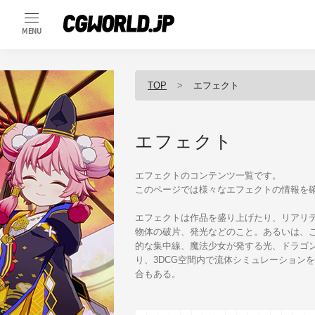
MENU
TOP
エフェクト
エフェクト
エフェクトのコンテンツ一覧です。
このページでは様々なエフェクトの情報を
エフェクトは作品を盛り上げたり、リアリ
物体の破片、発光などのこと。あるいは、
的な集中線、魔法少女が発する光、ドラゴ
り、3DCG空間内で流体シミュレーション
合もある。