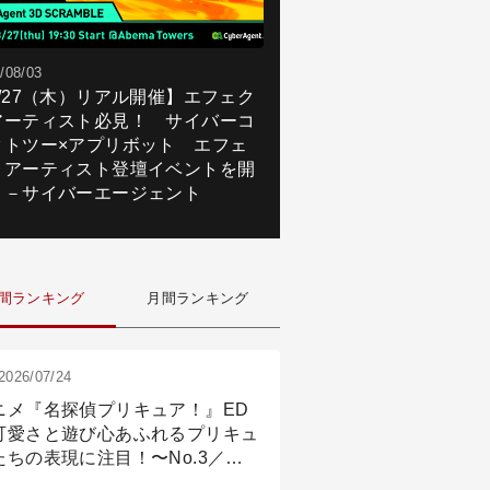
/08/03
8/27（木）リアル開催】エフェク
アーティスト必見！ サイバーコ
クトツー×アプリボット エフェ
トアーティスト登壇イベントを開
！－サイバーエージェント
間ランキング
月間ランキング
2026/07/24
ニメ『名探偵プリキュア！』ED
可愛さと遊び心あふれるプリキュ
たちの表現に注目！〜No.3／ア
メーション付け篇