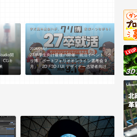
2026/08/07
2026/0
tudio開
27卒学生向け最後の開催 就活イベント「ク
【全3
、CGキ
リ博 ポートフォリオオンライン選考会 9
LI
来
月」 2D / 3D / UI デザイナー志望者向け
究所
※9/1（火）作品締切