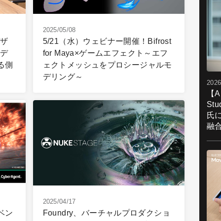
2025/05/08
デザ
5/21（水）ウェビナー開催！Bifrost
「デ
for Maya×ゲームエフェクト～エフ
る側
ェクトメッシュをプロシージャルモ
デリング～
2026
【A
St
氏
融
2025/04/17
ベン
Foundry、バーチャルプロダクショ