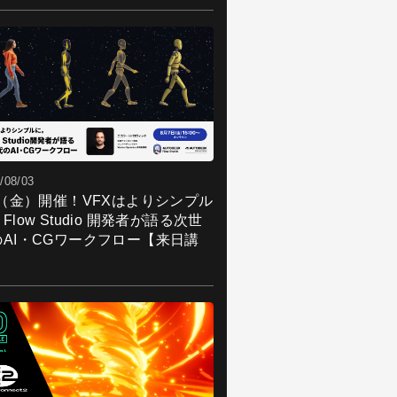
/08/03
7（金）開催！VFXはよりシンプル
Flow Studio 開発者が語る次世
のAI・CGワークフロー【来日講
】