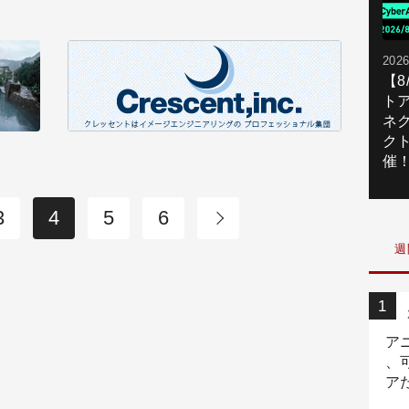
2026
【
ト
ネ
ク
催
3
4
5
6
週
ア
、
ア
ニ