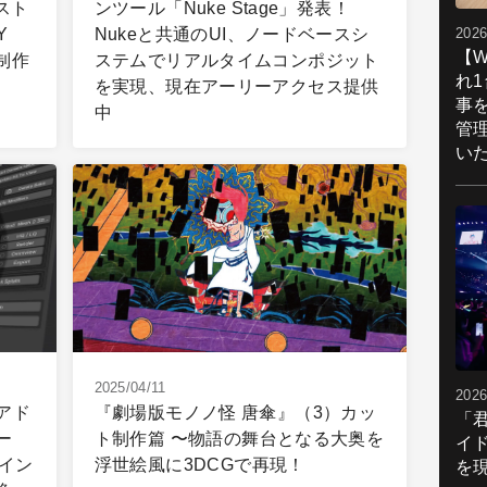
スト
ンツール「Nuke Stage」発表！
Y
Nukeと共通のUI、ノードベースシ
2026
【W
ト制作
ステムでリアルタイムコンポジット
れ
を実現、現在アーリーアクセス提供
事
中
管
い
2025/04/11
2026
rアド
『劇場版モノノ怪 唐傘』（3）カッ
「
リー
ト制作篇 〜物語の舞台となる大奥を
イ
gのイン
浮世絵風に3DCGで再現！
を現