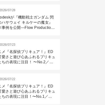
2026/07/28
todeskが『機動戦士ガンダム 閃
のハサウェイ キルケーの魔女』
事例を公開―Flow Production
ackingと3ds Maxが支えたCG制
現場
2026/07/23
ニメ『名探偵プリキュア！』ED
可愛さと遊び心あふれるプリキュ
たちの表現に注目！ 〜No.2／モ
リング＆リギング篇
2026/07/22
ニメ『名探偵プリキュア！』ED
可愛さと遊び心あふれるプリキュ
たちの表現に注目！〜No.1／演
篇