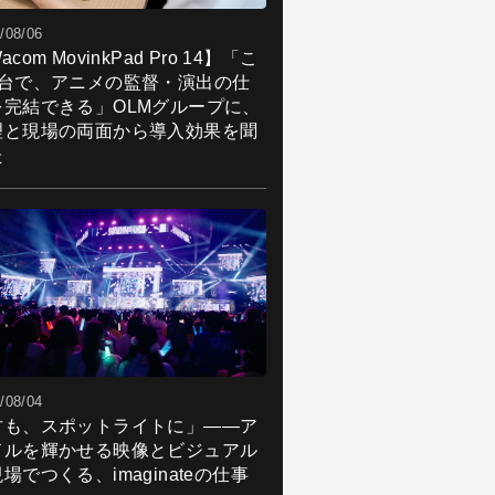
/08/06
acom MovinkPad Pro 14】「こ
1台で、アニメの監督・演出の仕
を完結できる」OLMグループに、
理と現場の両面から導入効果を聞
た
/08/04
君も、スポットライトに」――ア
ドルを輝かせる映像とビジュアル
場でつくる、imaginateの仕事