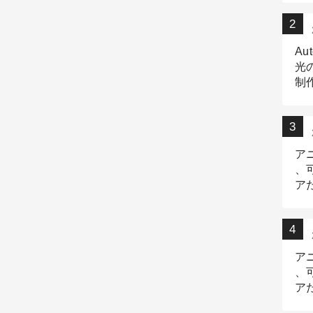
Au
光
制作
Tr
作
ア
、
ア
デ
ア
、
ア
出