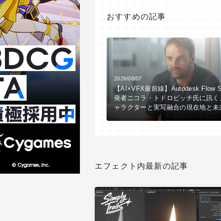
おすすめの記事
2026/08/07
【AI×VFX最前線】Autodesk Flow S
発者ニコラ・トドロビッチ氏に訊く
ャラクターと実写融合の現在地と未
エフェクト内最新の記事