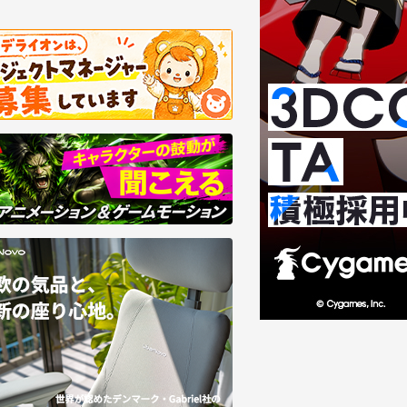
8/07
2026/08/06
回・第3回】Mori CalliopeのMV／3D
Foundry、Nuke向けAI
VEはどう生まれる？――東映ツークン研
ン「SmartRoto」を提供
の制作基盤
大4倍高速化