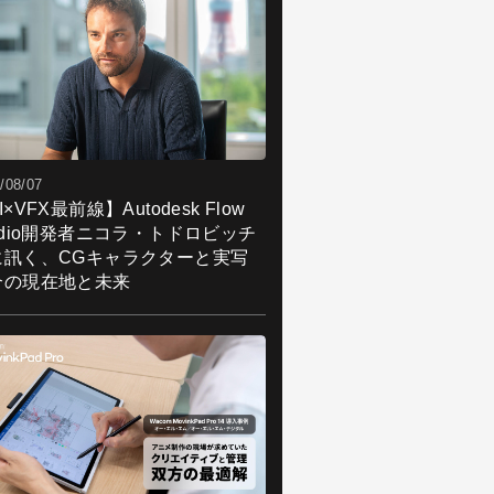
/08/07
I×VFX最前線】Autodesk Flow
udio開発者ニコラ・トドロビッチ
に訊く、CGキャラクターと実写
合の現在地と未来