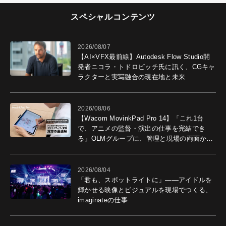
スペシャルコンテンツ
2026/08/07
【AI×VFX最前線】Autodesk Flow Studio開
発者ニコラ・トドロビッチ氏に訊く、CGキャ
ラクターと実写融合の現在地と未来
2026/08/06
【Wacom MovinkPad Pro 14】「これ1台
で、アニメの監督・演出の仕事を完結でき
る」OLMグループに、管理と現場の両面から
導入効果を聞いた
2026/08/04
「君も、スポットライトに」――アイドルを
輝かせる映像とビジュアルを現場でつくる、
imaginateの仕事