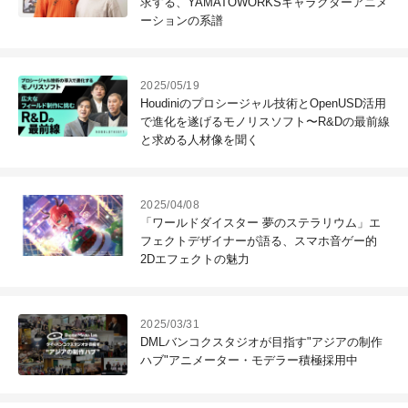
求する、YAMATOWORKSキャラクターアニメ
ーションの系譜
2025/05/19
Houdiniのプロシージャル技術とOpenUSD活用
で進化を遂げるモノリスソフト〜R&Dの最前線
と求める人材像を聞く
2025/04/08
「ワールドダイスター 夢のステラリウム」エ
フェクトデザイナーが語る、スマホ音ゲー的
2Dエフェクトの魅力
2025/03/31
DMLバンコクスタジオが目指す"アジアの制作
ハブ"アニメーター・モデラー積極採用中