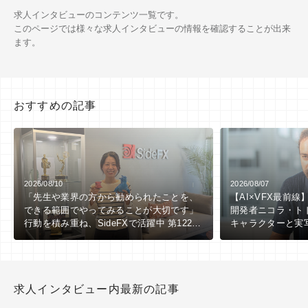
求人インタビューのコンテンツ一覧です。
このページでは様々な求人インタビューの情報を確認することが出来
ます。
おすすめの記事
2026/08/10
2026/08/07
「先生や業界の方から勧められたことを、
【AI×VFX最前線】Aut
できる範囲でやってみることが大切です」
開発者ニコラ・ト
行動を積み重ね、SideFXで活躍中 第122
キャラクターと実
回：奥野莉奈（Houdini FX Artist /
SideFX）
求人インタビュー内最新の記事