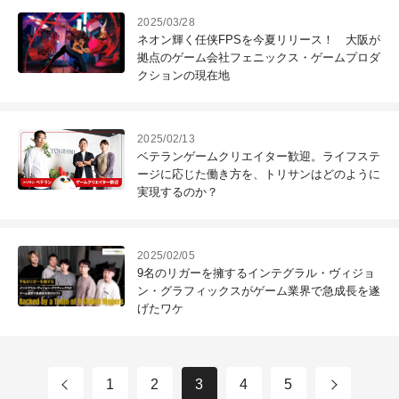
2025/03/28
ネオン輝く任侠FPSを今夏リリース！ 大阪が
拠点のゲーム会社フェニックス・ゲームプロダ
クションの現在地
2025/02/13
ベテランゲームクリエイター歓迎。ライフステ
ージに応じた働き方を、トリサンはどのように
実現するのか？
2025/02/05
9名のリガーを擁するインテグラル・ヴィジョ
ン・グラフィックスがゲーム業界で急成長を遂
げたワケ
1
2
3
4
5