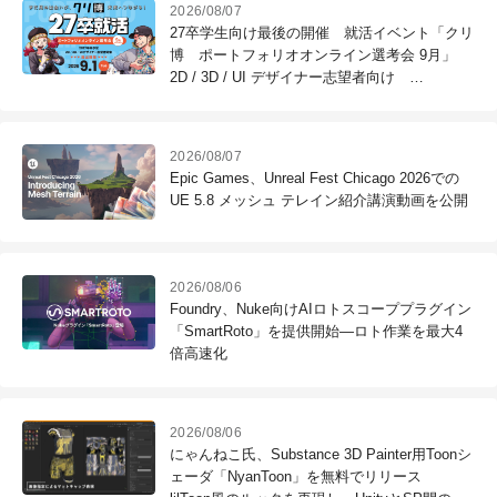
2026/08/07
27卒学生向け最後の開催 就活イベント「クリ
博 ポートフォリオオンライン選考会 9月」
2D / 3D / UI デザイナー志望者向け
※9/1（火）作品締切
2026/08/07
Epic Games、Unreal Fest Chicago 2026での
UE 5.8 メッシュ テレイン紹介講演動画を公開
2026/08/06
Foundry、Nuke向けAIロトスコーププラグイン
「SmartRoto」を提供開始―ロト作業を最大4
倍高速化
2026/08/06
にゃんねこ氏、Substance 3D Painter用Toonシ
ェーダ「NyanToon」を無料でリリース