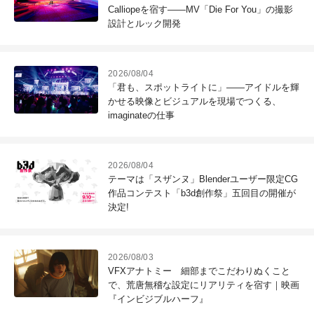
Calliopeを宿す――MV「Die For You」の撮影
設計とルック開発
2026/08/04
「君も、スポットライトに」――アイドルを輝
かせる映像とビジュアルを現場でつくる、
imaginateの仕事
2026/08/04
テーマは「スザンヌ」Blenderユーザー限定CG
作品コンテスト「b3d創作祭」五回目の開催が
決定!
2026/08/03
VFXアナトミー 細部までこだわりぬくこと
で、荒唐無稽な設定にリアリティを宿す｜映画
『インビジブルハーフ』