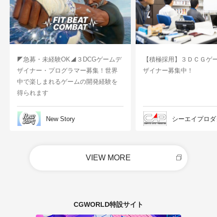
◤急募・未経験OK◢３DCGゲームデ
【積極採用】３ＤＣＧゲ
ザイナー・プログラマー募集！世界
ザイナー募集中！
中で楽しまれるゲームの開発経験を
得られます
New Story
シーエイプロダ
VIEW MORE
CGWORLD特設サイト