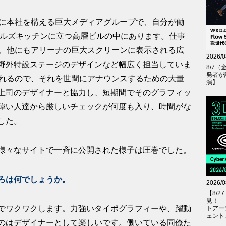
ンに本社を構える巨大メディアグループで、自分が働
スはヘルズキッチンに立つ高層ビルの中にあります。仕事
が、他にもアリーナの巨大スクリーンに表示される広
2026/0
野外特設ステージのデザインなど幅広く担当していま
8/7（
発者が
されるので、それを世間にアナウンスするための大量
演】...
上司のデザイナーと協力し、短期間でそのグラフィッ
偉い人達から厳しいチェックが何度も入り、時間がな
した。
様々なサイトで一斉に公開された様子は圧巻でした。
ろは何でしょうか。
2026/0
【8/
見！ 
でワクワクします。力強いタイポグラフィーや、躍動
トアー
ェント..
のはデザイナーとして楽しいです。働いている同僚た