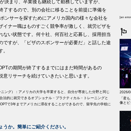
ターンが決まり、卒業後も継続して勤務していますが、
が終了するので、別の会社に移ることを前提に準備を
スポンサーを探すためにアメリカ国内の様々な会社を
[an erro
ザイナー職はものすごく競争率が激しく、就労ビザを
れない状態です。何十社、何百社と応募し、採用担当
のですが、「ビザのスポンサーが必要だ」と話した途
す。
OPTの期間が終了するまでにはまだ時間があるの
鋭意リサーチを続けていきたいと思います。
ーニング）：アメリカの大学を卒業すると、自分が専攻した分野と同じ
2026/0
間合法的に就労できるオプショナル・プラクティカル・トレーニングと
「君も
像とビジ
とOPTで3年までアメリカに滞在することができるので、留学先の学校に
ょうか。簡単にご紹介ください。