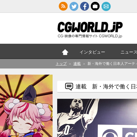
インタビュー
ニュー
トップ
連載
新・海外で働く日本人アーティスト:
＞
＞
連載 新・海外で働く日