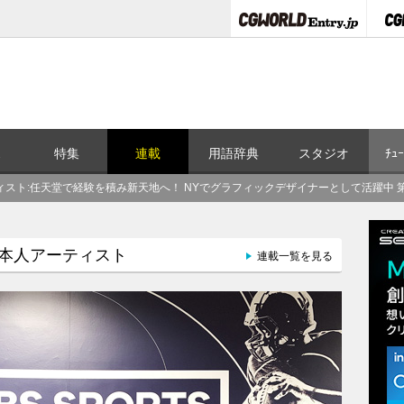
ス
特集
連載
用語辞典
スタジオ
ﾁｭｰ
任天堂で経験を積み新天地へ！ NYでグラフィックデザイナーとして活躍中 第47回：栗原唯央（Gr
本人アーティスト
連載一覧を見る