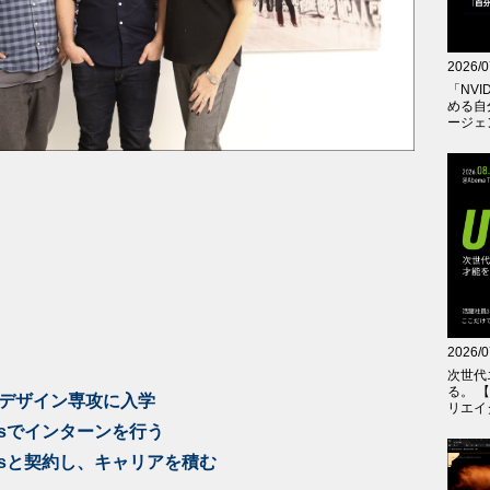
2026/0
「NVID
める自
ージェ
2026/0
次世代
る。 
クデザイン専攻に入学
リエイ
rtsでインターンを行う
rtsと契約し、キャリアを積む