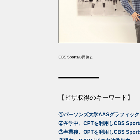
CBS Sportsの同僚と
【ビザ取得のキーワード】
①パーソンズ大学AASグラフィッ
②在学中、CPTを利用しCBS Spo
③卒業後、OPTを利用しCBS Spo