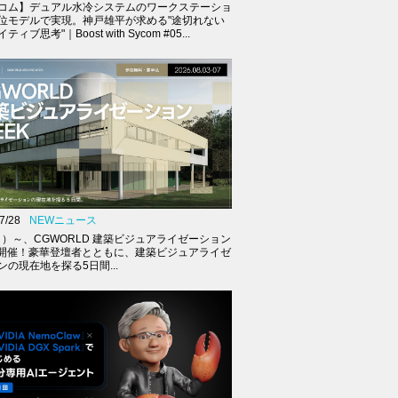
コム】デュアル水冷システムのワークステーショ
位モデルで実現。神戸雄平が求める"途切れない
ィブ思考"｜Boost with Sycom #05...
7/28
NEWニュース
（月）～、CGWORLD 建築ビジュアライゼーション
K開催！豪華登壇者とともに、建築ビジュアライゼ
ンの現在地を探る5日間...