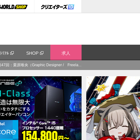
ﾄﾘｱﾙ
SHOP
求人
aphic Designer / Freelance）