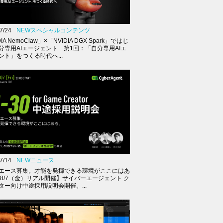
7/24
NEWスペシャルコンテンツ
IA NemoClaw」×「NVIDIA DGX Spark」ではじ
分専用AIエージェント 第1回：「自分専用AIエ
ント」をつくる時代へ...
7/14
NEWニュース
エース募集。才能を発揮できる環境がここにはあ
【8/7（金）リアル開催】サイバーエージェント ク
ター向け中途採用説明会開催。...