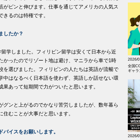
筋がピンと伸びます。仕事を通じてアメリカの人気ス
できるのは特権です。
ましたか？
学留学しました。フィリピン留学は安くて日本から近
2026/0
たかったのでリゾート地は避け、マニラから車で1時
全国C
校を選びました。フィリピンの人たちは英語が流暢で
ギャラン
学中はなるべく日本語を使わず、英語しか話せない環
成果あって短期間で力がついたと思います。
がグンと上がるのでかなり苦労しましたが、数年暮ら
に住むことが大事だと思います。
ドバイスをお願いします。
2026/0