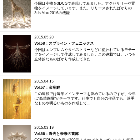
今回は小物を3DCGで表現してみました。アクセサリーや置
物をイメージしています。また、リリースされたばかりの
3ds Max 2016の機能...
2015.05.20
Vol.58：スプライン・フェニックス
今回はエンブレムやタペストリーなどに使われているモチー
フをイメージして作成してみました。この連載では、いつも
立体的なものばかり作成してきた...
2015.04.15
Vol.57：金竜鯉
この連載では毎年メインテーマを決めているのですが、今年
は"豪華絢爛"がテーマです。仕事でも自分の作品でも、派手
なものや明るいものを作成して...
2015.03.19
Vol.56：過去と未来の書庫
CGWORLDは今月で200号！ おめでとうございます！ 毎号