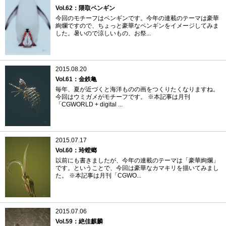
Vol.62：隈取ペンギン
今回のモチーフはペンギンです。今年の連載のテーマは豪華
絢爛ですので、ちょっと豪華なペンギンをイメージしてみま
した。暑いので涼しいもの、お祭...
2015.08.20
Vol.61：金鉄亀
毎年、夏が近づくと海洋ものの画をつくりたくなりますね。
今回はウミガメがモチーフです。 ※本記事は月刊
「CGWORLD + digital ...
2015.07.17
Vol.60：玲螳螂
以前にも書きましたが、今年の連載のテーマは「豪華絢爛」
です。ということで、今回は豪華なカマキリを描いてみまし
た。 ※本記事は月刊「CGWO...
2015.07.06
Vol.59：絶佳麒麟