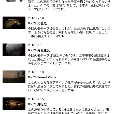
新年、この連載で恒例となった干支を描く号がやってまいり
ました。今年の干支は"酉"。そして、今年の「画龍点睛」の
テーマは"ディテール"です。...
2016.12.19
Vol.77 幻金魚
今回のモチーフは金魚。けれど、ただの魚では浪漫がないの
で、まさに黄金の魚。釣れたら嬉しい感じに制作しました。
※本記事は月刊「CGWORL...
2016.11.18
Vol.76 月面建設
今回のモチーフは"建設中の月"です。工事現場や建設現場は
なぜか男心がくすぐられます。街を歩いていても建築中のビ
ルを見るとつい立ち止まって眺...
2016.10.19
Vol.75 Forest Ruins
ここのところ背景デザインの仕事が多かったので、久しぶり
に広い景色を作成してみました。古代の遺跡は男の浪漫です
ね。改めて作成してみると、数年...
2016.09.15
Vol.74 鯨行燈
この原稿を執筆している8月現在はまさに夏まっさかり。書
店に並ぶころには秋の香りがしていることを期待していま