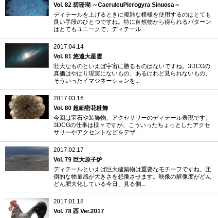
Vol. 82 碧珊瑚 ～CaeruleuPlerogyra Sinuosa～
ディテールを上げるときに複雑な模様を使用するのはとても
良い手段のひとつですね。特に自然物から得られるパターン
はとてもユニークで、ディテール...
2017.04.14
Vol. 81 悠遠大星雲
壮大なものといえば宇宙に勝るものはないですね。3DCGの
真価はやはり現実にないもの、あるけれど見られないもの、
そういったイマジネーションを...
2017.03.16
Vol. 80 超細密花粧飾
今回は宝石や装飾物、アクセサリーのディテール表現です。
3DCGの仕事は様々ですが、こういったちょっとしたアクセ
サリーやアクセントなどをデザ...
2017.02.17
Vol. 79 巨大原子炉
ディテールといえば巨大建築物は重要なモチーフですね。圧
倒的な物量感が大きさを想像させます。映像の解像度がどん
どん肥大化している今日、見る側...
2017.01.18
Vol. 78 酉 Ver.2017