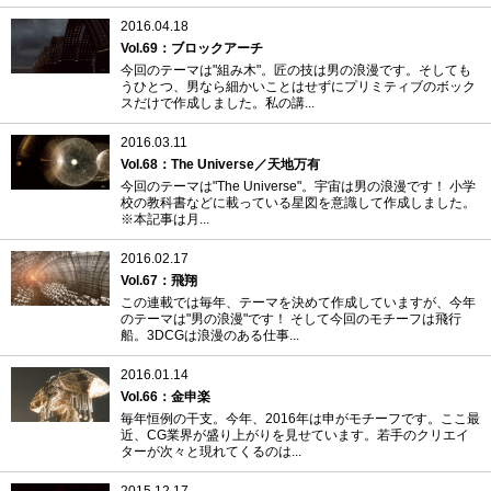
2016.04.18
Vol.69：ブロックアーチ
今回のテーマは"組み木"。匠の技は男の浪漫です。そしても
うひとつ、男なら細かいことはせずにプリミティブのボック
スだけで作成しました。私の講...
2016.03.11
Vol.68：The Universe／天地万有
今回のテーマは"The Universe"。宇宙は男の浪漫です！ 小学
校の教科書などに載っている星図を意識して作成しました。
※本記事は月...
2016.02.17
Vol.67：飛翔
この連載では毎年、テーマを決めて作成していますが、今年
のテーマは"男の浪漫"です！ そして今回のモチーフは飛行
船。3DCGは浪漫のある仕事...
2016.01.14
Vol.66：金申楽
毎年恒例の干支。今年、2016年は申がモチーフです。ここ最
近、CG業界が盛り上がりを見せています。若手のクリエイ
ターが次々と現れてくるのは...
2015.12.17