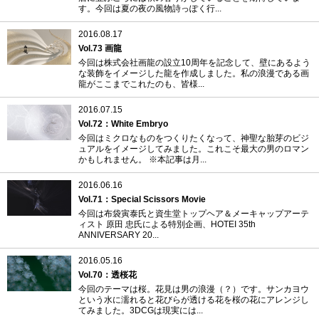
す。今回は夏の夜の風物詩っぽく行...
2016.08.17
Vol.73 画龍
今回は株式会社画龍の設立10周年を記念して、壁にあるよう
な装飾をイメージした龍を作成しました。私の浪漫である画
龍がここまでこれたのも、皆様...
2016.07.15
Vol.72：White Embryo
今回はミクロなものをつくりたくなって、神聖な胎芽のビジ
ュアルをイメージしてみました。これこそ最大の男のロマン
かもしれません。 ※本記事は月...
2016.06.16
Vol.71：Special Scissors Movie
今回は布袋寅泰氏と資生堂トップヘア＆メーキャップアーテ
ィスト 原田 忠氏による特別企画、HOTEI 35th
ANNIVERSARY 20...
2016.05.16
Vol.70：透桜花
今回のテーマは桜。花見は男の浪漫（？）です。サンカヨウ
という水に濡れると花びらが透ける花を桜の花にアレンジし
てみました。3DCGは現実には...