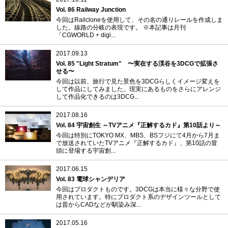
Vol. 86 Railway Junction
今回はRailcloneを使用して、その名の通りレールを作成しま
した。線路の分岐の表現です。 ※本記事は月刊
「CGWORLD + digi...
2017.09.13
Vol. 85 "Light Stratum" 〜実在する渓谷を3DCGで拡張さ
せる〜
今回は以前、旅行で見た景色を3DCGらしくイメージ変えを
して作品にしてみました。現実にあるものをさらにアレンジ
して作品化できるのは3DCG...
2017.08.16
Vol. 84 宇宙創生 ～TVアニメ『正解するカド』第10話より～
今回は特別にTOKYO MX、MBS、BSフジにて4月から7月ま
で放送されていたTVアニメ『正解するカド』、第10話の冒
頭に登場する宇宙創...
2017.06.15
Vol. 83 電球シャンデリア
今回はプロダクトものです。3DCGは本当に様々な分野で使
用されています。特にプロダクト系のデザインツールとして
は昔からCADなどが馴染み深...
2017.05.16