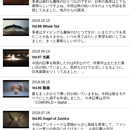
筆者は旅行も趣味のひとつなのですが、日本の風景はとても
素晴らしいですよね。今回は秋の絵ハガキのような作品を目
指してみました。地方からの講演...
2018.10.15
Vol.98 Whale Tail
筆者はダイビングも趣味のひとつですが、いまだクジラを見
たことがありません。いつか見てみたいと希望を絵にしてみ
ました。きっと素晴らしいのでし...
2018.09.14
Vol.97 光庭
今回の記事を執筆したのは8月なので、作業中はまだまだ暑
い日が続いていました。気持ちだけでも涼しくなるように、
日本庭園をつくってみました。 ...
2018.08.15
Vol.96 龍扇
夏もまっさかりで暑い日が続いていますね。今回は龍をモチ
ーフにした扇子を作成しました。 ※本記事は月刊
「CGWORLD + digital ...
2018.07.18
Vol.95 Angel of Justice
今回はアンティークな置物から少し路線を変更して、ファン
タジー寄りの作品に仕上げました。 ※本記事は月刊