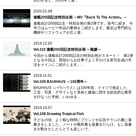
合わせると、2020年で連...
2020.01.08
連載200回記念特別企画 ～MV『Back To The Action』～
連載合計200回記念・特別企画の第2弾です。前号に続き、今
号ではムービー作品の事例をご紹介します。最近は専門的な
機材やソフトウェアが広く使...
2019.12.05
Vol.110 連載200回記念特別企画 ～龍媛～
今回から連載合計200回記念の特別企画がスタート！ 第1弾
となる今回は、普段からお仕事でよく手がける実写合成の手
法をメインにご紹介します。...
2019.11.01
Vol.109 BAUHAUS ～100周年～
BAUHAUS（バウハウス）は100年前、ドイツで発足した、
工芸・写真・デザインなど美術と建築に関する総合的な教育
を行なった学校、いわゆる...
2019.10.07
Vol.108 Drawing Tropical Fish
子どもの頃、よく暇な時間にプリントや広告チラシの裏に落
書きをしました。ノートや教科書も落書きだらけ。もし落書
きが動きだしたらとても楽しいで...