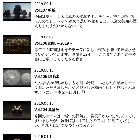
2019.09.11
Vol.107 帆船
今回は夏らしく大海原の大航海です。そもそも"帆"は誰が考
えたのでしょうか？ 改めて思いを馳せると、人類の英知の歴
史もまだまだわからないこと...
2019.08.07
Vol.106 画龍 ～2019～
毎年この時期は龍をモチーフに新しい試みを用いて表現させ
ていただいています。画龍も12年！ ここまでこれたのも本
当にご尽力してくださる皆さま...
2019.06.13
Vol.105 綿毛水
たんぽぽの綿毛がちょうど飛ぶ時期。ふとした自然からテー
マをいただきました。ジメジメした梅雨も麗しく感じられま
すように。 ※本記事は月刊「C...
2019.05.15
Vol.104 菖蒲兜
今回のテーマは「端午の節句」。発売日からは少しズレてし
まいましたが、執筆時は4月でしたので大目に見てくださ
い。兜飾りはいつかつくってみたい...
2019.04.15