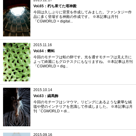
Vol.65：朽ち果てた塔神殿
今回は久しぶりに背景を作成してみました。ファンタジー作
品に多く登場する神殿の作成です。 ※本記事は月刊
「CGWORLD + digital...
2015.11.16
Vol.64：蝌蚪
今回のモチーフは蛙の卵です。光を通すモチーフは見え方に
よって綺麗にもグロテスクにもなりますね。 ※本記事は月刊
「CGWORLD + dig...
2015.10.14
Vol.63：縞馬飾
今回のモチーフはシマウマ。リビングにあるような豪華な絨
毯や壁のインテリアを意識して作成しました。 ※本記事は月
刊「CGWORLD + di...
2015.09.16