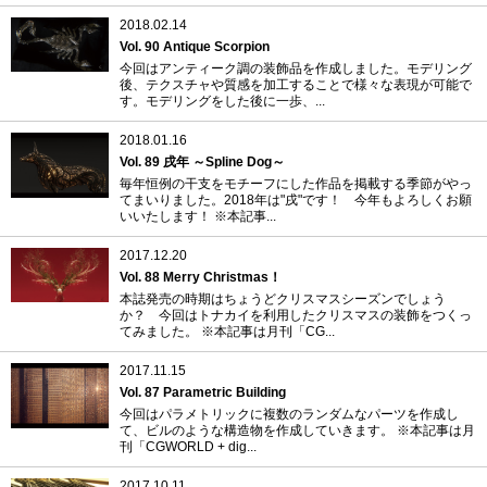
2018.02.14
Vol. 90 Antique Scorpion
今回はアンティーク調の装飾品を作成しました。モデリング
後、テクスチャや質感を加工することで様々な表現が可能で
す。モデリングをした後に一歩、...
2018.01.16
Vol. 89 戌年 ～Spline Dog～
毎年恒例の干支をモチーフにした作品を掲載する季節がやっ
てまいりました。2018年は"戌"です！ 今年もよろしくお願
いいたします！ ※本記事...
2017.12.20
Vol. 88 Merry Christmas！
本誌発売の時期はちょうどクリスマスシーズンでしょう
か？ 今回はトナカイを利用したクリスマスの装飾をつくっ
てみました。 ※本記事は月刊「CG...
2017.11.15
Vol. 87 Parametric Building
今回はパラメトリックに複数のランダムなパーツを作成し
て、ビルのような構造物を作成していきます。 ※本記事は月
刊「CGWORLD + dig...
2017.10.11