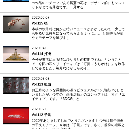
の作品のモチーフである菖蒲の花は、デザイン的にもシルエ
ットがとても秀逸です。一見する...
2020.05.07
Vol.115 桜
本稿の執筆時は何かと暗いニュースが多かったので、少しで
も明るい気持ちになってもらえるように......、と気持ちが華
やぐモチーフを選びまし...
2020.04.03
Vol.114 打掛
今号が書店に出る頃はひな祭りの時期ですね。ということ
で、今回の和クリエイティブは「打掛（うちかけ）」を制作
してみました。毎月なにかしらのイ...
2020.03.03
Vol.113 狐面
お正月のような雰囲気の漂うビジュアルが2ヶ月続いてしま
いましたが、今年の『画龍点睛』のコンセプトは「和クリエ
イティブ」です。「3DCG」と...
2020.02.03
Vol.112 子鼠
2020年あけましておめでとうございます！ 今号は毎年恒例
の干支モチーフ、今年は「子鼠」です。さて、前身の連載と