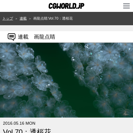
TOP
トップ
連載
画龍点睛:Vol.70：透桜花
＞
＞
インタビュー
連載 画龍点睛
ニュース
特集
連載
用語辞典
スタジオ
講座
SHOP
2016.05.16 MON
クリエイターズID
Vol.70：透桜花