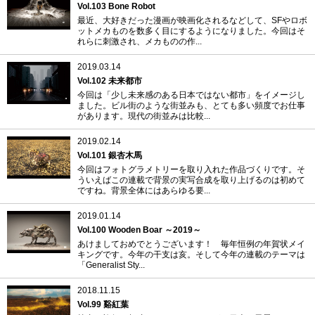
Vol.103 Bone Robot
最近、大好きだった漫画が映画化されるなどして、SFやロボ
ットメカものを数多く目にするようになりました。今回はそ
れらに刺激され、メカものの作...
2019.03.14
Vol.102 未来都市
今回は「少し未来感のある日本ではない都市」をイメージし
ました。ビル街のような街並みも、とても多い頻度でお仕事
があります。現代の街並みは比較...
2019.02.14
Vol.101 銀杏木馬
今回はフォトグラメトリーを取り入れた作品づくりです。そ
ういえばこの連載で背景の実写合成を取り上げるのは初めて
ですね。背景全体にはあらゆる要...
2019.01.14
Vol.100 Wooden Boar ～2019～
あけましておめでとうございます！ 毎年恒例の年賀状メイ
キングです。今年の干支は亥。そして今年の連載のテーマは
「Generalist Sty...
2018.11.15
Vol.99 谿紅葉