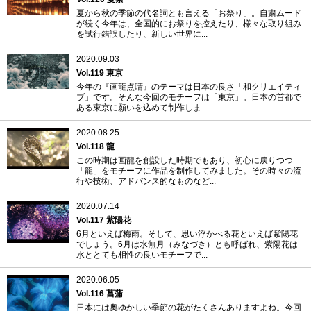
夏から秋の季節の代名詞とも言える「お祭り」。自粛ムード
が続く今年は、全国的にお祭りを控えたり、様々な取り組み
を試行錯誤したり、新しい世界に...
2020.09.03
Vol.119 東京
今年の『画龍点睛』のテーマは日本の良さ「和クリエイティ
ブ」です。そんな今回のモチーフは「東京」。日本の首都で
ある東京に願いを込めて制作しま...
2020.08.25
Vol.118 龍
この時期は画龍を創設した時期でもあり、初心に戻りつつ
「龍」をモチーフに作品を制作してみました。その時々の流
行や技術、アドバンス的なものなど...
2020.07.14
Vol.117 紫陽花
6月といえば梅雨。そして、思い浮かべる花といえば紫陽花
でしょう。6月は水無月（みなづき）とも呼ばれ、紫陽花は
水ととても相性の良いモチーフで...
2020.06.05
Vol.116 菖蒲
日本には奥ゆかしい季節の花がたくさんありますよね。今回