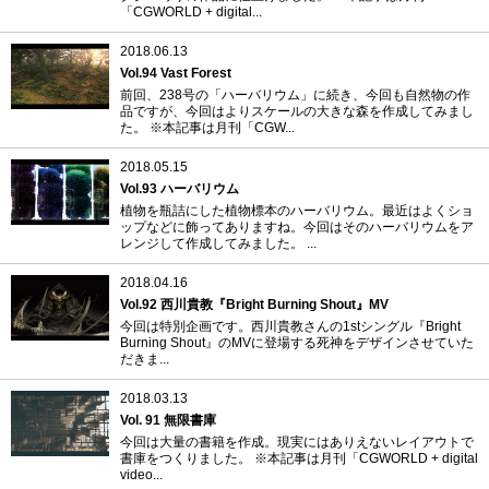
「CGWORLD + digital...
2018.06.13
Vol.94 Vast Forest
前回、238号の「ハーバリウム」に続き、今回も自然物の作
品ですが、今回はよりスケールの大きな森を作成してみまし
た。 ※本記事は月刊「CGW...
2018.05.15
Vol.93 ハーバリウム
植物を瓶詰にした植物標本のハーバリウム。最近はよくショ
ップなどに飾ってありますね。今回はそのハーバリウムをア
レンジして作成してみました。 ...
2018.04.16
Vol.92 西川貴教『Bright Burning Shout』MV
今回は特別企画です。西川貴教さんの1stシングル『Bright
Burning Shout』のMVに登場する死神をデザインさせていた
だきま...
2018.03.13
Vol. 91 無限書庫
今回は大量の書籍を作成。現実にはありえないレイアウトで
書庫をつくりました。 ※本記事は月刊「CGWORLD + digital
video...