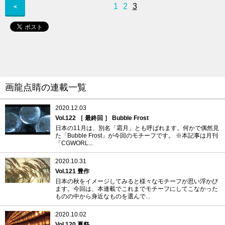
1
2
3
＜
画龍点睛の連載一覧
2020.12.03
Vol.122 ［ 最終回 ］ Bubble Frost
日本の11月は、別名「霜月」とも呼ばれます。何かで偶然見
た「Bubble Frost」が今回のモチーフです。 ※本記事は月刊
「CGWORL...
2020.10.31
Vol.121 豊作
日本の秋をイメージしてみると様々なモチーフが思い浮かび
ます。今回は、本連載でこれまでモチーフにしてこなかった
ものの中から身近なものを選んで...
2020.10.02
Vol.120 夏祭