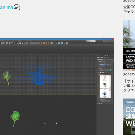
2026/0
/anima
）
全国C
ギャラン
2026/0
【サイ
ン最上
クリエイテ