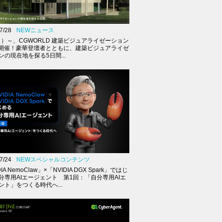
7/28
NEWニュース
（月）～、CGWORLD 建築ビジュアライゼーション
K開催！豪華登壇者とともに、建築ビジュアライゼ
ンの現在地を探る5日間...
7/24
NEWスペシャルコンテンツ
IA NemoClaw」×「NVIDIA DGX Spark」ではじ
分専用AIエージェント 第1回：「自分専用AIエ
ント」をつくる時代へ...