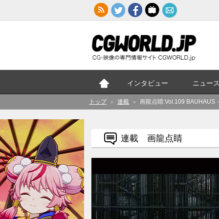
インタビュー
ニュー
トップ
連載
画龍点睛:Vol.109 BAUHAUS
＞
＞
連載 画龍点睛