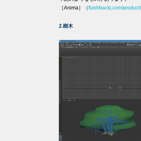
［Anima］（
flashbackj.com/product
2.樹木