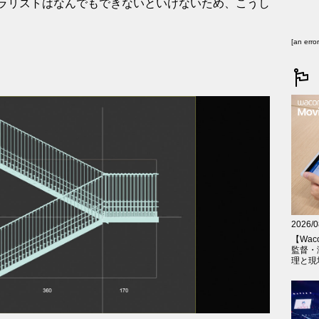
ラリストはなんでもできないといけないため、こうし
[an erro
2026/0
【Wac
監督・
理と現