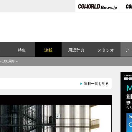
ス
特集
連載
用語辞典
スタジオ
ﾁｭｰ
 ～100周年～
連載一覧を見る