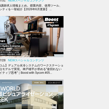
7/31
NEWスペシャルコンテンツ
G講師求人情報まとめ。授業内容、使用ツール、
ティを一挙紹介【2026年6月更新】 ...
7/28
NEWスペシャルコンテンツ
コム】デュアル水冷システムのワークステーショ
位モデルで実現。神戸雄平が求める"途切れない
ィブ思考"｜Boost with Sycom #05...