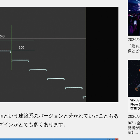
2026/0
「君も
像とビジ
Designという建築系のバージョンと分かれていたこともあ
2026/0
8/7（
グインがとても多くあります。
発者が
演】...