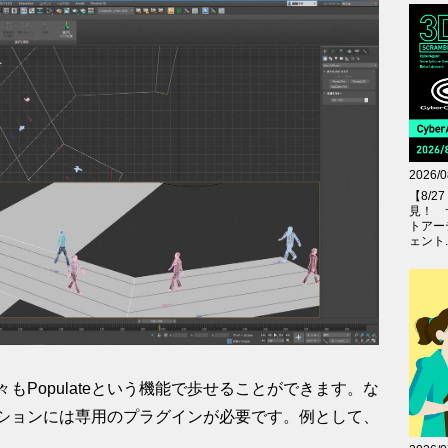
2026/0
【8/
見！ 
トアー
ェント..
もPopulateという機能で歩せることができます。な
ションには専用のプラグインが必要です。例として、