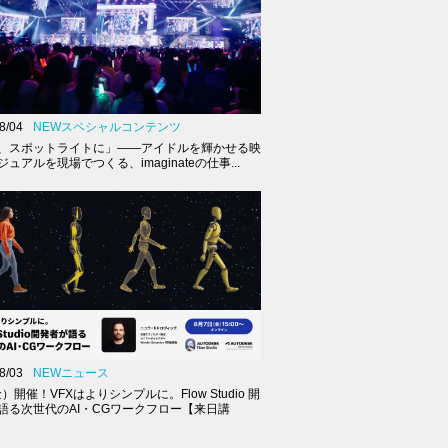
8/04
NEWスペシャルコンテンツ
、スポットライトに」――アイドルを輝かせる映
ュアルを現場でつくる、imaginateの仕事...
8/03
NEWニュース
金）開催！VFXはよりシンプルに。Flow Studio 開
語る次世代のAI・CGワークフロー【来日講