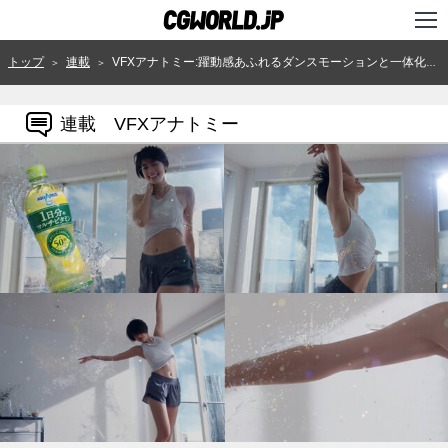
TOP
トップ
連載
VFXアナトミー:躍動感あふれるダンスモーションと一体化する流体表現、アクエリアス 1日分のマルチビタミンTVCM『ヒトは失う』篇
＞
＞
インタビュー
連載 VFXアナトミー
ニュース
特集
連載
用語辞典
スタジオ
講座
SHOP
クリエイターズID