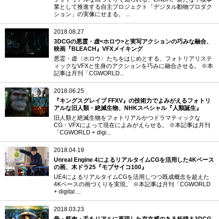
業として推進する自主プロジェクト「デジタル動物プロダク
ション」の実像にせまる。 ...
2018.08.27
3DCGの悪霊・虚<ホロウ>と実写アクションの巧みな融合、
映画『BLEACH』VFXメイキング
悪霊・虚〈ホロウ〉たちをはじめとする、フォトリアリステ
ィックなVFXと生身のアクションを巧みに融合させる。 ※本
記事は月刊「CGWORLD...
2018.06.25
『キングスグレイブ FFXV』の技術力でよみがえるフォトリ
アルな旧人類・絶滅生物、NHKスペシャル『人類誕生』
旧人類と絶滅生物をフォトリアルかつドラマティックな
CG・VFXによって現在によみがえらせる。 ※本記事は月刊
「CGWORLD + digi...
2018.04.19
Unreal Engine 4によるリアルタイムCGを活用した4Kベース
の画、木ドラ25『モブサイコ100』
UE4によるリアルタイムCGを活用しつつ既成概念を超えた
4Kベースの画づくりを実現。 ※本記事は月刊「CGWORLD
+ digital ...
2018.03.23
骨・筋肉・毛をリアルに再現した存在感のある妖猫＆3DCG