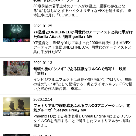
30歳前後の若手主体のチームが物語上、重要な存在とな
る"鬼"をはじめとするハイクオリティなVFXを創り出す。 ※
本記事は月刊「CGWORL...
2021.01.25
YP監督とUNDEFINEDが同世代のアーティストと共に手がけ
たGorilla Attack『隔世 gorilla』MV
YP監督と、SNSを通じて集まった2000年前後生まれのVFX
アーティスト集団UNDEFINEDが、同世代のアーティストと
共に手がけたMV...
2021.01.13
無頼の徒の"シノギ"である猛獣をフルCGで活写！ 映画
『無頼』
インビジブルエフェクトは建物や乗り物だけではない。無頼
の徒の"シノギ"として登場する、虎とライオンをフルCGで描
いた野心作の舞台裏。 ※本...
2020.12.14
フォトリアルで躍動感あふれるフルCGアニメーション、電
気グルーヴ『Set you Free』MV
Phoenix FDによる流体表現とUnreal Engine 4によるリアル
タイムCGを活用することで誕生したフォトリアルかつ躍動
感あふ...