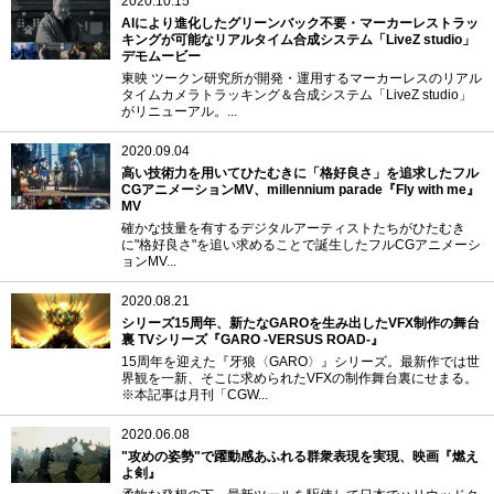
2020.10.15
AIにより進化したグリーンバック不要・マーカーレストラッ
キングが可能なリアルタイム合成システム「LiveZ studio」
デモムービー
東映 ツークン研究所が開発・運用するマーカーレスのリアル
タイムカメラトラッキング＆合成システム「LiveZ studio」
がリニューアル。...
2020.09.04
高い技術力を用いてひたむきに「格好良さ」を追求したフル
CGアニメーションMV、millennium parade『Fly with me』
MV
確かな技量を有するデジタルアーティストたちがひたむき
に"格好良さ"を追い求めることで誕生したフルCGアニメーシ
ョンMV...
2020.08.21
シリーズ15周年、新たなGAROを生み出したVFX制作の舞台
裏 TVシリーズ『GARO -VERSUS ROAD-』
15周年を迎えた『牙狼〈GARO〉』シリーズ。最新作では世
界観を一新、そこに求められたVFXの制作舞台裏にせまる。
※本記事は月刊「CGW...
2020.06.08
"攻めの姿勢"で躍動感あふれる群衆表現を実現、映画『燃え
よ剣』