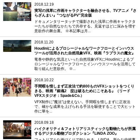
2018.12.19
実写の浅草に作画キャラクターを融合させる、TVアニメ『さ
らざんまい』"つながるPV"完全版
ドキュメンタリータッチで撮影された浅草に作画キャラクタ
ーたちが自然なかたちで共存する。見返すほどに深みを増す
意欲作の舞台裏。 ※本記事は月...
2018.11.20
Houdiniによるプロシージャルなワークフローとインハウス
ツールが活用された自然現象VFX、映画『ラプラスの魔女』
竜巻や静的な気流といった自然現象VFXにHoudiniによるプ
ロシージャルなワークフローとインハウスツールを活用して
取り組んだ意欲作。 ※...
2018.10.22
手間暇を惜しまず正攻法で約800ものVFXショットをつくり
きる、映画『銀魂2 掟は破るためにこそある』（リード
VFXスタジオ：Spade&Co.）
VFX制作に"魔法"は使えない。手間暇を惜しまずに正攻法
で、確かな成果を上げられる手法を駆使することで大ヒット
作に華を...
2018.09.18
ハイクオリティ＆フォトリアリスティックな動物たちが所属
するデジタル動物プロダクション『LiNDA ZOO』
フォトリアルな画づくりで知られる、LiNDA。新たな中核事