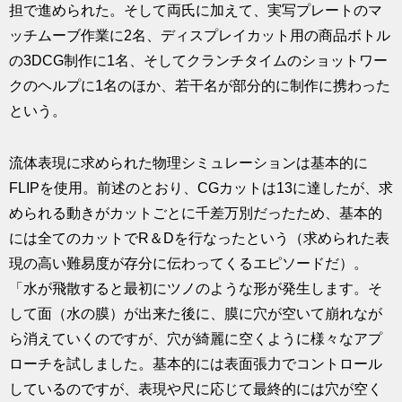
担で進められた。そして両氏に加えて、実写プレートのマ
ッチムーブ作業に2名、ディスプレイカット用の商品ボトル
の3DCG制作に1名、そしてクランチタイムのショットワー
クのヘルプに1名のほか、若干名が部分的に制作に携わった
という。
流体表現に求められた物理シミュレーションは基本的に
FLIPを使用。前述のとおり、CGカットは13に達したが、求
められる動きがカットごとに千差万別だったため、基本的
には全てのカットでR＆Dを行なったという（求められた表
現の高い難易度が存分に伝わってくるエピソードだ）。
「水が飛散すると最初にツノのような形が発生します。そ
して面（水の膜）が出来た後に、膜に穴が空いて崩れなが
ら消えていくのですが、穴が綺麗に空くように様々なアプ
ローチを試しました。基本的には表面張力でコントロール
しているのですが、表現や尺に応じて最終的には穴が空く