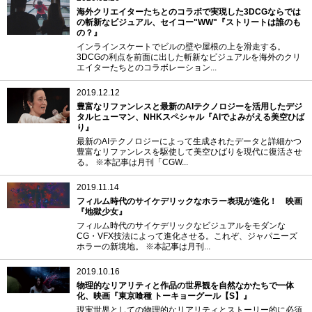
海外クリエイターたちとのコラボで実現した3DCGならでは
の斬新なビジュアル、セイコー"WW"『ストリートは誰のも
の？』
インラインスケートでビルの壁や屋根の上を滑走する。
3DCGの利点を前面に出した斬新なビジュアルを海外のクリ
エイターたちとのコラボレーション...
2019.12.12
豊富なリファンレスと最新のAIテクノロジーを活用したデジ
タルヒューマン、NHKスペシャル『AIでよみがえる美空ひば
り』
最新のAIテクノロジーによって生成されたデータと詳細かつ
豊富なリファンレスを駆使して美空ひばりを現代に復活させ
る。 ※本記事は月刊「CGW...
2019.11.14
フィルム時代のサイケデリックなホラー表現が進化！ 映画
『地獄少女』
フィルム時代のサイケデリックなビジュアルをモダンな
CG・VFX技法によって進化させる。これぞ、ジャパニーズ
ホラーの新境地。 ※本記事は月刊...
2019.10.16
物理的なリアリティと作品の世界観を自然なかたちで一体
化、映画『東京喰種 トーキョーグール【S】』
現実世界としての物理的なリアリティとストーリー的に必須