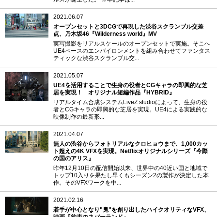
2021.06.07
オープンセットと3DCGで再現した渋谷スクランブル交差
点、乃木坂46『Wilderness world』MV
実写撮影をリアルスケールのオープンセットで実施。そこへ
UE4ベースのエンバイロンメントを組み合わせてファンタス
ティックな渋谷スクランブル交...
2021.05.07
UE4を活用することで生身の役者とCGキャラの即興的な芝
居を実現！ オリジナル短編作品『HYBRID』
リアルタイム合成システムLiveZ studioによって、生身の役
者とCGキャラの即興的な芝居を実現。UE4による実践的な
映像制作の最新形...
2021.04.07
無人の渋谷からフォトリアルなクロヒョウまで、1,000カッ
ト超えの4K VFXを実現。Netflixオリジナルシリーズ『今際
の国のアリス』
昨年12月10日の配信開始以来、世界中の40近い国と地域で
トップ10入りを果たし早くもシーズン2の製作が決定した本
作。そのVFXワークを中...
2021.02.16
若手が中心となり"鬼"を創り出したハイクオリティなVFX、
映画『約束のネバーランド』