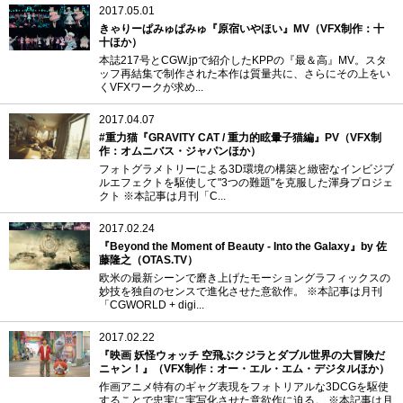
2017.05.01
きゃりーぱみゅぱみゅ『原宿いやほい』MV（VFX制作：十
十ほか）
本誌217号とCGW.jpで紹介したKPPの『最＆高』MV。スタ
ッフ再結集で制作された本作は質量共に、さらにその上をい
くVFXワークが求め...
2017.04.07
#重力猫『GRAVITY CAT / 重力的眩暈子猫編』PV（VFX制
作：オムニバス・ジャパンほか）
フォトグラメトリーによる3D環境の構築と緻密なインビジブ
ルエフェクトを駆使して"3つの難題"を克服した渾身プロジェ
クト ※本記事は月刊「C...
2017.02.24
『Beyond the Moment of Beauty - Into the Galaxy』by 佐
藤隆之（OTAS.TV）
欧米の最新シーンで磨き上げたモーショングラフィックスの
妙技を独自のセンスで進化させた意欲作。 ※本記事は月刊
「CGWORLD + digi...
2017.02.22
『映画 妖怪ウォッチ 空飛ぶクジラとダブル世界の大冒険だ
ニャン！』（VFX制作：オー・エル・エム・デジタルほか）
作画アニメ特有のギャグ表現をフォトリアルな3DCGを駆使
することで忠実に実写化させた意欲作に迫る。 ※本記事は月