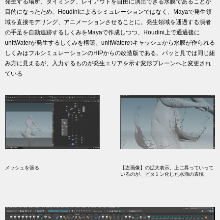
発生する場所、タイミング、レイアウトを自由に演出できる水膜であることが
目的になったため、Houdiniによるシミュレーションではなく、Mayaで発生領
域を直接モデリング、アニメーションさせることに。発生領域を通過する演者
の手足を自動追跡するしくみをMayaで作成しつつ、Houdini上で通過後に
unitWaterが発生するしくみを構築。unitWaterのキャッシュから水膜が作られる
しくみはフルシミュレーションのHIPからの改造版である。パッと見では同じ組
み方に見えるが、入力するものが発生エリアを示す変形プレーンへと変更され
ている
メッシュを張る
【左画像】の拡大表示。上に昇っていって
いるのが、ビタミン化した水滴の表現