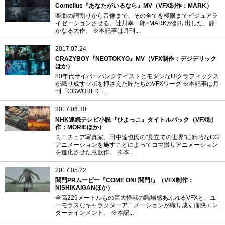
Cornelius『あなたがいるなら』MV（VFX制作：MARK）
楽曲の譜割りから音像まで、その全てを極限までビジュアラ
イゼーションさせる。辻川幸一郎×MARKが創り出した、静
かなる大作。 ※本記事は月刊...
2017.07.24
CRAZYBOY『NEOTOKYO』MV（VFX制作：デジデリック
ほか）
80年代サイバーパンクテイストとモダンなUIグラフィックス
が織り成すツボを押さえた匠たちのVFXワーク ※本記事は月
刊「CGWORLD +...
2017.06.30
NHK連続テレビ小説『ひよっこ』タイトルバック（VFX制
作：MORIEほか）
ミニチュア写真家、田中達也氏の"見立ての世界"に精巧なCG
アニメーションを施すことによってコマ撮りアニメーション
を進化させた意欲作。 ※本...
2017.05.22
関門PRムービー『COME ON! 関門!』（VFX制作：
NISHIKAIGANほか）
全高229メートルもの巨大怪獣の臨場感あふれるVFXと、ユ
ーモラスなキャラクターアニメーションが織り成す痛快エン
ターテインメント。 ※本記...