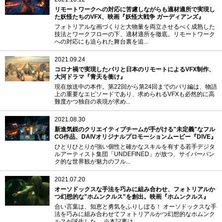
リモートワークへの対応に苦慮しながらも適材適所で実現し
た妖怪たちのVFX、映画『妖怪大戦争 ガーディアンズ』
フォトリアルな画づくりと大物量を両立させるべく成熟した
技法とワークフローの下、適材適所を徹底。リモートワーク
への対応にも迫られた舞台裏を追...
2021.09.24
コロナ禍で実現したパリと日本のリモートによるVFX制作、
大河ドラマ『青天を衝け』
現在放送中の本作。第22回から第24回までのパリ編は、物語
上の重要なエピソードであり、求められるVFXも必然的に高
難度かつ独自の表現が求め...
2021.08.30
新進気鋭のクリエイティブチームが手がける"未定義"なフル
CG作品、DAIVオリジナルプロモーションムービー『DIVE』
ひとりひとりが強い個性と確かなスキルを有する若手デジタ
ルアーティスト集団「UNDEFINED」が放つ、サイバーパン
ク的な世界観が魅力のフル...
2021.07.20
オーソドックスな手法を巧みに組み合わせ、フォトリアルか
つ幻想的な"ホムンクルス"を創出。映画『ホムンクルス』
合い言葉は、知恵と勇気をふりしぼる！ オーソドックスな手
法を巧みに組み合わせてフォトリアルかつ幻想的なホムンク
ルスが誕生した。 ※本記事は...