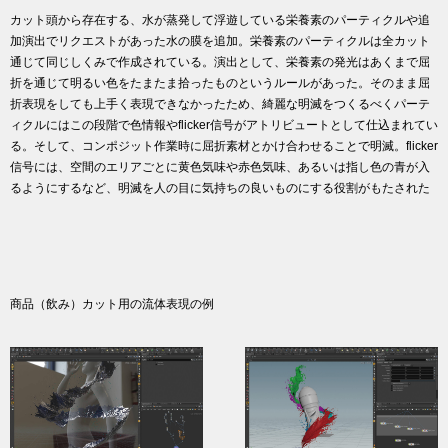
カット頭から存在する、水が蒸発して浮遊している栄養素のパーティクルや追
加演出でリクエストがあった水の膜を追加。栄養素のパーティクルは全カット
通じて同じしくみで作成されている。演出として、栄養素の発光はあくまで屈
折を通じて明るい色をたまたま拾ったものというルールがあった。そのまま屈
折表現をしても上手く表現できなかったため、綺麗な明滅をつくるべくパーテ
ィクルにはこの段階で色情報やflicker信号がアトリビュートとして仕込まれてい
る。そして、コンポジット作業時に屈折素材とかけ合わせることで明滅。flicker
信号には、空間のエリアごとに黄色気味や赤色気味、あるいは指し色の青が入
るようにするなど、明滅を人の目に気持ちの良いものにする役割がもたされた
商品（飲み）カット用の流体表現の例