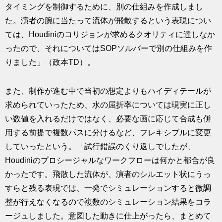
タイミングを制御するために、別の仕組みを作成しまし
た。演者の腕に当たって流体が飛散するという表現につい
ては、Houdiniのコリジョンが求めるクオリティに達しなか
ったので、それについてはSOPソルバーで別の仕組みを作
りました」（政本TD）。
また、制作が進む中で当初の想定よりもハイディテールが
求められていったため、水の屈折率については現実に正し
い数値を入れるだけではなく、必要な画に応じて合成も併
用する前提で複数パスに分けるなど、フレキシブルに変更
していったという。「試行錯誤のくり返しでしたが、
Houdiniのプロシージャルなワークフローは何かと都合が良
かったです。飛散した流体が、演者のシルエット状にうっ
すらと残る表現では、一発でシミュレーションすると微調
整が行えなくなるので複数のシミュレーション結果をコラ
ージュしました。意図した動きに仕上がったら、まとめて