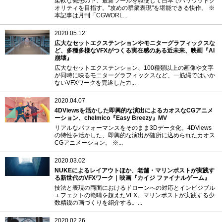
柔軟な発想の下、最新ツールを駆使して日本でハリウッドク
オリティを目指す。"攻めの群衆表現"を堪能できる快作。 ※
本記事は月刊「CGWORL...
2020.05.12
広大なセットエクステンションやモニターグラフィックスな
ど、多種多様なVFXがつくる実在感のある近未来、映画『AI
崩壊』
広大なセットエクステンション、100種類以上の画像や文字
が同時に映るモニターグラフィックスなど、一筋縄ではいか
ないVFXワークを完遂した力...
2020.04.07
4DViewsを活かした即興的な演出によるカオスなCGアニメ
ーション、chelmico『Easy Breezy』MV
リアルなパフォーマンスをそのまま3Dデータ化。4DViews
の特性を活かした、即興的な演出が随所に込められたカオス
CGアニメーション。 ※...
2020.03.02
NUKEによるレイアウトほか、老舗・マリンポストが実践す
る新世代のVFXワーク｜映画『カイジ ファイナルゲーム』
技法と表現の両面におけるドローンへの対応とインビジブル
エフェクトの範疇を超えたVFX。マリンポストが実践する少
数精鋭の画づくりを紹介する。...
2020.02.26