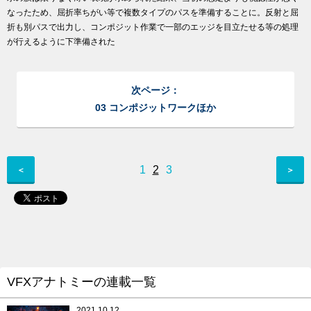
なったため、屈折率ちがい等で複数タイプのパスを準備することに。反射と屈
折も別パスで出力し、コンポジット作業で一部のエッジを目立たせる等の処理
が行えるように下準備された
次ページ：
03 コンポジットワークほか
1
2
3
＜
＞
VFXアナトミーの連載一覧
2021.10.12