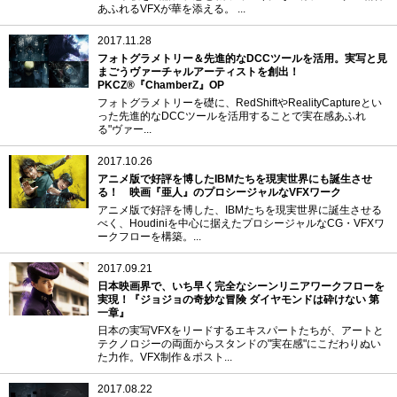
あふれるVFXが華を添える。 ...
2017.11.28
フォトグラメトリー＆先進的なDCCツールを活用。実写と見
まごうヴァーチャルアーティストを創出！
PKCZ®『ChamberZ』OP
フォトグラメトリーを礎に、RedShiftやRealityCaptureとい
った先進的なDCCツールを活用することで実在感あふれ
る"ヴァー...
2017.10.26
アニメ版で好評を博したIBMたちを現実世界にも誕生させ
る！ 映画『亜人』のプロシージャルなVFXワーク
アニメ版で好評を博した、IBMたちを現実世界に誕生させる
べく、Houdiniを中心に据えたプロシージャルなCG・VFXワ
ークフローを構築。...
2017.09.21
日本映画界で、いち早く完全なシーンリニアワークフローを
実現！『ジョジョの奇妙な冒険 ダイヤモンドは砕けない 第
一章』
日本の実写VFXをリードするエキスパートたちが、アートと
テクノロジーの両面からスタンドの"実在感"にこだわりぬい
た力作。VFX制作＆ポスト...
2017.08.22