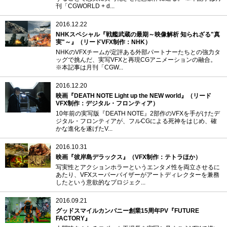
刊「CGWORLD + d...
2016.12.22
NHKスペシャル『戦艦武蔵の最期～映像解析 知られざる"真
実"～』（リードVFX制作：NHK）
NHKのVFXチームが定評ある外部パートナーたちとの強力タ
ッグで挑んだ、実写VFXと再現CGアニメーションの融合。
※本記事は月刊「CGW...
2016.12.20
映画『DEATH NOTE Light up the NEW world』（リード
VFX制作：デジタル・フロンティア）
10年前の実写版『DEATH NOTE』2部作のVFXを手がけたデ
ジタル・フロンティアが、フルCGによる死神をはじめ、確
かな進化を遂げたV...
2016.10.31
映画『彼岸島デラックス』（VFX制作：テトラほか）
写実性とアクションホラーというエンタメ性を両立させるに
あたり、VFXスーパーバイザーがアートディレクターを兼務
したという意欲的なプロジェク...
2016.09.21
グッドスマイルカンパニー創業15周年PV『FUTURE
FACTORY』