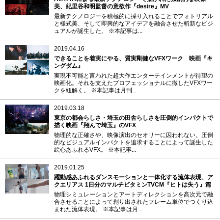
美、紀里谷和明監督の意欲作『desire』MV
最新テクノロジーを積極的に採り入れることでフォトリアル
と様式美、そして即興的なアイデアを融合させた斬新なビジ
ュアルが誕生した。 ※本記事は...
2019.04.16
できることを着実にやる、質実剛健なVFXワーク 映画『キ
ングダム』
実現不可能と言われた超大作エンターテインメントが待望の
映画化。それを支えたプロフェッショナルに徹したVFXワー
クを紐解く。 ※本記事は月刊...
2019.03.18
東京の都会らしさ・埼玉の田舎らしさを圧倒的インパクトで
描く映画『翔んで埼玉』のVFX
物理的な正確さや、映像演出のセオリーに囚われない。圧倒
的なビジュアルインパクトを追求することによって誕生した
絵心あふれるVFX。 ※本記事...
2019.01.25
躍動感あふれるダンスモーションと一体化する流体表現、ア
クエリアス 1日分のマルチビタミンTVCM『ヒトは失う』篇
物理シミュレーションとアートディレクションを高次元で融
合させることによって創り出されたフレーム単位でつくり込
まれた流体表現。 ※本記事は月...