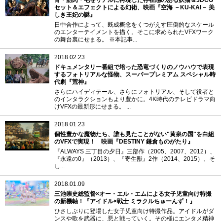
セット＆エフェクトによる幻術、映画『空海 －KU-KAI－ 美
しき王妃の謎』
日中合作によって、既成概念をくつがえす圧倒的なスケール
のエンターテイメントを描く。そこに求められたVFXワーク
の舞台裏にせまる。 ※本記事...
2018.02.23
ドキュメンタリー番組で培った恐竜づくりのノウハウで表現
するフォトリアルな怪物、スーパープレミアム スペシャル時
代劇『荒神』
さらにハイディテール、さらにフォトリアル、そして役者と
のインタラクションもより豊かに。4K時代のテレビドラマ向
けVFXの最新形にせまる。 ...
2018.01.23
個性豊かな魔物たち、誰も見たことがない"黄泉の国"を白組
のVFXで実現！ 映画『DESTINY 鎌倉ものがたり』
『ALWAYS 三丁目の夕日』三部作（2005、2007、2012）、
『永遠の0』（2013）、『寄生獣』2作（2014、2015）、そ
し...
2018.01.09
三池崇史総監督×オー・エル・エムによる女子児童向け特撮
の新機軸！『アイドル×戦士 ミラクルちゅーんず！』
ひさしぶりに登場した女子児童向け特撮作品。アイドルがダ
ンスや歌を武器に、悪と戦っていく。その様にエンタメ精神