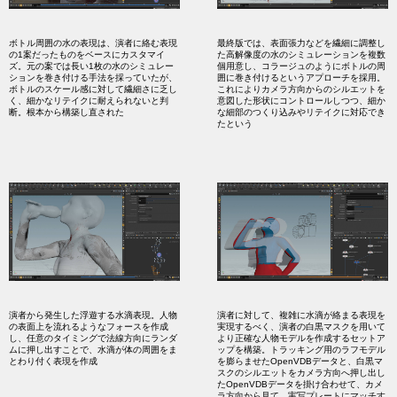
ボトル周囲の水の表現は、演者に絡む表現
最終版では、表面張力などを繊細に調整し
の1案だったものをベースにカスタマイ
た高解像度の水のシミュレーションを複数
ズ。元の案では長い1枚の水のシミュレー
個用意し、コラージュのようにボトルの周
ションを巻き付ける手法を採っていたが、
囲に巻き付けるというアプローチを採用。
ボトルのスケール感に対して繊細さに乏し
これによりカメラ方向からのシルエットを
く、細かなリテイクに耐えられないと判
意図した形状にコントロールしつつ、細か
断。根本から構築し直された
な細部のつくり込みやリテイクに対応でき
たという
演者から発生した浮遊する水滴表現。人物
演者に対して、複雑に水滴が絡まる表現を
の表面上を流れるようなフォースを作成
実現するべく、演者の白黒マスクを用いて
し、任意のタイミングで法線方向にランダ
より正確な人物モデルを作成するセットア
ムに押し出すことで、水滴が体の周囲をま
ップを構築。トラッキング用のラフモデル
とわり付く表現を作成
を膨らませたOpenVDBデータと、白黒マ
スクのシルエットをカメラ方向へ押し出し
たOpenVDBデータを掛け合わせて、カメ
ラ方向から見て、実写プレートにマッチす