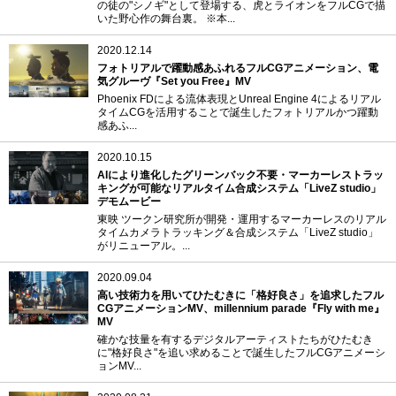
の徒の"シノギ"として登場する、虎とライオンをフルCGで描
いた野心作の舞台裏。 ※本...
2020.12.14
フォトリアルで躍動感あふれるフルCGアニメーション、電
気グルーヴ『Set you Free』MV
Phoenix FDによる流体表現とUnreal Engine 4によるリアル
タイムCGを活用することで誕生したフォトリアルかつ躍動
感あふ...
2020.10.15
AIにより進化したグリーンバック不要・マーカーレストラッ
キングが可能なリアルタイム合成システム「LiveZ studio」
デモムービー
東映 ツークン研究所が開発・運用するマーカーレスのリアル
タイムカメラトラッキング＆合成システム「LiveZ studio」
がリニューアル。...
2020.09.04
高い技術力を用いてひたむきに「格好良さ」を追求したフル
CGアニメーションMV、millennium parade『Fly with me』
MV
確かな技量を有するデジタルアーティストたちがひたむき
に"格好良さ"を追い求めることで誕生したフルCGアニメーシ
ョンMV...