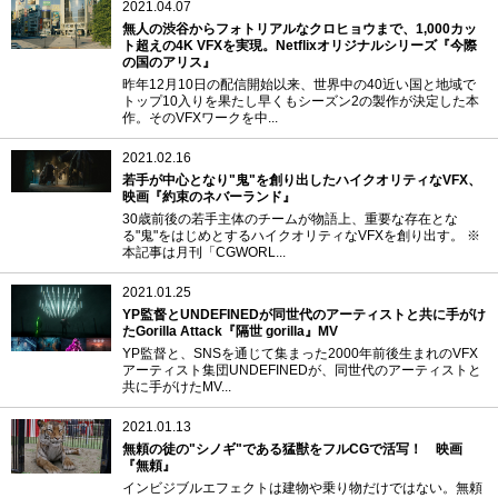
2021.04.07
無人の渋谷からフォトリアルなクロヒョウまで、1,000カッ
ト超えの4K VFXを実現。Netflixオリジナルシリーズ『今際
の国のアリス』
昨年12月10日の配信開始以来、世界中の40近い国と地域で
トップ10入りを果たし早くもシーズン2の製作が決定した本
作。そのVFXワークを中...
2021.02.16
若手が中心となり"鬼"を創り出したハイクオリティなVFX、
映画『約束のネバーランド』
30歳前後の若手主体のチームが物語上、重要な存在とな
る"鬼"をはじめとするハイクオリティなVFXを創り出す。 ※
本記事は月刊「CGWORL...
2021.01.25
YP監督とUNDEFINEDが同世代のアーティストと共に手がけ
たGorilla Attack『隔世 gorilla』MV
YP監督と、SNSを通じて集まった2000年前後生まれのVFX
アーティスト集団UNDEFINEDが、同世代のアーティストと
共に手がけたMV...
2021.01.13
無頼の徒の"シノギ"である猛獣をフルCGで活写！ 映画
『無頼』
インビジブルエフェクトは建物や乗り物だけではない。無頼