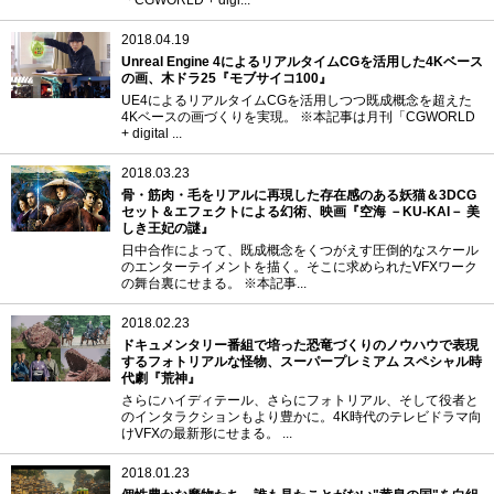
「CGWORLD + digi...
2018.04.19
Unreal Engine 4によるリアルタイムCGを活用した4Kベース
の画、木ドラ25『モブサイコ100』
UE4によるリアルタイムCGを活用しつつ既成概念を超えた
4Kベースの画づくりを実現。 ※本記事は月刊「CGWORLD
+ digital ...
2018.03.23
骨・筋肉・毛をリアルに再現した存在感のある妖猫＆3DCG
セット＆エフェクトによる幻術、映画『空海 －KU-KAI－ 美
しき王妃の謎』
日中合作によって、既成概念をくつがえす圧倒的なスケール
のエンターテイメントを描く。そこに求められたVFXワーク
の舞台裏にせまる。 ※本記事...
2018.02.23
ドキュメンタリー番組で培った恐竜づくりのノウハウで表現
するフォトリアルな怪物、スーパープレミアム スペシャル時
代劇『荒神』
さらにハイディテール、さらにフォトリアル、そして役者と
のインタラクションもより豊かに。4K時代のテレビドラマ向
けVFXの最新形にせまる。 ...
2018.01.23