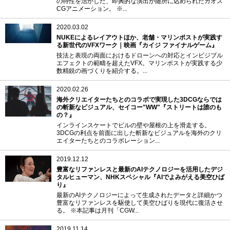
の特性を活かした、即興的な演出が随所に込められたカオス
CGアニメーション。 ※...
2020.03.02
NUKEによるレイアウトほか、老舗・マリンポストが実践す
る新世代のVFXワーク｜映画『カイジ ファイナルゲーム』
技法と表現の両面におけるドローンへの対応とインビジブル
エフェクトの範疇を超えたVFX。マリンポストが実践する少
数精鋭の画づくりを紹介する。...
2020.02.26
海外クリエイターたちとのコラボで実現した3DCGならでは
の斬新なビジュアル、セイコー"WW"『ストリートは誰のも
の？』
インラインスケートでビルの壁や屋根の上を滑走する。
3DCGの利点を前面に出した斬新なビジュアルを海外のクリ
エイターたちとのコラボレーション...
2019.12.12
豊富なリファンレスと最新のAIテクノロジーを活用したデジ
タルヒューマン、NHKスペシャル『AIでよみがえる美空ひば
り』
最新のAIテクノロジーによって生成されたデータと詳細かつ
豊富なリファンレスを駆使して美空ひばりを現代に復活させ
る。 ※本記事は月刊「CGW...
2019.11.14