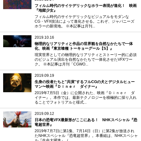
フィルム時代のサイケデリックなホラー表現が進化！ 映画
『地獄少女』
フィルム時代のサイケデリックなビジュアルをモダンな
CG・VFX技法によって進化させる。これぞ、ジャパニーズ
ホラーの新境地。 ※本記事は月刊...
2019.10.16
物理的なリアリティと作品の世界観を自然なかたちで一体
化、映画『東京喰種 トーキョーグール【S】』
現実世界としての物理的なリアリティとストーリー的に必須
のビジュアル演出を自然なかたちで一体化させたVFXワー
ク。 ※本記事は月刊「CGWO...
2019.09.19
生身の役者たちと"共演"するフルCGの犬とデジタルヒュー
マン〜映画『Ｄｉｎｅｒ ダイナー』
2019年7月5日（金）に公開された、映画『Ｄｉｎｅｒ ダ
イナー』。本作では、最新テクノロジーを積極的に採り入れ
ることでフォトリアルと様式...
2019.09.12
日本の恐竜VFX最新形がここにある！ NHKスペシャル『恐
竜超世界』
2019年7月7日に第1集、7月14日（日）に第2集が放送され
たNHKスペシャル『恐竜超世界』。本番組は、NHKスペシャ
ル『生命大躍進』（...