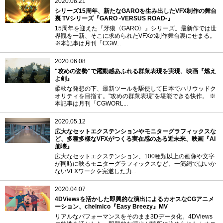
2020.08.21
シリーズ15周年、新たなGAROを生み出したVFX制作の舞台
裏 TVシリーズ『GARO -VERSUS ROAD-』
15周年を迎えた『牙狼〈GARO〉』シリーズ。最新作では世
界観を一新、そこに求められたVFXの制作舞台裏にせまる。
※本記事は月刊「CGW...
2020.06.08
"攻めの姿勢"で躍動感あふれる群衆表現を実現、映画『燃え
よ剣』
柔軟な発想の下、最新ツールを駆使して日本でハリウッドク
オリティを目指す。"攻めの群衆表現"を堪能できる快作。 ※
本記事は月刊「CGWORL...
2020.05.12
広大なセットエクステンションやモニターグラフィックスな
ど、多種多様なVFXがつくる実在感のある近未来、映画『AI
崩壊』
広大なセットエクステンション、100種類以上の画像や文字
が同時に映るモニターグラフィックスなど、一筋縄ではいか
ないVFXワークを完遂した力...
2020.04.07
4DViewsを活かした即興的な演出によるカオスなCGアニメ
ーション、chelmico『Easy Breezy』MV
リアルなパフォーマンスをそのまま3Dデータ化。4DViews