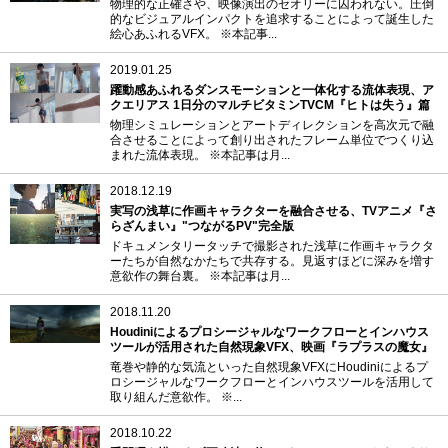
物理的な正確さや、映像演出のセオリーに囚われない。圧倒
的なビジュアルインパクトを追求することによって誕生した
絵心あふれるVFX。 ※本記事...
2019.01.25
躍動感あふれるダンスモーションと一体化する流体表現、ア
クエリアス 1日分のマルチビタミンTVCM『ヒトは失う』篇
物理シミュレーションとアートディレクションを高次元で融
合させることによって創り出されたフレーム単位でつくり込
まれた流体表現。 ※本記事は月...
2018.12.19
実写の浅草に作画キャラクターを融合させる、TVアニメ『さ
らざんまい』"つながるPV"完全版
ドキュメンタリータッチで撮影された浅草に作画キャラクタ
ーたちが自然なかたちで共存する。見返すほどに深みを増す
意欲作の舞台裏。 ※本記事は月...
2018.11.20
Houdiniによるプロシージャルなワークフローとインハウス
ツールが活用された自然現象VFX、映画『ラプラスの魔女』
竜巻や静的な気流といった自然現象VFXにHoudiniによるプ
ロシージャルなワークフローとインハウスツールを活用して
取り組んだ意欲作。 ※...
2018.10.22