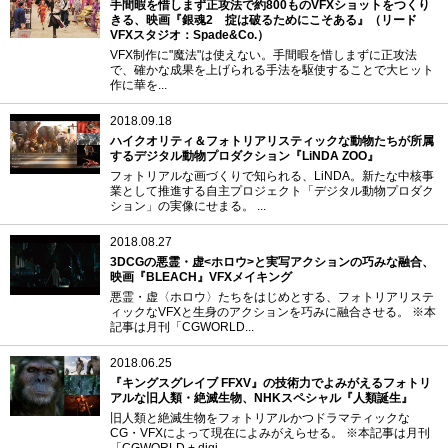
手間暇を惜しまず正攻法で約800ものVFXショットをつくり
きる、映画『銀魂2 掟は破るためにこそある』（リード
VFXスタジオ：Spade&Co.）
VFX制作に"魔法"は使えない。手間暇を惜しまずに正攻法
で、確かな成果を上げられる手法を駆使することで大ヒット
作に華を...
2018.09.18
ハイクオリティ＆フォトリアリスティックな動物たちが所属
するデジタル動物プロダクション『LiNDA ZOO』
フォトリアルな画づくりで知られる、LiNDA。新たな中核事
業として推進する自主プロジェクト「デジタル動物プロダク
ション」の実像にせまる。 ...
2018.08.27
3DCGの悪霊・虚<ホロウ>と実写アクションの巧みな融合、
映画『BLEACH』VFXメイキング
悪霊・虚〈ホロウ〉たちをはじめとする、フォトリアリステ
ィックなVFXと生身のアクションを巧みに融合させる。 ※本
記事は月刊「CGWORLD...
2018.06.25
『キングスグレイブ FFXV』の技術力でよみがえるフォトリ
アルな旧人類・絶滅生物、NHKスペシャル『人類誕生』
旧人類と絶滅生物をフォトリアルかつドラマティックな
CG・VFXによって現在によみがえらせる。 ※本記事は月刊