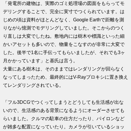
「発電所の建物は、実際のゴミ処理場の図面をもらってモ
デリングすることで、完全に実寸でつくられています。は
じめの頃は資料がほとんどなく、Google Earthで距離を測
りながら憶測でモデリングしていました。そこからのつく
り直しは大変でしたね。敷地内には樹木や標識といった細
かいアセットも多いので、物量をこなすのが非常に大変で
した。後半で1名に手伝ってもらいましたが、それでも3ヶ
月かかっています」と基氏は言う。
大量にある樹木は、そのままではレンダリングが回らなく
なってしまったため、最終的にはV-Rayプロキシに置き換え
てレンダリングされている。
「フル3DCGでつくってしまうとどうしても生活感が出な
いので、生活感のある背景になるようにオーダーさせても
らいました。クルマの駐車の仕方だったり、パイロンなど
が雑多な配置になっていたり。カメラが引いているショッ