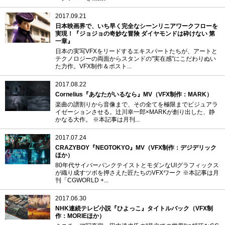
2017.09.21
日本映画界で、いち早く完全なシーンリニアワークフローを
実現！『ジョジョの奇妙な冒険 ダイヤモンドは砕けない 第
一章』
日本の実写VFXをリードするエキスパートたちが、アートと
テクノロジーの両面からスタンドの"実在感"にこだわりぬい
た力作。VFX制作＆ポスト...
2017.08.22
Cornelius『あなたがいるなら』MV（VFX制作：MARK）
楽曲の譜割りから音像まで、その全てを極限までビジュアラ
イゼーションさせる。辻川幸一郎×MARKが創り出した、静
かなる大作。 ※本記事は月刊...
2017.07.24
CRAZYBOY『NEOTOKYO』MV（VFX制作：デジデリック
ほか）
80年代サイバーパンクテイストとモダンなUIグラフィックス
が織り成すツボを押さえた匠たちのVFXワーク ※本記事は月
刊「CGWORLD +...
2017.06.30
NHK連続テレビ小説『ひよっこ』タイトルバック（VFX制
作：MORIEほか）