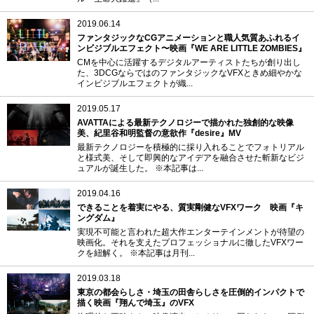
2019.06.14
ファンタジックなCGアニメーションと職人気質あふれるイ
ンビジブルエフェクト〜映画『WE ARE LITTLE ZOMBIES』
CMを中心に活躍するデジタルアーティストたちが創り出し
た、3DCGならではのファンタジックなVFXときめ細やかな
インビジブルエフェクトが織...
2019.05.17
AVATTAによる最新テクノロジーで描かれた独創的な映像
美、紀里谷和明監督の意欲作『desire』MV
最新テクノロジーを積極的に採り入れることでフォトリアル
と様式美、そして即興的なアイデアを融合させた斬新なビジ
ュアルが誕生した。 ※本記事は...
2019.04.16
できることを着実にやる、質実剛健なVFXワーク 映画『キ
ングダム』
実現不可能と言われた超大作エンターテインメントが待望の
映画化。それを支えたプロフェッショナルに徹したVFXワー
クを紐解く。 ※本記事は月刊...
2019.03.18
東京の都会らしさ・埼玉の田舎らしさを圧倒的インパクトで
描く映画『翔んで埼玉』のVFX