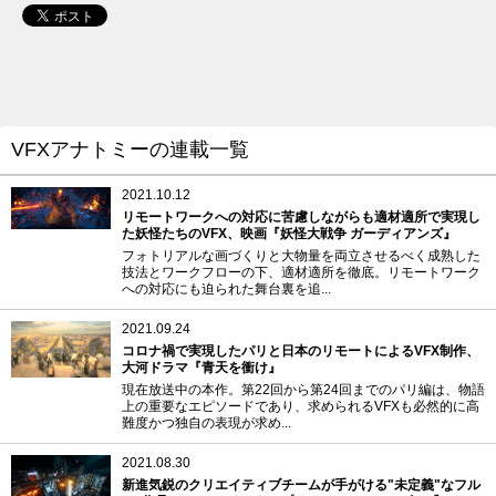
VFXアナトミーの連載一覧
2021.10.12
リモートワークへの対応に苦慮しながらも適材適所で実現し
た妖怪たちのVFX、映画『妖怪大戦争 ガーディアンズ』
フォトリアルな画づくりと大物量を両立させるべく成熟した
技法とワークフローの下、適材適所を徹底。リモートワーク
への対応にも迫られた舞台裏を追...
2021.09.24
コロナ禍で実現したパリと日本のリモートによるVFX制作、
大河ドラマ『青天を衝け』
現在放送中の本作。第22回から第24回までのパリ編は、物語
上の重要なエピソードであり、求められるVFXも必然的に高
難度かつ独自の表現が求め...
2021.08.30
新進気鋭のクリエイティブチームが手がける"未定義"なフル