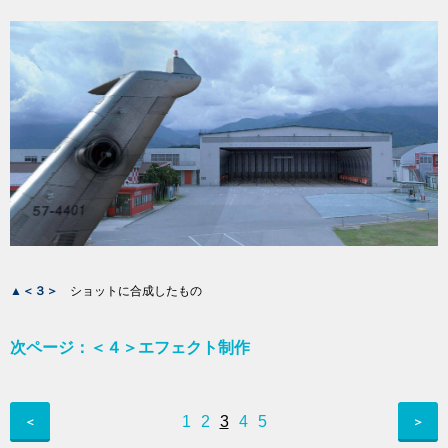
▲＜３＞
ショットに合成したもの
次ページ：＜４＞エフェクト制作
1
2
3
4
5
＜
＞