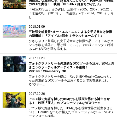
個性豊かな魔物たち、誰も見たことがない"黄泉の国"を白組
のVFXで実現！ 映画『DESTINY 鎌倉ものがたり』
『ALWAYS 三丁目の夕日』三部作（2005、2007、2012）、
『永遠の0』（2013）、『寄生獣』2作（2014、2015）、そ
し...
2018.01.09
三池崇史総監督×オー・エル・エムによる女子児童向け特撮
の新機軸！『アイドル×戦士 ミラクルちゅーんず！』
ひさしぶりに登場した女子児童向け特撮作品。アイドルがダ
ンスや歌を武器に、悪と戦っていく。その様にエンタメ精神
あふれるVFXが華を添える。 ...
2017.11.28
フォトグラメトリー＆先進的なDCCツールを活用。実写と見
まごうヴァーチャルアーティストを創出！
PKCZ®『ChamberZ』OP
フォトグラメトリーを礎に、RedShiftやRealityCaptureとい
った先進的なDCCツールを活用することで実在感あふれ
る"ヴァー...
2017.10.26
アニメ版で好評を博したIBMたちを現実世界にも誕生させ
る！ 映画『亜人』のプロシージャルなVFXワーク
アニメ版で好評を博した、IBMたちを現実世界に誕生させる
べく、Houdiniを中心に据えたプロシージャルなCG・VFXワ
ークフローを構築。...