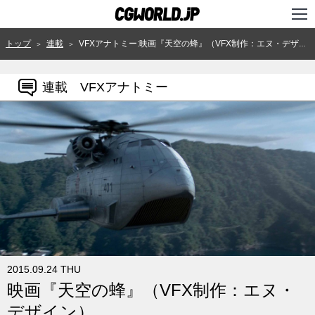
TOP
トップ
連載
VFXアナトミー:映画『天空の蜂』（VFX制作：エヌ・デザイン）
＞
＞
インタビュー
連載 VFXアナトミー
ニュース
特集
連載
用語辞典
スタジオ
講座
2015.09.24 THU
SHOP
映画『天空の蜂』（VFX制作：エヌ・
クリエイターズID
デザイン）