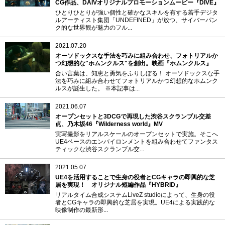
CG作品、DAIVオリジナルプロモーションムービー『DIVE』
ひとりひとりが強い個性と確かなスキルを有する若手デジタ
ルアーティスト集団「UNDEFINED」が放つ、サイバーパン
ク的な世界観が魅力のフル...
2021.07.20
オーソドックスな手法を巧みに組み合わせ、フォトリアルか
つ幻想的な"ホムンクルス"を創出。映画『ホムンクルス』
合い言葉は、知恵と勇気をふりしぼる！ オーソドックスな手
法を巧みに組み合わせてフォトリアルかつ幻想的なホムンク
ルスが誕生した。 ※本記事は...
2021.06.07
オープンセットと3DCGで再現した渋谷スクランブル交差
点、乃木坂46『Wilderness world』MV
実写撮影をリアルスケールのオープンセットで実施。そこへ
UE4ベースのエンバイロンメントを組み合わせてファンタス
ティックな渋谷スクランブル交...
2021.05.07
UE4を活用することで生身の役者とCGキャラの即興的な芝
居を実現！ オリジナル短編作品『HYBRID』
リアルタイム合成システムLiveZ studioによって、生身の役
者とCGキャラの即興的な芝居を実現。UE4による実践的な
映像制作の最新形...