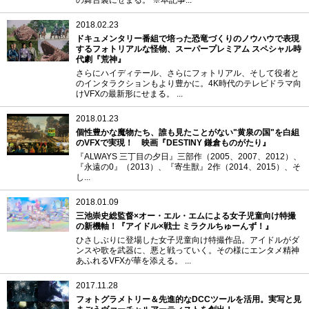
2018.02.23
ドキュメンタリー番組で培った恐竜づくりのノウハウで表現
するフォトリアルな怪物、スーパープレミアム スペシャル時
代劇『荒神』
さらにハイディテール、さらにフォトリアル、そして役者と
のインタラクションもより豊かに。4K時代のテレビドラマ向
けVFXの最新形にせまる。 ...
2018.01.23
個性豊かな魔物たち、誰も見たことがない"黄泉の国"を白組
のVFXで実現！ 映画『DESTINY 鎌倉ものがたり』
『ALWAYS 三丁目の夕日』三部作（2005、2007、2012）、
『永遠の0』（2013）、『寄生獣』2作（2014、2015）、そ
し...
2018.01.09
三池崇史総監督×オー・エル・エムによる女子児童向け特撮
の新機軸！『アイドル×戦士 ミラクルちゅーんず！』
ひさしぶりに登場した女子児童向け特撮作品。アイドルがダ
ンスや歌を武器に、悪と戦っていく。その様にエンタメ精神
あふれるVFXが華を添える。 ...
2017.11.28
フォトグラメトリー＆先進的なDCCツールを活用。実写と見