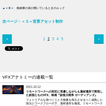
▲＜８＞
格納庫の扉が開いているときのルック
次ページ：＜３＞背景アセット制作
1
2
3
4
5
＜
＞
VFXアナトミーの連載一覧
2021.10.12
リモートワークへの対応に苦慮しながらも適材適所で実現し
た妖怪たちのVFX、映画『妖怪大戦争 ガーディアンズ』
フォトリアルな画づくりと大物量を両立させるべく成熟した
技法とワークフローの下、適材適所を徹底。リモートワーク