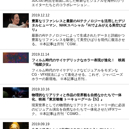
3DCGの利点を前面に出した斬新なビジュアルを海外のクリ
エイターたちとのコラボレーション...
2019.12.12
豊富なリファンレスと最新のAIテクノロジーを活用したデジ
タルヒューマン、NHKスペシャル『AIでよみがえる美空ひば
り』
最新のAIテクノロジーによって生成されたデータと詳細かつ
豊富なリファンレスを駆使して美空ひばりを現代に復活させ
る。 ※本記事は月刊「CGW...
2019.11.14
フィルム時代のサイケデリックなホラー表現が進化！ 映画
『地獄少女』
フィルム時代のサイケデリックなビジュアルをモダンな
CG・VFX技法によって進化させる。これぞ、ジャパニーズ
ホラーの新境地。 ※本記事は月刊...
2019.10.16
物理的なリアリティと作品の世界観を自然なかたちで一体
化、映画『東京喰種 トーキョーグール【S】』
現実世界としての物理的なリアリティとストーリー的に必須
のビジュアル演出を自然なかたちで一体化させたVFXワー
ク。 ※本記事は月刊「CGWO...
2019.09.19