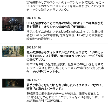
実写撮影をリアルスケールのオープンセットで実施。そこへ
UE4ベースのエンバイロンメントを組み合わせてファンタス
ティックな渋谷スクランブル交...
2021.05.07
UE4を活用することで生身の役者とCGキャラの即興的な芝
居を実現！ オリジナル短編作品『HYBRID』
リアルタイム合成システムLiveZ studioによって、生身の役
者とCGキャラの即興的な芝居を実現。UE4による実践的な
映像制作の最新形...
2021.04.07
無人の渋谷からフォトリアルなクロヒョウまで、1,000カッ
ト超えの4K VFXを実現。Netflixオリジナルシリーズ『今際
の国のアリス』
昨年12月10日の配信開始以来、世界中の40近い国と地域で
トップ10入りを果たし早くもシーズン2の製作が決定した本
作。そのVFXワークを中...
2021.02.16
若手が中心となり"鬼"を創り出したハイクオリティなVFX、
映画『約束のネバーランド』
30歳前後の若手主体のチームが物語上、重要な存在とな
る"鬼"をはじめとするハイクオリティなVFXを創り出す。 ※
本記事は月刊「CGWORL...