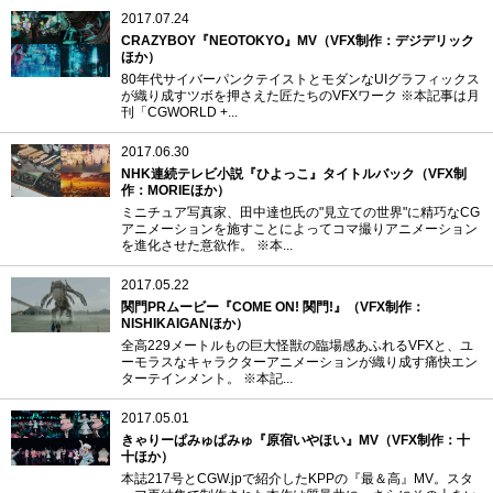
2017.07.24
CRAZYBOY『NEOTOKYO』MV（VFX制作：デジデリック
ほか）
80年代サイバーパンクテイストとモダンなUIグラフィックス
が織り成すツボを押さえた匠たちのVFXワーク ※本記事は月
刊「CGWORLD +...
2017.06.30
NHK連続テレビ小説『ひよっこ』タイトルバック（VFX制
作：MORIEほか）
ミニチュア写真家、田中達也氏の"見立ての世界"に精巧なCG
アニメーションを施すことによってコマ撮りアニメーション
を進化させた意欲作。 ※本...
2017.05.22
関門PRムービー『COME ON! 関門!』（VFX制作：
NISHIKAIGANほか）
全高229メートルもの巨大怪獣の臨場感あふれるVFXと、ユ
ーモラスなキャラクターアニメーションが織り成す痛快エン
ターテインメント。 ※本記...
2017.05.01
きゃりーぱみゅぱみゅ『原宿いやほい』MV（VFX制作：十
十ほか）
本誌217号とCGW.jpで紹介したKPPの『最＆高』MV。スタ