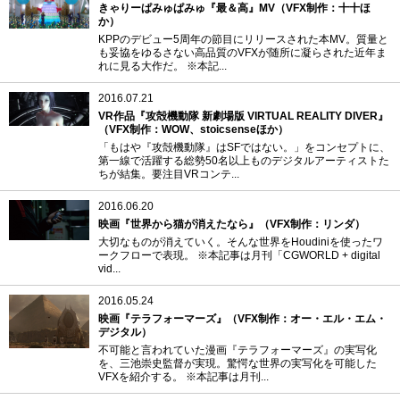
きゃりーぱみゅぱみゅ『最＆高』MV（VFX制作：十十ほ
か）
KPPのデビュー5周年の節目にリリースされた本MV。質量と
も妥協をゆるさない高品質のVFXが随所に凝らされた近年ま
れに見る大作だ。 ※本記...
2016.07.21
VR作品『攻殻機動隊 新劇場版 VIRTUAL REALITY DIVER』
（VFX制作：WOW、stoicsenseほか）
「もはや『攻殻機動隊』はSFではない。」をコンセプトに、
第一線で活躍する総勢50名以上ものデジタルアーティストた
ちが結集。要注目VRコンテ...
2016.06.20
映画『世界から猫が消えたなら』（VFX制作：リンダ）
大切なものが消えていく。そんな世界をHoudiniを使ったワ
ークフローで表現。 ※本記事は月刊「CGWORLD + digital
vid...
2016.05.24
映画『テラフォーマーズ』（VFX制作：オー・エル・エム・
デジタル）
不可能と言われていた漫画『テラフォーマーズ』の実写化
を、三池崇史監督が実現。驚愕な世界の実写化を可能した
VFXを紹介する。 ※本記事は月刊...