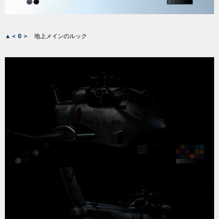
▲＜６＞
地上メインのルック