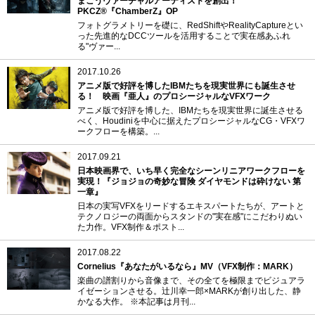
まごうヴァーチャルアーティストを創出！
PKCZ®『ChamberZ』OP
フォトグラメトリーを礎に、RedShiftやRealityCaptureとい
った先進的なDCCツールを活用することで実在感あふれ
る"ヴァー...
2017.10.26
アニメ版で好評を博したIBMたちを現実世界にも誕生させ
る！ 映画『亜人』のプロシージャルなVFXワーク
アニメ版で好評を博した、IBMたちを現実世界に誕生させる
べく、Houdiniを中心に据えたプロシージャルなCG・VFXワ
ークフローを構築。...
2017.09.21
日本映画界で、いち早く完全なシーンリニアワークフローを
実現！『ジョジョの奇妙な冒険 ダイヤモンドは砕けない 第
一章』
日本の実写VFXをリードするエキスパートたちが、アートと
テクノロジーの両面からスタンドの"実在感"にこだわりぬい
た力作。VFX制作＆ポスト...
2017.08.22
Cornelius『あなたがいるなら』MV（VFX制作：MARK）
楽曲の譜割りから音像まで、その全てを極限までビジュアラ
イゼーションさせる。辻川幸一郎×MARKが創り出した、静
かなる大作。 ※本記事は月刊...