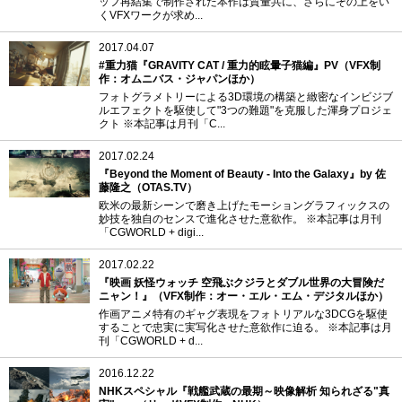
ッフ再結集で制作された本作は質量共に、さらにその上をい
くVFXワークが求め...
2017.04.07
#重力猫『GRAVITY CAT / 重力的眩暈子猫編』PV（VFX制
作：オムニバス・ジャパンほか）
フォトグラメトリーによる3D環境の構築と緻密なインビジブ
ルエフェクトを駆使して"3つの難題"を克服した渾身プロジェ
クト ※本記事は月刊「C...
2017.02.24
『Beyond the Moment of Beauty - Into the Galaxy』by 佐
藤隆之（OTAS.TV）
欧米の最新シーンで磨き上げたモーショングラフィックスの
妙技を独自のセンスで進化させた意欲作。 ※本記事は月刊
「CGWORLD + digi...
2017.02.22
『映画 妖怪ウォッチ 空飛ぶクジラとダブル世界の大冒険だ
ニャン！』（VFX制作：オー・エル・エム・デジタルほか）
作画アニメ特有のギャグ表現をフォトリアルな3DCGを駆使
することで忠実に実写化させた意欲作に迫る。 ※本記事は月
刊「CGWORLD + d...
2016.12.22
NHKスペシャル『戦艦武蔵の最期～映像解析 知られざる"真