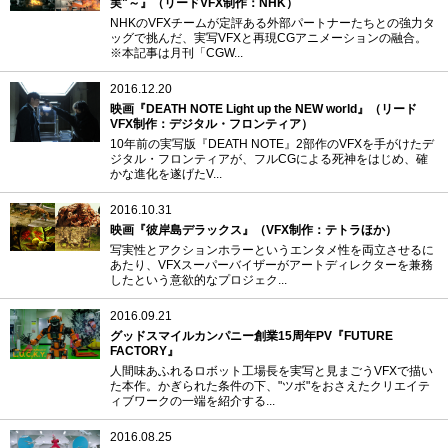
実"～』（リードVFX制作：NHK）
NHKのVFXチームが定評ある外部パートナーたちとの強力タ
ッグで挑んだ、実写VFXと再現CGアニメーションの融合。
※本記事は月刊「CGW...
2016.12.20
映画『DEATH NOTE Light up the NEW world』（リード
VFX制作：デジタル・フロンティア）
10年前の実写版『DEATH NOTE』2部作のVFXを手がけたデ
ジタル・フロンティアが、フルCGによる死神をはじめ、確
かな進化を遂げたV...
2016.10.31
映画『彼岸島デラックス』（VFX制作：テトラほか）
写実性とアクションホラーというエンタメ性を両立させるに
あたり、VFXスーパーバイザーがアートディレクターを兼務
したという意欲的なプロジェク...
2016.09.21
グッドスマイルカンパニー創業15周年PV『FUTURE
FACTORY』
人間味あふれるロボット工場長を実写と見まごうVFXで描い
た本作。かぎられた条件の下、"ツボ"をおさえたクリエイテ
ィブワークの一端を紹介する...
2016.08.25