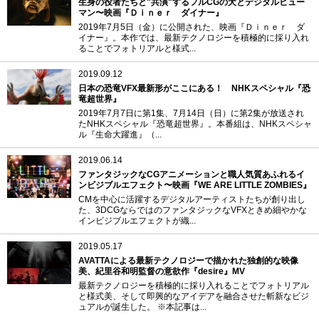
生身の役者たちと"共演"するフルCGの犬とデジタルヒュー
マン〜映画『Ｄｉｎｅｒ ダイナー』
2019年7月5日（金）に公開された、映画『Ｄｉｎｅｒ ダ
イナー』。本作では、最新テクノロジーを積極的に採り入れ
ることでフォトリアルと様式...
2019.09.12
日本の恐竜VFX最新形がここにある！ NHKスペシャル『恐
竜超世界』
2019年7月7日に第1集、7月14日（日）に第2集が放送され
たNHKスペシャル『恐竜超世界』。本番組は、NHKスペシャ
ル『生命大躍進』（...
2019.06.14
ファンタジックなCGアニメーションと職人気質あふれるイ
ンビジブルエフェクト〜映画『WE ARE LITTLE ZOMBIES』
CMを中心に活躍するデジタルアーティストたちが創り出し
た、3DCGならではのファンタジックなVFXときめ細やかな
インビジブルエフェクトが織...
2019.05.17
AVATTAによる最新テクノロジーで描かれた独創的な映像
美、紀里谷和明監督の意欲作『desire』MV
最新テクノロジーを積極的に採り入れることでフォトリアル
と様式美、そして即興的なアイデアを融合させた斬新なビジ
ュアルが誕生した。 ※本記事は...