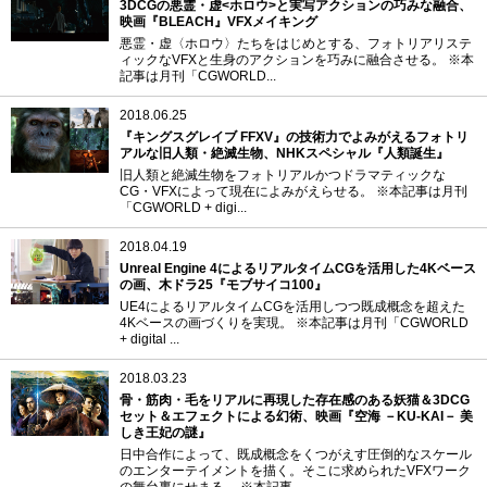
3DCGの悪霊・虚<ホロウ>と実写アクションの巧みな融合、
映画『BLEACH』VFXメイキング
悪霊・虚〈ホロウ〉たちをはじめとする、フォトリアリステ
ィックなVFXと生身のアクションを巧みに融合させる。 ※本
記事は月刊「CGWORLD...
2018.06.25
『キングスグレイブ FFXV』の技術力でよみがえるフォトリ
アルな旧人類・絶滅生物、NHKスペシャル『人類誕生』
旧人類と絶滅生物をフォトリアルかつドラマティックな
CG・VFXによって現在によみがえらせる。 ※本記事は月刊
「CGWORLD + digi...
2018.04.19
Unreal Engine 4によるリアルタイムCGを活用した4Kベース
の画、木ドラ25『モブサイコ100』
UE4によるリアルタイムCGを活用しつつ既成概念を超えた
4Kベースの画づくりを実現。 ※本記事は月刊「CGWORLD
+ digital ...
2018.03.23
骨・筋肉・毛をリアルに再現した存在感のある妖猫＆3DCG
セット＆エフェクトによる幻術、映画『空海 －KU-KAI－ 美
しき王妃の謎』
日中合作によって、既成概念をくつがえす圧倒的なスケール
のエンターテイメントを描く。そこに求められたVFXワーク
の舞台裏にせまる。 ※本記事...