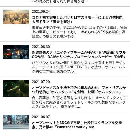
への対応にも迫られた舞台裏を追...
2021.09.24
コロナ禍で実現したパリと日本のリモートによるVFX制作、
大河ドラマ『青天を衝け』
現在放送中の本作。第22回から第24回までのパリ編は、物語
上の重要なエピソードであり、求められるVFXも必然的に高
難度かつ独自の表現が求め...
2021.08.30
新進気鋭のクリエイティブチームが手がける"未定義"なフル
CG作品、DAIVオリジナルプロモーションムービー『DIVE』
ひとりひとりが強い個性と確かなスキルを有する若手デジタ
ルアーティスト集団「UNDEFINED」が放つ、サイバーパン
ク的な世界観が魅力のフル...
2021.07.20
オーソドックスな手法を巧みに組み合わせ、フォトリアルか
つ幻想的な"ホムンクルス"を創出。映画『ホムンクルス』
合い言葉は、知恵と勇気をふりしぼる！ オーソドックスな手
法を巧みに組み合わせてフォトリアルかつ幻想的なホムンク
ルスが誕生した。 ※本記事は...
2021.06.07
オープンセットと3DCGで再現した渋谷スクランブル交差
点、乃木坂46『Wilderness world』MV