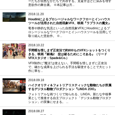
ーたちが自然なかたちで共存する。見返すほどに深みを増す
意欲作の舞台裏。 ※本記事は月...
2018.11.20
Houdiniによるプロシージャルなワークフローとインハウス
ツールが活用された自然現象VFX、映画『ラプラスの魔女』
竜巻や静的な気流といった自然現象VFXにHoudiniによるプ
ロシージャルなワークフローとインハウスツールを活用して
取り組んだ意欲作。 ※...
2018.10.22
手間暇を惜しまず正攻法で約800ものVFXショットをつくり
きる、映画『銀魂2 掟は破るためにこそある』（リード
VFXスタジオ：Spade&Co.）
VFX制作に"魔法"は使えない。手間暇を惜しまずに正攻法
で、確かな成果を上げられる手法を駆使することで大ヒット
作に華を...
2018.09.18
ハイクオリティ＆フォトリアリスティックな動物たちが所属
するデジタル動物プロダクション『LiNDA ZOO』
フォトリアルな画づくりで知られる、LiNDA。新たな中核事
業として推進する自主プロジェクト「デジタル動物プロダク
ション」の実像にせまる。 ...
2018.08.27