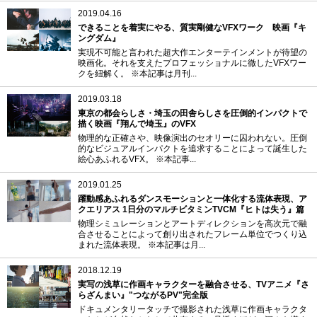
2019.04.16
できることを着実にやる、質実剛健なVFXワーク 映画『キ
ングダム』
実現不可能と言われた超大作エンターテインメントが待望の
映画化。それを支えたプロフェッショナルに徹したVFXワー
クを紐解く。 ※本記事は月刊...
2019.03.18
東京の都会らしさ・埼玉の田舎らしさを圧倒的インパクトで
描く映画『翔んで埼玉』のVFX
物理的な正確さや、映像演出のセオリーに囚われない。圧倒
的なビジュアルインパクトを追求することによって誕生した
絵心あふれるVFX。 ※本記事...
2019.01.25
躍動感あふれるダンスモーションと一体化する流体表現、ア
クエリアス 1日分のマルチビタミンTVCM『ヒトは失う』篇
物理シミュレーションとアートディレクションを高次元で融
合させることによって創り出されたフレーム単位でつくり込
まれた流体表現。 ※本記事は月...
2018.12.19
実写の浅草に作画キャラクターを融合させる、TVアニメ『さ
らざんまい』"つながるPV"完全版
ドキュメンタリータッチで撮影された浅草に作画キャラクタ