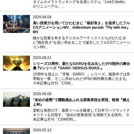
タイムカメラトラッキング＆合成システム「LiveZ studio」
がリニューアル。...
2020.09.04
高い技術力を用いてひたむきに「格好良さ」を追求したフル
CGアニメーションMV、millennium parade『Fly with me』
MV
確かな技量を有するデジタルアーティストたちがひたむき
に"格好良さ"を追い求めることで誕生したフルCGアニメーシ
ョンMV...
2020.08.21
シリーズ15周年、新たなGAROを生み出したVFX制作の舞台
裏 TVシリーズ『GARO -VERSUS ROAD-』
15周年を迎えた『牙狼〈GARO〉』シリーズ。最新作では世
界観を一新、そこに求められたVFXの制作舞台裏にせまる。
※本記事は月刊「CGW...
2020.06.08
"攻めの姿勢"で躍動感あふれる群衆表現を実現、映画『燃え
よ剣』
柔軟な発想の下、最新ツールを駆使して日本でハリウッドク
オリティを目指す。"攻めの群衆表現"を堪能できる快作。 ※
本記事は月刊「CGWORL...
2020.05.12