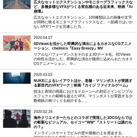
広大なセットエクステンションやモニターグラフィックスな
ど、多種多様なVFXがつくる実在感のある近未来、映画『AI
崩壊』
広大なセットエクステンション、100種類以上の画像や文字
が同時に映るモニターグラフィックスなど、一筋縄ではいか
ないVFXワークを完遂した力...
2020.04.07
4DViewsを活かした即興的な演出によるカオスなCGアニメ
ーション、chelmico『Easy Breezy』MV
リアルなパフォーマンスをそのまま3Dデータ化。4DViews
の特性を活かした、即興的な演出が随所に込められたカオス
CGアニメーション。 ※...
2020.03.02
NUKEによるレイアウトほか、老舗・マリンポストが実践す
る新世代のVFXワーク｜映画『カイジ ファイナルゲーム』
技法と表現の両面におけるドローンへの対応とインビジブル
エフェクトの範疇を超えたVFX。マリンポストが実践する少
数精鋭の画づくりを紹介する。...
2020.02.26
海外クリエイターたちとのコラボで実現した3DCGならでは
の斬新なビジュアル、セイコー"WW"『ストリートは誰のも
の？』
インラインスケートでビルの壁や屋根の上を滑走する。