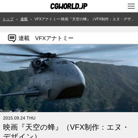
TOP
トップ
連載
VFXアナトミー:映画『天空の蜂』（VFX制作：エヌ・デザイン）
＞
＞
インタビュー
連載 VFXアナトミー
ニュース
特集
連載
用語辞典
スタジオ
講座
2015.09.24 THU
SHOP
映画『天空の蜂』（VFX制作：エヌ・
クリエイターズID
デザイン）