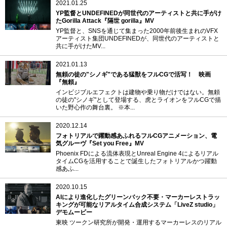
2021.01.25
YP監督とUNDEFINEDが同世代のアーティストと共に手がけ
たGorilla Attack『隔世 gorilla』MV
YP監督と、SNSを通じて集まった2000年前後生まれのVFX
アーティスト集団UNDEFINEDが、同世代のアーティストと
共に手がけたMV...
2021.01.13
無頼の徒の"シノギ"である猛獣をフルCGで活写！ 映画
『無頼』
インビジブルエフェクトは建物や乗り物だけではない。無頼
の徒の"シノギ"として登場する、虎とライオンをフルCGで描
いた野心作の舞台裏。 ※本...
2020.12.14
フォトリアルで躍動感あふれるフルCGアニメーション、電
気グルーヴ『Set you Free』MV
Phoenix FDによる流体表現とUnreal Engine 4によるリアル
タイムCGを活用することで誕生したフォトリアルかつ躍動
感あふ...
2020.10.15
AIにより進化したグリーンバック不要・マーカーレストラッ
キングが可能なリアルタイム合成システム「LiveZ studio」
デモムービー
東映 ツークン研究所が開発・運用するマーカーレスのリアル